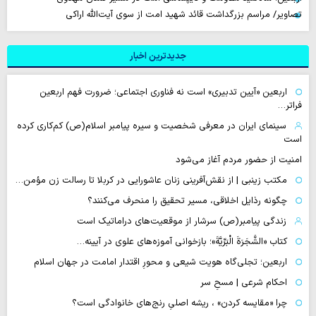
تصاویر/ مراسم بزرگداشت قائد شهید امت از سوی آیت‌الله اراکی
جدیدترین اخبار
اربعین «آیین تدبیری» است نه فناوری اجتماعی؛ ضرورت فهم اربعین
فراتر…
سینمای ایران در معرفی شخصیت و سیره پیامبر اسلام(ص) کم‌کاری کرده
است
امنیت از حضور مردم آغاز می‌شود
مکتب زینبی | از نقش‌آفرینی زنان عاشورایی در کربلا تا رسالت زن مؤمن…
چگونه رذایل اخلاقی، مسیر تحقیق را منحرف می‌کنند؟
زندگی پیامبر(ص) سرشار از موقعیت‌های دراماتیک است
کتاب «الشَّجَرَةَ الْبَرِّیَّةَ»؛ بازخوانی آموزه‌های علوی در آیینه…
اربعین؛ تجلی‌گاه هویت شیعی و محورِ اقتدار امامت در جهان اسلام
احکام شرعی | مسحِ سر
چرا «مقایسه کردن» ، ریشه اصلیِ رنج‌های خانوادگی است؟