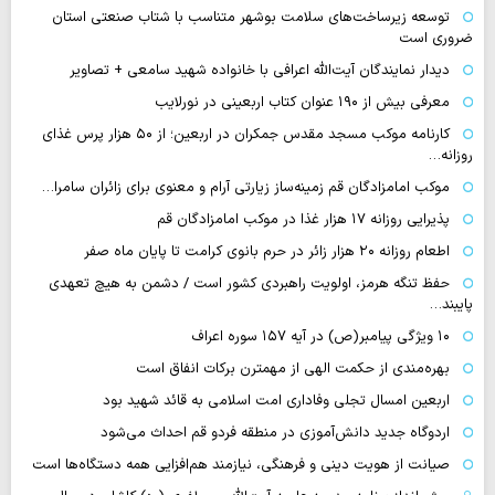
توسعه زیرساخت‌های سلامت بوشهر متناسب با شتاب صنعتی استان
ضروری است
دیدار نمایندگان آیت‌الله اعرافی با خانواده شهید سامعی + تصاویر
معرفی بیش از ۱۹۰ عنوان کتاب اربعینی در نورلایب
کارنامه موکب مسجد مقدس جمکران در اربعین؛ از ۵۰ هزار پرس غذای
روزانه…
موکب امامزادگان قم زمینه‌ساز زیارتی آرام و معنوی برای زائران سامرا…
پذیرایی روزانه ۱۷ هزار غذا در موکب امامزادگان قم
اطعام روزانه ۲۰ هزار زائر در حرم بانوی کرامت تا پایان ماه صفر
حفظ تنگه هرمز، اولویت راهبردی کشور است / دشمن به هیچ تعهدی
پایبند…
۱۰ ویژگی پیامبر(ص) در آیه ۱۵۷ سوره اعراف
بهره‌مندی از حکمت الهی از مهمترن برکات انفاق است
اربعین امسال تجلی وفاداری امت اسلامی به قائد شهید بود
اردوگاه جدید دانش‌آموزی در منطقه فردو قم احداث می‌شود
صیانت از هویت دینی و فرهنگی، نیازمند هم‌افزایی همه دستگاه‌ها است