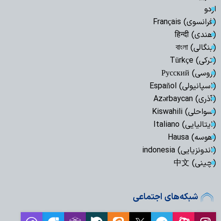
اردو
(فرانسوی) Français
(هندی) हिन्दी
(بنگالی) বাংলা
(ترکی) Türkçe
(روسی) Русский
(اسپانیولی) Español
(آذری) Azərbaycan
(سواحلی) Kiswahili
(ایتالیایی) Italiano
(هوسه) Hausa
(اندونزیایی) indonesia
(چینی) 中文
شبکه‌های اجتماعی