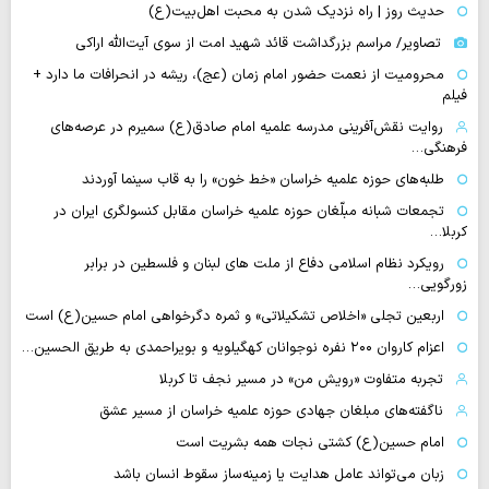
حدیث روز | راه نزدیک شدن به محبت اهل‌بیت(ع)
تصاویر/ مراسم بزرگداشت قائد شهید امت از سوی آیت‌الله اراکی
محرومیت از نعمت حضور امام زمان (عج)، ریشه در انحرافات ما دارد +
فیلم
روایت نقش‌آفرینی مدرسه علمیه امام صادق(ع) سمیرم در عرصه‌های
فرهنگی…
طلبه‌های حوزه علمیه خراسان «خط خون» را به قاب سینما آوردند
تجمعات شبانه مبلّغان حوزه علمیه خراسان مقابل کنسولگری ایران در
کربلا…
رویکرد نظام اسلامی دفاع از ملت های لبنان و فلسطین در برابر
زورگویی…
اربعین تجلی «اخلاص تشکیلاتی» و ثمره دگرخواهی امام حسین(ع) است
اعزام کاروان ۲۰۰ نفره نوجوانان کهگیلویه و بویراحمدی به طریق الحسین…
تجربه متفاوت «رویش من» در مسیر نجف تا کربلا
ناگفته‌های مبلغان جهادی حوزه علمیه خراسان از مسیر عشق
امام حسین(ع) کشتی نجات همه بشریت است
زبان می‌تواند عامل هدایت یا زمینه‌ساز سقوط انسان باشد