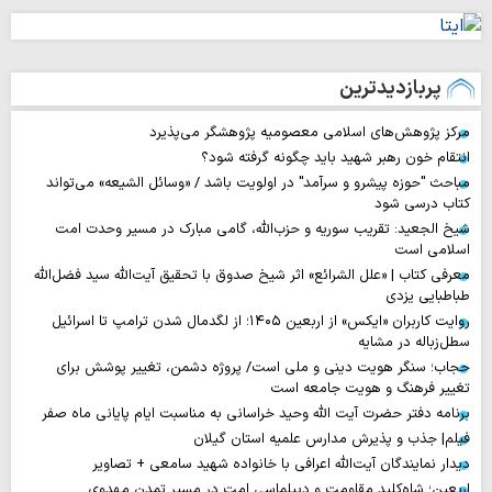
پربازدیدترین
مرکز پژوهش‌های اسلامی معصومیه پژوهشگر می‌پذیرد
انتقام خون رهبر شهید باید چگونه گرفته شود؟
مباحث "حوزه پیشرو و سرآمد" در اولویت باشد / «وسائل الشیعه» می‌تواند
کتاب درسی شود
شیخ الجعید: تقریب سوریه و حزب‌الله، گامی مبارک در مسیر وحدت امت
اسلامی است
معرفی کتاب | «علل الشرائع» اثر شیخ صدوق با تحقیق آیت‌الله سید فضل‌الله
طباطبایی یزدی
روایت‌ کاربران «ایکس» از اربعین ۱۴۰۵؛ از لگدمال شدن ترامپ تا اسرائیل
سطل‌زباله‌ در مشایه
حجاب؛ سنگر هویت دینی و ملی است/ پروژه دشمن، تغییر پوشش برای
تغییر فرهنگ و هویت جامعه است
برنامه دفتر حضرت آیت الله وحید خراسانی به مناسبت ایام پایانی ماه صفر
فیلم| جذب و پذیرش مدارس علمیه استان گیلان
دیدار نمایندگان آیت‌الله اعرافی با خانواده شهید سامعی + تصاویر
اربعین؛ شاه‌کلید مقاومت و دیپلماسی امت در مسیر تمدن مهدوی