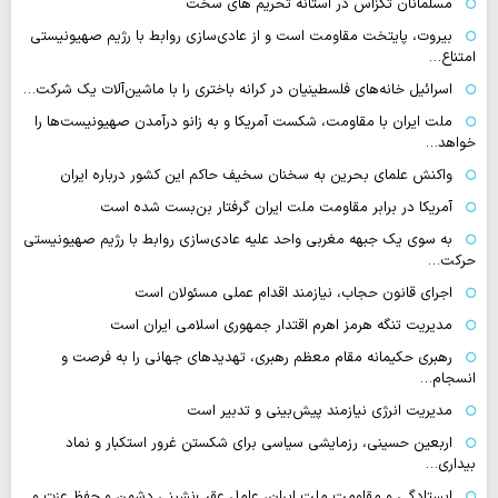
مسلمانان تگزاس در آستانه تحریم های سخت
بیروت، پایتخت مقاومت است و از عادی‌سازی روابط با رژیم صهیونیستی
امتناع…
اسرائیل خانه‌های فلسطینیان در کرانه باختری را با ماشین‌آلات یک شرکت…
ملت ایران با مقاومت، شکست آمریکا و به زانو درآمدن صهیونیست‌ها را
خواهد…
واکنش علمای بحرین به سخنان سخیف حاکم این کشور درباره ایران
آمریکا در برابر مقاومت ملت ایران گرفتار بن‌بست شده است
به سوی یک جبهه مغربی واحد علیه عادی‌سازی روابط با رژیم صهیونیستی
حرکت…
اجرای قانون حجاب، نیازمند اقدام عملی مسئولان است
مدیریت تنگه هرمز اهرم اقتدار جمهوری اسلامی ایران است
رهبری حکیمانه مقام معظم رهبری، تهدیدهای جهانی را به فرصت و
انسجام…
مدیریت انرژی نیازمند پیش‌بینی و تدبیر است
اربعین حسینی، رزمایشی سیاسی برای شکستن غرور استکبار و نماد
بیداری…
ایستادگی و مقاومت ملت ایران، عامل عقب‌نشینی دشمن و حفظ عزت و