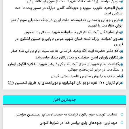
تصاویر/ مراسم بزرگداشت قائد شهید امت از سوی آیت‌الله اراکی
شیخ الجعید: تقریب سوریه و حزب‌الله، گامی مبارک در مسیر وحدت امت
اسلامی است
۸ درس جهانی و تمدنی «مقاومت» ملت ایران در جنگ تحمیلی سوم / دنیا
ارزش مقاومت را فهمید
دیدار نمایندگان آیت‌الله اعرافی با خانواده شهید سامعی + تصاویر
تصاویر /مراسم بزرگداشت خلبان شهید عباس بابایی و حسین لشگری در
قزوین
برنامه دفتر حضرت آیت الله وحید خراسانی به مناسبت ایام پایانی ماه صفر
خبرنگاران راویان امین حقیقت و دیده‌بانان بیدار جامعه‌اند
بزرگداشت امام شهید از سوی آیت‌الله اراکی / رهبر شهید انقلاب؛ الگوی ایمان
و استقامت در برابر قدرت‌های جهانی
فیلم| جذب و پذیرش مدارس علمیه استان گیلان
اعزام کاروان ۲۰۰ نفره نوجوانان کهگیلویه و بویراحمدی به طریق الحسین (ع)
جدیدترین اخبار
تسلیت تولیت حرم بانوی کرامت به حجت‌الاسلام‌والمسلمین مؤمنی
مهم‌ترین جلوه‌های یاری پیامبر خدا در شرایط کنونی