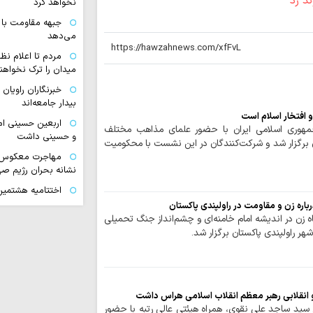
نخواهد کرد
جبهه مقاومت با 
می‌دهد
مردم تا اعلام نظ
میدان را ترک نخواهند
خبرنگاران راویان
بیدار جامعه‌اند
و افتخار اسلام است
اربعین حسینی ام
هوری اسلامی ایران با حضور علمای مذاهب مختلف
و حسینی داشت
ن برگزار شد و شرکت‌کنندگان در این نشست با محکومیت
مهاجرت معکوس ا
نشانه بحران رژیم ص
اختتامیه هشتمین 
زنان عاشورایی در مش
رباره زن و مقاومت در راولپندی پاکستان
اه زن در اندیشه امام خامنه‌ای و چشم‌انداز جنگ تحمیلی
ایران قوی با هم‌
 شهر راولپندی پاکستان برگزار شد.
دیپلماسی هوشمند شک
اقتدار امروز کشو
صحنه و توانمندی ن
ملت ایران با تکی
ه و انقلابی رهبر معظم انقلاب اسلامی هراس داشت
آرمان‌های خود عقب‌ن
سید ساجد علی نقوی، همراه هیئتی عالی رتبه با حضور