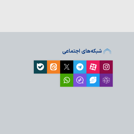
 به اهداف خود ناکام…
 تفرقه مهم‌ترین تهدید
است
ا از تهدیدهای نظامی،
ت واشنگتن در…
ه پیروزی نهایی است
‌ترین هدف جنگ نرم
شبکه‌های اجتماعی
 ایران است
فکنی، سرمایه بزرگ اتحاد و
ا تضعیف…
ران، دستاورد مقاومت و
لت ایران، محاسبات
ست
از جمعه اردبیل
 المندب مولفه قدرت و
ال ایجاد ایران قوی و عدم
ران بود