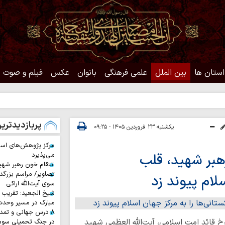
استان ها
بین الملل
علمی فرهنگی
بانوان
عکس
فیلم و صوت
حدیث
پربازدیدتری
یکشنبه ۲۳ فروردین ۱۴۰۵ - ۰۹:۲۵
مرکز پژوهش‌های اس
هبر شهید، قلب‌
می‌پذیرد
انتقام خون رهبر شهی
تصاویر/ مراسم بزرگد
سلام پیوند زد
سوی آیت‌الله اراکی
شیخ الجعید: تقریب س
مبارک در مسیر وحد
۸ درس جهانی و تمد
خ قائد امت اسلامی، آیت‌الله العظمی شهید
در جنگ تحمیلی سوم 