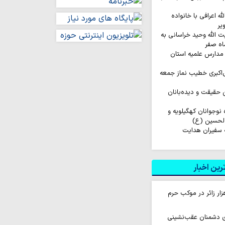
له اعرافی با خانواده
یر
ت الله وحید خراسانی به
اه صفر
مدارس علمیه استان
‌اکبری خطیب نماز جمعه
ن حقیقت و دیده‌بانان
اروان ۲۰۰ نفره نوجوانان کهگیلویه و
الحسین (ع)
 سفیران هدایت
ین اخبار
ام روزانه ۱۰ هزار زائر در موکب حرم
ای دشمنان عقب‌نشینی