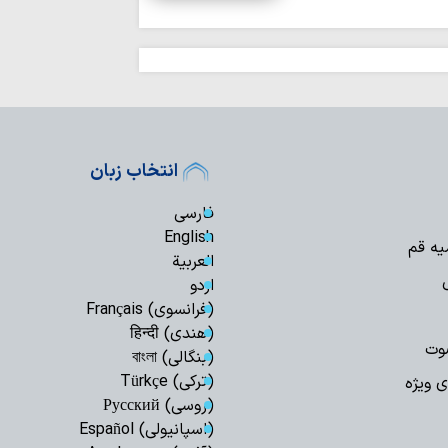
جنایت‌ها، در دسترسی
نزاع‌های داخلی و
برای جامعه اسلامی 
عقب‌نشینی آمریک
نشانه تغییر محاسبا
اتحاد مقدس مولف
انسجام ملی مهم
انتخاب زبان
علیه جمهوری اسلامی
نباید با اختلاف‌ا
فارسی
انسجام ملت ایران ر
English
یه قم
قدرت منطقه‌ای ای
العربیة
ایستادگی است
اردو
وحدت و انسجام م
(فرانسوی) Français
دشمن را برهم زده ا
(هندی) हिन्दी
وت
تصاویر/ اقامه نم
(بنگالی) বাংলা
تنگه‌ هرمز و باب
(ترکی) Türkçe
ی ویژه
ایستادگی است
(روسی) Русский
قائد شهید به دنب
(اسپانیولی) Español
تسلیم در برابر مستکب