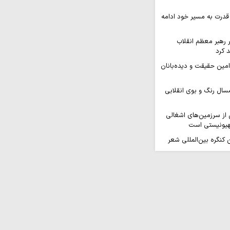
قدرت به مسیر خود ادامه
ر رهبر معظم انقلاب
 کرد
 امین حقیقت و دیده‌بانان
سال رنگ و بوی انقلابی
ز سرزمین‌های اشغالی
هیونیستی است
کنگره بین‌المللی شعر
هد برگزار…
افزایی قدرت میدانی و
ل می‌گیرد
ر ثمره حضور مردم در
یروهای مسلح است
ه بر ایمان و وحدت از
شینی نمی‌کند