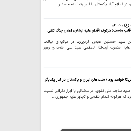
 در اسلام آباد پاکستان با امیر رضا مقدم سفیر…
رفاه و امنیت جام
وحدت و اتحاد محقق
تداوم تجاوزات ر
لبنان
ع) پاکستان:
قلب ماست؛ هرگونه اقدام علیه ایشان، اعلان جنگ تلقی
مسلمانان تگزاس 
سخت
ین سید حسنین عباس گردیزی، در بیانیه‌ای بیانات
بیروت، پایتخت م
 علیه حضرت آیت‌الله العظمی سید علی خامنه‌ای رهبر
عادی‌سازی روابط با 
اسرائیل خانه‌های 
باختری را با ماشین‌
ملت ایران با مق
ریکا خواهد بود / ملت‌های ایران و پاکستان در کنار یکدیگر
زانو درآمدن صهیونی
واکنش علمای بح
سید ساجد علی نقوی، در سخنانی با ابراز نگرانی نسبت
حاکم این کشور درباره
رد که هرگونه اقدام نظامی و تجاوز علیه جمهوری…
آمریکا در برابر م
بن‌بست شده است
به سوی یک جبهه 
عادی‌سازی روابط با