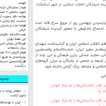
فهمید
ه شیفتگان انقلاب اسلامی در شهر اسلام‌آباد
دیدار نمایندگان آیت‌ال
شهید سامعی + تصاو
برنامه دفتر حضرت آی
مناسبت ایام پایانی م
رارسیدن چهلمین روز از عروج سرخ قائد امت
فیلم| جذب و پذیرش 
ی، اجتماع باشکوهی با حضور گسترده شیفتگان
گیلان
حجت‌الاسلام حاج‌علی
این هفته تهران
م انقلاب اسلامی ایران و گرامیداشت شهدای
خبرنگاران راویان امی
بیدار جامعه‌اند
مقدم سفیر ایران، حجت‌الاسلام والمسلمین
اعزام ک
ن، مجید مشکی رایزن فرهنگی و تنی چند از
بویراحمدی به طریق 
ی شیعه و جمعی از نخبگان و سران گروه‌های
فارغ‌التحصیل مدرسه
اسلامی و مجاهد بزرگ گرامی داشته شود.
درگذشت
امی
جدیدتر
اطع
بانوی کرامت
ایران با تهدیده