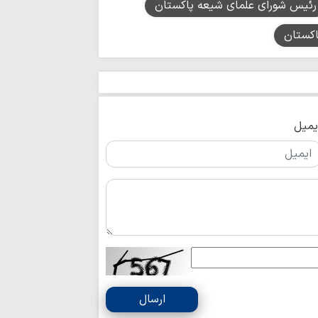
اجرای قانون حجاب
رئیس شورای علمای شیعه پاکستان
مسئولان است
پاکستان
مدیریت تنگه هرم
اسلامی ایران است
رهبری حکیمانه م
تهدیدهای جهانی را 
مدیریت انرژی نیا
است
یمیل
اربعین حسینی، ر
شکستن غرور استکبار 
ایستادگی و مقاو
عقب‌نشینی دشمن و ح
ملت ایران شایست
است
همبستگی ملی، حی
کشور است
آمریکا در معادله
جبهه مقاومت، شکس
ارسال
ماموستا حسینی: