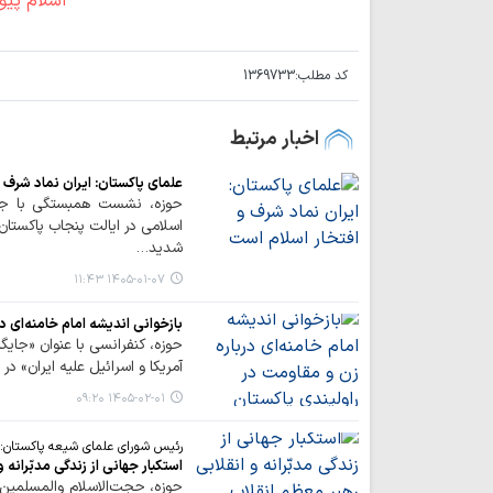
کد مطلب:
1369733
اخبار مرتبط
علمای پاکستان: ایران نماد شرف 
حوزه، نشست همبستگی با جم
اسلامی در ایالت پنجاب پاکستا
شدید…
۱۴۰۵-۰۱-۰۷ ۱۱:۴۳
بازخوانی اندیشه امام خامنه‌ای د
حوزه، کنفرانسی با عنوان «جایگ
آمریکا و اسرائیل علیه ایران» در
۱۴۰۵-۰۲-۰۱ ۰۹:۲۰
رئیس شورای علمای شیعه پاکستان:
استکبار جهانی از زندگی مدبّران
حوزه، حجت‌الاسلام والمسلمین 