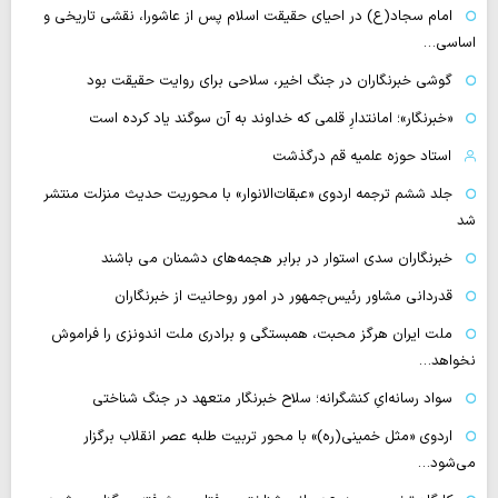
امام سجاد(ع) در احیای حقیقت اسلام پس از عاشورا، نقشی تاریخی و
اساسی…
گوشی خبرنگاران در جنگ اخیر، سلاحی برای روایت حقیقت بود
«خبرنگار»؛ امانتدارِ قلمی که خداوند به آن سوگند یاد کرده است
استاد حوزه علمیه قم درگذشت
جلد ششم ترجمه اردوی «عبقات‌الانوار» با محوریت حدیث منزلت منتشر
شد
خبرنگاران سدی استوار در برابر هجمه‌های دشمنان می باشند
قدردانی مشاور رئیس‌جمهور در امور روحانیت از خبرنگاران
ملت ایران هرگز محبت، همبستگی و برادری ملت اندونزی را فراموش
نخواهد…
سواد رسانه‌ایِ کنشگرانه؛ سلاح خبرنگار متعهد در جنگ شناختی
اردوی «مثل خمینی(ره)» با محور تربیت طلبه عصر انقلاب برگزار
می‌شود…