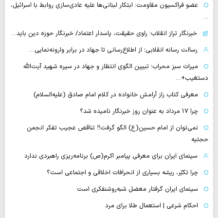
عضو فراکسیون مقاومت: ابتکار لبنانی‌ها علیه عادی‌سازی روابط با اسرائیل،
…
خبرنگار تراز انقلاب؛ راوی حقیقت، پاسدار اعتماد/ خبرنگار حوزه دین باید…
رسالت رسانه انقلابی؛ از اطلاع‌رسانی تا جهاد در برابر وارونه‌نمایی…
میراث سبز محراب؛ تبیین الگوی انتظار و جهاد در سیره شهید آیت‌الله
دستغیب+…
معرفی کتاب راز آرامش خانواده در کلام امام صادق (علیه‌السلام)
چرا 17 مرداد به عنوان روز خبرنگار نامیده شد؟
نمی‌توان از امام حسین(ع) الگو گرفت‼ تناقض عجیب تفکر انجمن
حجتیه
سینمای ایران برای معرفی پیامبر اکرم(ص) برنامه‌ریزی راهبردی ندارد
چرا تکبّر، ریشه بسیاری از انحرافات اخلاقی و اجتماعی است؟
سینمای ایران گرفتار معضل شبه‌روشنفکری است
احکام شرعی | استعمال طلا برای مرد