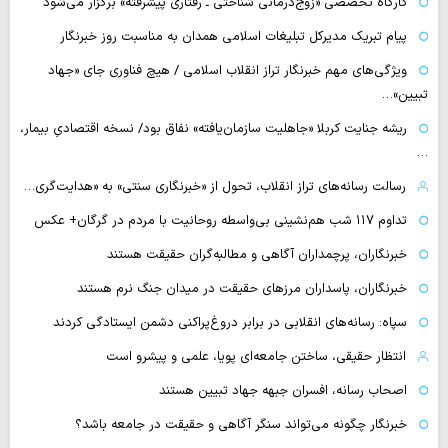
کارگاه تخصصی «زوج‌درمانی شناختی ـ رفتاری پیشرفته» برگزار می‌شود
پیام تبریک مدیرکل تبلیغات اسلامی همدان به مناسبت روز خبرنگار
ویژگی‌های مهم خبرنگار تراز انقلاب اسلامی / هیچ فناوری‌ جای «جهاد
تبیین»…
ریشه جنایت کربلا «جاهلیت سازمان‌یافته» نفاق بود/ نسخه اقتصادیِ بیمار،
…
رسالت رسانه‌های تراز انقلاب، تحول از «خبرنگاری سنتی» به «هدایت‌گری…
تداوم ۱۱۷ شب هم‌نشینی بی‌واسطه روحانیت با مردم در گرگان+ عکس
خبرنگاران، پرچمداران آگاهی و مطالبه‌گران حقیقت هستند
خبرنگاران، پاسداران مرزهای حقیقت در میدان جنگ نرم هستند
سپاه: رسانه‌های انقلابی در برابر دروغ‌پراکنی دشمن ایستادگی کردند
انتظار حقیقی، ساختن جامعه‌ای پویا، علمی و پیشرو است
اصحاب رسانه، افسران جبهه جهاد تبیین هستند
خبرنگار چگونه می‌تواند سنگر آگاهی و حقیقت در جامعه باشد؟