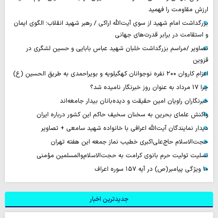
ارزش مقاومت را فهمید
بزرگداشت امام شهید از سوی آیت‌الله اراکی / رهبر شهید انقلاب؛ الگوی ایمان
و استقامت در برابر قدرت‌های جهانی
تصاویر /مراسم بزرگداشت خلبان شهید عباس بابایی و حسین لشگری در
قزوین
اعزام کاروان ۲۰۰ نفره نوجوانان کهگیلویه و بویراحمدی به طریق الحسین (ع)
چرا 17 مرداد به عنوان روز خبرنگار نامیده شد؟
خبرنگاران راویان امین حقیقت و دیده‌بانان بیدار جامعه‌اند
واکنش علمای بحرین به سخنان سخیف حاکم این کشور درباره ایران
دیدار نمایندگان آیت‌الله اعرافی با خانواده شهید سامعی + تصاویر
حجت‌الاسلام حاج‌علی‌اکبری خطیب نماز جمعه این هفته تهران
تسلیت تولیت حرم بانوی کرامت به حجت‌الاسلام‌والمسلمین مؤمنی
۱۰ ویژگی پیامبر(ص) در آیه ۱۵۷ سوره اعراف
جدیدترین اخبار