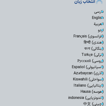
انتخاب زبان
فارسی
English
العربیة
اردو
(فرانسوی) Français
(هندی) हिन्दी
(بنگالی) বাংলা
(ترکی) Türkçe
(روسی) Русский
(اسپانیولی) Español
(آذری) Azərbaycan
(سواحلی) Kiswahili
(ایتالیایی) Italiano
(هوسه) Hausa
(اندونزیایی) indonesia
(چینی) 中文