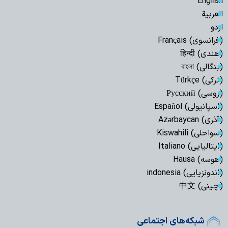
English
العربیة
اردو
(فرانسوی) Français
(هندی) हिन्दी
(بنگالی) বাংলা
(ترکی) Türkçe
(روسی) Русский
(اسپانیولی) Español
(آذری) Azərbaycan
(سواحلی) Kiswahili
(ایتالیایی) Italiano
(هوسه) Hausa
(اندونزیایی) indonesia
(چینی) 中文
شبکه‌های اجتماعی