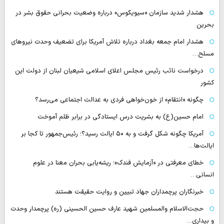
هشدار شدید سازمان «سیویکوس» درباره وضعیت بحرانی حقوق بشر در
بحرین
هشدار امام جمعه بغداد درباره تلاش آمریکا برای تضعیف وحدت نیروهای
مسلح…
درخواست نائب رئیس مجلس اعلای اسلامی شیعیان لبنان از دولت این
کشور
چگونه «انتقام» از خون‌خواهی فردی به عدالت اجتماعی می‌رسد؟
امام حسین(ع) به بشریت درس ایستادگی در برابر ظلم آموخت
آمریکا چگونه شکل گرفت و به ۵۰ ایالت رسید؟؛ رئیس‌جمهور تا کجا بر
ایالت‌ها…
خطای معرفتی در «آزمایش فندک»؛ ریشه‌یابی بحران معنا در علوم
انسانی…
خبرنگاران پرچمداران جهاد تبیین و روایت حقیقت هستند
حجت‌الاسلام والمسلمین شهید عارف حسین الحسینی (ره) پرچمدار وحدت
و بیداری…