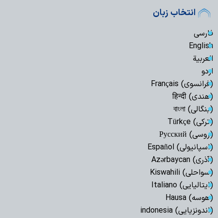
انتخاب زبان
فارسی
English
العربیة
اردو
(فرانسوی) Français
(هندی) हिन्दी
(بنگالی) বাংলা
(ترکی) Türkçe
(روسی) Русский
(اسپانیولی) Español
(آذری) Azərbaycan
(سواحلی) Kiswahili
(ایتالیایی) Italiano
(هوسه) Hausa
(اندونزیایی) indonesia