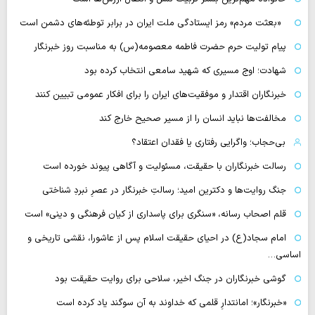
«بعثت مردم» رمز ایستادگی ملت ایران در برابر توطئه‌های دشمن است
پیام تولیت حرم حضرت فاطمه معصومه(س) به مناسبت روز خبرنگار
شهادت؛ اوج مسیری که شهید سامعی انتخاب کرده بود
خبرنگاران اقتدار و موفقیت‌های ایران را برای افکار عمومی تبیین کنند
مخالفت‌ها نباید انسان را از مسیر صحیح خارج کند
بی‌حجاب؛ واگرایی رفتاری یا فقدان اعتقاد؟
رسالت خبرنگاران با حقیقت، مسئولیت و آگاهی پیوند خورده است
جنگ روایت‌ها و دکترین امید؛ رسالتِ خبرنگار در عصرِ نبردِ شناختی
قلم اصحاب رسانه، «سنگری برای پاسداری از کیان فرهنگی و دینی» است
امام سجاد(ع) در احیای حقیقت اسلام پس از عاشورا، نقشی تاریخی و
اساسی…
گوشی خبرنگاران در جنگ اخیر، سلاحی برای روایت حقیقت بود
«خبرنگار»؛ امانتدارِ قلمی که خداوند به آن سوگند یاد کرده است