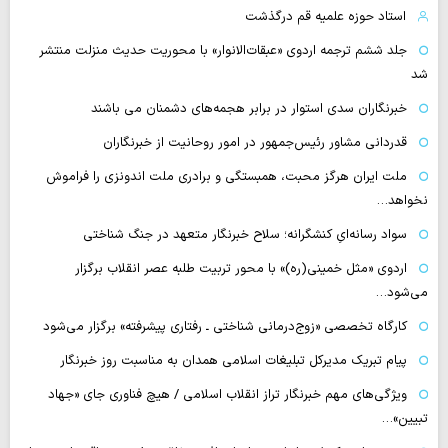
استاد حوزه علمیه قم درگذشت
جلد ششم ترجمه اردوی «عبقات‌الانوار» با محوریت حدیث منزلت منتشر
شد
خبرنگاران سدی استوار در برابر هجمه‌های دشمنان می باشند
قدردانی مشاور رئیس‌جمهور در امور روحانیت از خبرنگاران
ملت ایران هرگز محبت، همبستگی و برادری ملت اندونزی را فراموش
نخواهد…
سواد رسانه‌ایِ کنشگرانه؛ سلاح خبرنگار متعهد در جنگ شناختی
اردوی «مثل خمینی(ره)» با محور تربیت طلبه عصر انقلاب برگزار
می‌شود…
کارگاه تخصصی «زوج‌درمانی شناختی ـ رفتاری پیشرفته» برگزار می‌شود
پیام تبریک مدیرکل تبلیغات اسلامی همدان به مناسبت روز خبرنگار
ویژگی‌های مهم خبرنگار تراز انقلاب اسلامی / هیچ فناوری‌ جای «جهاد
تبیین»…