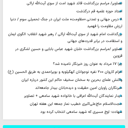
تصاویر/ مراسم بزرگداشت قائد شهید امت از سوی آیت‌الله اراکی
استاد حوزه علمیه قم درگذشت
۸ درس جهانی و تمدنی «مقاومت» ملت ایران در جنگ تحمیلی سوم / دنیا
ارزش مقاومت را فهمید
بزرگداشت امام شهید از سوی آیت‌الله اراکی / رهبر شهید انقلاب؛ الگوی ایمان
و استقامت در برابر قدرت‌های جهانی
تصاویر /مراسم بزرگداشت خلبان شهید عباس بابایی و حسین لشگری در
قزوین
چرا 17 مرداد به عنوان روز خبرنگار نامیده شد؟
اعزام کاروان ۲۰۰ نفره نوجوانان کهگیلویه و بویراحمدی به طریق الحسین (ع)
واکنش علمای بحرین به سخنان سخیف حاکم این کشور درباره ایران
خبرنگاران راویان امین حقیقت و دیده‌بانان بیدار جامعه‌اند
دیدار نمایندگان آیت‌الله اعرافی با خانواده شهید سامعی + تصاویر
حجت‌الاسلام حاج‌علی‌اکبری خطیب نماز جمعه این هفته تهران
شهادت؛ اوج مسیری که شهید سامعی انتخاب کرده بود