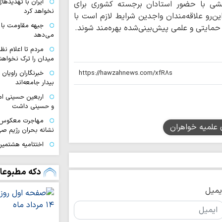
ایران با تهدیده
وهشی با حضور استادان برجسته کشوری برای
نخواهد کرد
ین‌رو علاقه‌مندان واجدین شرایط لازم است با
جبهه مقاومت با 
حمایتی و علمی پیش‌بینی‌شده بهره‌مند شوند.
می‌دهد
مردم تا اعلام نظ
میدان را ترک نخواهند
خبرنگاران راویان
بیدار جامعه‌اند
اربعین حسینی ام
و حسینی داشت
مهاجرت معکوس ا
 علمیه خواهران
نشانه بحران رژیم ص
اختتامیه هشتمین 
زنان عاشورایی در مش
ایران قوی با هم‌
دکه مطبوعا
دیپلماسی هوشمند شک
یمیل
اقتدار امروز کشو
صحنه و توانمندی ن
ملت ایران با تکی