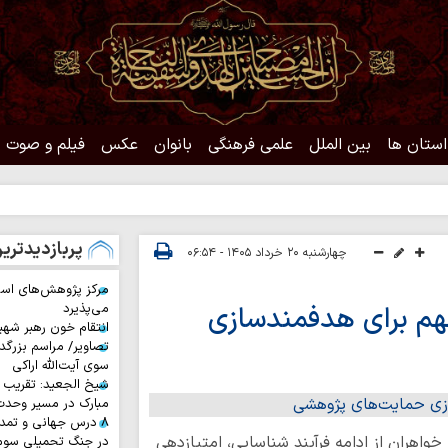
استان ها
بین الملل
علمی فرهنگی
بانوان
عکس
فیلم و صوت
حد
پربازدیدتری
چهارشنبه ۲۰ خرداد ۱۴۰۵ - ۰۶:۵۴
مرکز پژوهش‌های اس
مهم برای هدفمندسازی
می‌پذیرد
انتقام خون رهبر شهی
تصاویر/ مراسم بزرگد
سوی آیت‌الله اراکی
شیخ الجعید: تقریب س
مبارک در مسیر وحد
۸ درس جهانی و تمد
اهران از ادامه فرآیند شناسایی، امتیازدهی
در جنگ تحمیلی سوم 