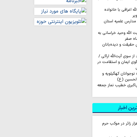
له اعرافی با خانواده
یر
مدارس علمیه استان
ت الله وحید خراسانی به
اه صفر
ن حقیقت و دیده‌بانان
ز سوی آیت‌الله اراکی /
گوی ایمان و استقامت در
اروان ۲۰۰ نفره نوجوانان کهگیلویه و
الحسین (ع)
‌اکبری خطیب نماز جمعه
ین اخبار
ام روزانه ۱۰ هزار زائر در موکب حرم