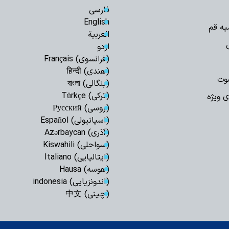
فارسی
اجرای قانون حجاب
مسئولان است
English
یه قم
العربیة
مدیریت تنگه هرم
اسلامی ایران است
اردو
(فرانسوی) Français
رهبری حکیمانه م
تهدیدهای جهانی را 
(هندی) हिन्दी
وت
(بنگالی) বাংলা
مدیریت انرژی نیا
است
(ترکی) Türkçe
ی ویژه
(روسی) Русский
اربعین حسینی، ر
شکستن غرور استکبار 
(اسپانیولی) Español
(آذری) Azərbaycan
ایستادگی و مقاو
عقب‌نشینی دشمن و ح
(سواحلی) Kiswahili
(ایتالیایی) Italiano
ملت ایران شایست
است
(هوسه) Hausa
(اندونزیایی) indonesia
همبستگی ملی، حی
کشور است
(چینی) 中文
آمریکا در معادله
جبهه مقاومت، شکس