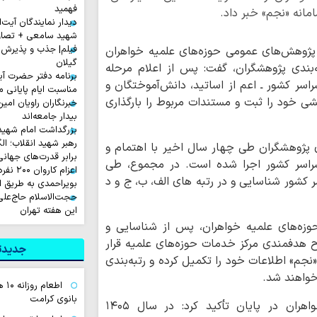
فهمید
انه «نجم» خبر داد.
دیدار نمایندگان آیت‌ال
شهید سامعی + تصاو
فیلم| جذب و پذیرش 
 پژوهش‌های عمومی حوزه‌های علمیه خواهران
گیلان
ه‌بندی پژوهشگران، گفت: پس از اعلام مرحله
برنامه دفتر حضرت آی
سر کشور ـ اعم از اساتید، دانش‌آموختگان و
مناسبت ایام پایانی م
شی خود را ثبت و مستندات مربوط را بارگذاری
خبرنگاران راویان امی
بیدار جامعه‌اند
بزرگداشت امام شهید ا
رهبر شهید انقلاب؛ ال
دی پژوهشگران طی چهار سال اخیر با اهتمام و
برابر قدرت‌های جهانی
سراسر کشور اجرا شده است. در مجموع، طی
اعزام ک
 تعداد ۲۸۵۰ طلبه در سراسر کشور شناسایی و در رتبه های الف، ب، ج و د
بویراحمدی به طریق 
حجت‌الاسلام حاج‌علی
این هفته تهران
وزه‌های علمیه خواهران، پس از شناسایی و
 هدفمندی مرکز خدمات حوزه‌های علمیه قرار
جدیدتر
«نجم» اطلاعات خود را تکمیل کرده و رتبه‌بندی
خواهند شد.
اطع
بانوی کرامت
مدیرکل پژوهش‌های عمومی حوزه‌های علمیه خواهران در پایان تأکید کرد: در سال ۱۴۰۵