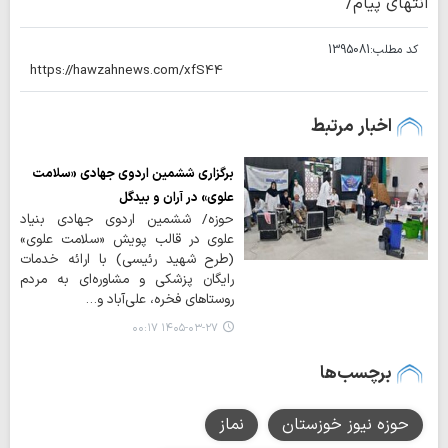
انتهای پیام/
کد مطلب:
1395081
اخبار مرتبط
برگزاری ششمین اردوی جهادی «سلامت
علوی» در آران و بیدگل
حوزه/ ششمین اردوی جهادی بنیاد
علوی در قالب پویش «سلامت علوی»
(طرح شهید رئیسی) با ارائه خدمات
رایگان پزشکی و مشاوره‌ای به مردم
روستاهای فخره، علی‌آباد و…
۱۴۰۵-۰۳-۲۷ ۰۰:۱۷
برچسب‌ها
حوزه نیوز خوزستان
نماز