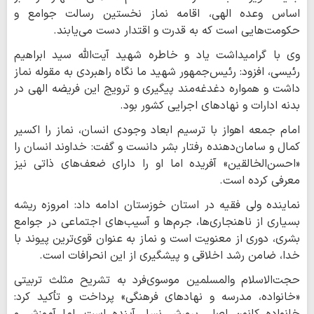
اساس وعده الهی، اقامه نماز نخستین رسالت جوامع و
حکومت‌هایی است که به قدرت و اقتدار دست می‌یابند.
وی با گرامیداشت یاد و خاطره شهید آیت‌الله سید ابراهیم
رئیسی، افزود: رئیس‌جمهور شهید ما نگاه راهبردی به مقوله نماز
داشت و همواره دغدغه‌مند پیگیری و ترویج این فریضه الهی در
بدنه ادارات و نهادهای اجرایی کشور بود.
امام جمعه اهواز با ترسیم ابعاد وجودی انسان، نماز را اکسیر
کمال و سامان‌دهنده رفتار بشر دانست و گفت: خداوند انسان را
«احسن‌الخالقین» آفریده اما او را دارای ضعف‌های ذاتی نیز
معرفی کرده است.
نماینده ولی فقیه در استان خوزستان ادامه داد: امروزه ریشه
بسیاری از ناهنجاری‌ها، جرم‌ها و آسیب‌های اجتماعی در جوامع
بشری، دوری از معنویت است و نماز به عنوان قوی‌ترین پیوند با
خدا، ضامن رشد اخلاقی و پیشگیری از این انحرافات است.
حجت‌الاسلام والمسلمین موسوی‌فرد به تشریح مثلث تربیتی
«خانواده، مدرسه و نهادهای فرهنگی» پرداخت و تأکید کرد:
خانواده کانون اصلی پرورش نسل آینده است، اما آموزش و