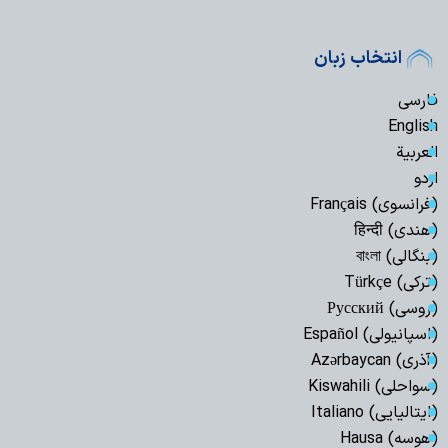
انتخاب زبان
فارسی
English
العربیة
اردو
(فرانسوی) Français
(هندی) हिन्दी
(بنگالی) বাংলা
(ترکی) Türkçe
(روسی) Русский
(اسپانیولی) Español
(آذری) Azərbaycan
(سواحلی) Kiswahili
(ایتالیایی) Italiano
(هوسه) Hausa