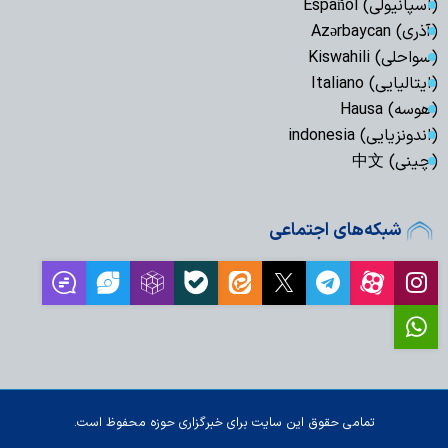
(اسپانیولی) Español
(آذری) Azərbaycan
(سواحلی) Kiswahili
(ایتالیایی) Italiano
(هوسه) Hausa
(اندونزیایی) indonesia
(چینی) 中文
شبکه‌های اجتماعی
تمامی حقوق این سایت برای خبرگزاری حوزه محفوظ است.