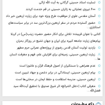
تسلیت استاد حسینی گرگانی به آیت الله اراکی
۶۰۰ نیروی عملیاتی به زائران حسینی در قم خدمت کردند
آستان مقدس علوی از موفقیت طرح ویژه خود برای زیارت اربعین خبر داد
حضور گسترده مردم در سفر اربعین،بزرگ‌ترین سد در برابر سیاست‌های
استکباری…
کتابی با عنوان فریبنده؛ تلاش برای انکار حضور حضرت زینب(س) در کربلا
پیام‌های زیارت جامعه کبیره برای ایران و جهان تشیع در روزگار بحران
بازدید تولیت آستان قدس رضوی از پروژه‌های عمرانی حرم مطهر
زیارت اربعین حسینی، زمینه‌ای برای افزایش علم، فهم و معرفت انسان
ها…
عدم همراهی با مستکبران از اصول فرهنگ قرآن و عاشورا است
پیام اربعین حسینی، ایستادگی در برابر دشمن و جهاد تبیین است
اربعین حسینی، مدرسه استقامت و حفظ ایمان در سختی‌ها است
معرفی کتاب | «علل الشرائع» اثر شیخ صدوق با تحقیق آیت‌الله سید
فضل‌الله…
دکه مطبوعات