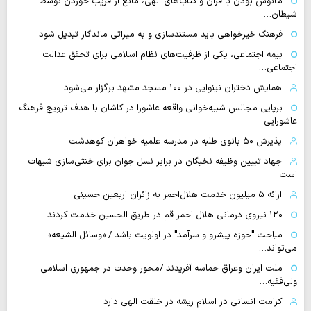
مأنوس بودن با قرآن و کتاب‌های الهی، مانع از فریب خوردن توسط
شیطان…
فرهنگ خیرخواهی باید مستندسازی و به میراثی ماندگار تبدیل شود
بیمه اجتماعی، یکی از ظرفیت‌های نظام اسلامی برای تحقق عدالت
اجتماعی…
همایش دختران نینوایی در ۱۰۰ مسجد مشهد برگزار می‌شود
برپایی مجالس شبیه‌خوانی واقعه عاشورا در کاشان با هدف ترویج فرهنگ
عاشورایی
پذیرش ۵۰ بانوی طلبه در مدرسه علمیه خواهران کوهدشت
جهاد تبیین وظیفه نخبگان در برابر نسل جوان برای خنثی‌سازی شبهات
است
ارائه ۵ میلیون خدمت هلال‌احمر به زائران اربعین حسینی
۱۲۰ نیروی درمانی هلال احمر قم در طریق الحسین خدمت کردند
مباحث "حوزه پیشرو و سرآمد" در اولویت باشد / «وسائل الشیعه»
می‌تواند…
ملت ایران وعراق حماسه آفریدند /محور وحدت در جمهوری اسلامی
ولی‌فقیه…
کرامت انسانی در اسلام ریشه در خلقت الهی دارد