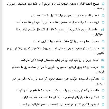
شیخ احمد قبلان: بدون جنوب لبنان و مردم آن، حکومت ضعیف، متزلزل
و فاقد…
تلاش نافرجام دولت بحرین برای کنترل شعائر حسینی
نهضت عاشورا، معیار تشخیص اطاعت الهی از فرمان طاغوت است
روایت‌ کاربران «ایکس» از اربعین ۱۴۰۵؛ از لگدمال شدن ترامپ تا
اسرائیل…
محبت امام حسین(ع) منشأ همه خیرات الهی است
حجاب؛ سنگر هویت دینی و ملی است/ پروژه دشمن، تغییر پوشش برای
تغییر…
ملت ایران با روحیه ایمانی در برابر دشمنان ایستادگی می‌کند
مراسم پیاده روی اربعین حسینی الگویی کامل از امت‌سازی را محقق
کرده…
همکاری گسترده موکب حرم مطهر بانوی کرامت با رسانه ملی در ایام
اربعین
خادمانی که نوای اربعین را در موکب عمود ۱۰۸۰ طنین انداز کردند
اسکان ۱۰۰ هزار زائر اربعین در آستان مقدس مسجد جمکران
اربعین الگوی تاب‌آوری اجتماعی شیعه در عصر آخرالزمان است