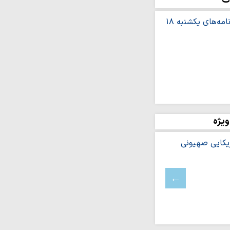
ت
ه سرانجام نافرجامی
هبری «طرح پایتخت نهج
 حمایتی هدفمند در حوزه
امت طلاب
ه اصفیاء منتشر شد
ا محبت زیاد به فرزندان،
ویژه
وجین آسیب…
عای مشلول
جوان مؤلف
ج در نگاه روحانیِ شهید
یلم
ای برای حذف استقلال