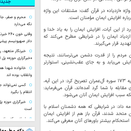
جدیدتر
 واژه «ازدیاد» در قرآن گفت: مشتقات این واژه
محرم و صفر، جام
نگه می‌دارد
 از این آیات، افزایش ایمان را به یاد خدا و
وقتی خون
ازدیاد ایمان را در شرایطی مطرح می‌کند که
دلار صهیونیسم پیشی
دید قرار می‌گیرند.
خبرنگار متعهد، 
 مردم را از قدرت دشمن می‌ترسانند، نتیجه
«خبرگزاری حوزه» پل 
ایش می‌یابد و به جای عقب‌نشینی، استوارتر
خانواده شهدا همو
وانقلاب بوده اند
استاد دانشگاه باقرالعلوم علیه السلام با اشاره به آیه ۱۷۳ سوره آل‌عمران تصریح کرد: در این آیه،
کسی نمی‌تواند ج
ابله با شما گرد آمده‌اند، قرآن می‌فرماید:
انتقام را بگیرد
لکه سبب افزایش ایمان آنان می‌شود.
خبرگزاری حوزه پل
مه داد: در شرایطی که همه دشمنان اسلام با
است
ان متحد شدند، قرآن باز هم از افزایش ایمان
اسلام مکتب انس
 استحکام بیشتر باورهای آنان معرفی می‌کند.
مکتب انسان‌دوستی