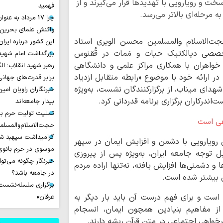
ت و رویارویی با تهدیدها قرار می‌گیرند و از
فهمید
ه مرحله‌ای بالاتر می‌رسد.
چرا 17 مرداد به عنوان روز خبرنگار نامیده شد؟
واکنش علمای بحرین
حجت‌الاسلام والمسلمین محسن الویری استاد
این کشور درباره ایران
تخصصی دیالکتیک حیات و مَمات در قُقنوس
بزرگداشت امام شهید ا
واهران با همکاری مراکز علمی و دانشگاهی
رهبر شهید انقلاب؛ ال
ر ارائه خود با موضوع «رابطه متقابل ازدیاد
برابر قدرت‌های جهانی
هدای میناب، از برگزارکنندگان نشست، به‌ویژه
خبرنگاران راویان امی
اندرکاران برگزاری برنامه قدردانی کرد.
بیدار جامعه‌اند
تسلیت تولیت حرم با
حجت‌الاسلام‌والمسل
گرامیداشت سپهبد شه
رویارویی با دشمن و افزایش ایمان در سپهر
موسوی در حرم بانوی 
ل توجه جامعه ایران، به‌ویژه پس از پیروزی
خبرنگار چگونه می‌تو
و دشمنی‌ها افزایش یافته، نه‌تنها اراده مردم
در جامعه باشد؟
ن بیشتر شده است.
برگزاری سلسله‌نشست‌ه
 است و برای فهم درست آن باید بار دیگر به
عرفان»
ی از مفاهیم بنیادین همچون ایمان، انسجام
واهی اجتماعی در متن قرآن ریشه دارند.