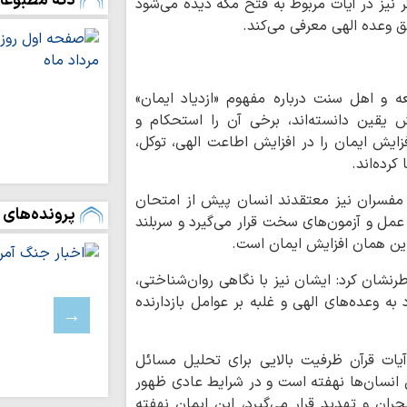
دکه مطبوعا
گر نیز در آیات مربوط به فتح مکه دیده می‌شود
چرا نهضت مشروط
ق وعده الهی معرفی می‌کند.
پیدا کرد؟
تشکیل شورای را
البلاغه»
 و اهل سنت درباره مفهوم «ازدیاد ایمان»
 یقین دانسته‌اند، برخی آن را استحکام و
اجرای برنامه‌های
فزایش ایمان را در افزایش اطاعت الهی، توکل،
مسکن، معیشت و سل
رده‌اند.
شماره جدید نشری
خی مفسران نیز معتقدند انسان پیش از امتحان
سواد خانواده | آی
پرونده‌های 
عمل و آزمون‌های سخت قرار می‌گیرد و سربلند
می‌تواند به رابطه ز
و این همان افزایش ایمان است.
ادعیه شناسی | د
رنشان کرد: ایشان نیز با نگاهی روان‌شناختی،
معرفی یک طلبه 
 به وعده‌های الهی و غلبه بر عوامل بازدارنده
معنایِ انتظارِ فر
مصطفی ردانی‌پور + ف
ه آیات قرآن ظرفیت بالایی برای تحلیل مسائل
اصلاحات یا نقشه‌
دل انسان‌ها نهفته است و در شرایط عادی ظهور
ایران؟ قرارداد ۱۹۱۹؛ روایتی از…
ان و تهدید قرار می‌گیرد، این ایمان نهفته