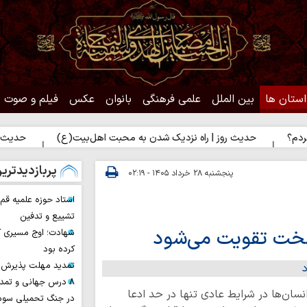
استان ها
بین الملل
علمی فرهنگی
بانوان
عکس
فیلم و صوت
حدیث روز | راه نزدیک شدن به محبت اهل‌بیت(ع)
حدیث روز | بهترین
پربازدیدتری
پنجشنبه ۲۸ خرداد ۱۴۰۵ - ۰۲:۱۹
استاد حوزه علمیه ق
تشییع و تدفین
 سخت تقویت می‌شود
شهادت؛ اوج مسیری ک
کرده بود
تمدید مهلت پذیرش ح
۸ درس جهانی و تمد
نسان‌ها در شرایط عادی تنها در حد ادعا
در جنگ تحمیلی سوم 