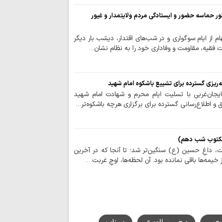
ریشه‌یابی بحران معن
 حماسه حضور و ایستادگی مردم ولایتمدار و غیور
خبرنگاران پرچمدا
حقیقت هستند
ام از ایام سوگواری و در شب‌های اقتدار، دیشب بار دیگر
حجت‌الاسلام وال
ت فقیه، مقاومت و وفاداری خود را به نظام نشان…
حسین الحسینی (ره) 
بیداری…
ه‌ریزی گسترده برای تشییع باشکوه امام شهید
تولید اثر مذهبی
بایجان‌غربی با تسلیت ایام محرم و شهادت امام شهید
سرمایه را هدر می‌ده
ق و اطلاع‌رسانی گسترده برای برگزاری هرچه باشکوه‌تر…
احکام شرعی | خوا
ادعیه در ایام عذر شر
کتوب شب دهم)
، داغِ حسین (ع) سنگین‌تر شد؛ تا آنجا که در آخرین
علمیه حضرت سیدالش
خیمه‌ها باقی نمانده بود. آن لحظه‌ها، اوجِ غربت…
پایان مأموریت مب
خدمت به زائران رض
سرمایه شناختی؛ 
جنگ روایت‌ها