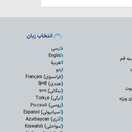
حدیث روز | آغاز 
انتخاب زبان
فارسی
English
یه قم
العربیة
اردو
(فرانسوی) Français
(هندی) हिन्दी
وت
(بنگالی) বাংলা
(ترکی) Türkçe
ی ویژه
(روسی) Русский
(اسپانیولی) Español
(آذری) Azərbaycan
(سواحلی) Kiswahili