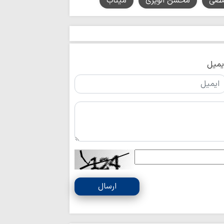
صی
محسن الویری
میناب
خبرنگاران وجدان 
زمان خویش هستند
روز خبرنگار، پاس
اندیشه‌های روشنگری
یمیل
خبرنگاران با قلم
و بصیرت را هموار می‌
لزوم فراگیری پرد
در رسانه‌ها
خبرنگاران پل ارت
رفع مشکلات هستند
خبرنگاران باید آ
و تمام حقیقت را به
رسانه بخشی از ر
ارسال
حوزه است/ خبرنگارا
ماه