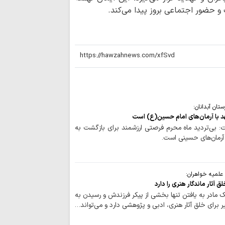
و حضور اجتماعی بروز پیدا می‌کند.
عضو فراکسیون مق
به نفع لبنان نیست
هشدار شدید سازم
وضعیت بحرانی حقوق
هشدار امام جمعه
آمریکا برای تضعیف
درخواست نائب 
تان آبدانان:
اسلامی شیعیان لبنان
د با آرمان‌های امام حسین(ع) است
چگونه «انتقام» ا
 بی‌تردید ماه محرم فرصتی ارزشمند برای بازگشت به
 آرمان‌های حسینی است.
عدالت اجتماعی می‌ر
امام حسین(ع) ب
در برابر ظلم آموخت
علمیه خواهران:
آثار ماندگار هنری را دارد
مادر به یافتن تنها بخشی از پیکر فرزندش و رسیدن به
رسید؟؛ رئیس‌جمهور تا
ر برای خلق آثار هنری، ادبی و پژوهشی دارد و می‌تواند…
خطای معرفتی در 