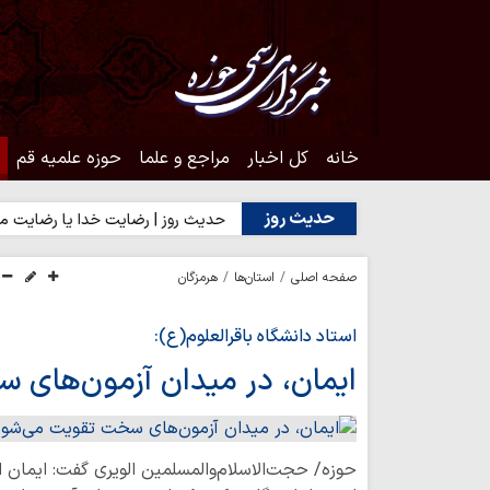
خانه
کل اخبار
مراجع و علما
حوزه علمیه قم
حدیث روز
روز | آغاز درست کارها
حدیث روز | رضایت خدا یا رضایت مردم؟
صفحه اصلی
استان‌ها
هرمزگان
استاد دانشگاه باقرالعلوم(ع):
ایمان، در میدان آزمون‌های
حوزه/ حجت‌الاسلام‌والمسلمین الویری گفت: ایمان ا