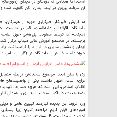
است، اما هنگامی که مؤمنان در میدان آزمون‌های سخ
آن سربلند بیرون می‌آیند، ایمان آنان تقویت شده و ب
به گزارش خبرنگار خبرگزاری حوزه از هرمزگان، 
دانشگاه باقرالعلوم علیه‌السلام قم در نشست 
«میناب» که توسط معاونت پژوهشی حوزه‌ علمیه خ
برجسته، در مجتمع آموزش عالی میناب برگزار شد، د
ایمان و دشمن سایزی در قرآن»، با گرامیداشت یاد ش
حوزه‌ علمیه خواهران، دانشگاه هرمزگان و تمامی دست‌
وی با بیان اینکه موضوع سخنانش «رابطه متقابل 
قرآن» است، اظهار داشت: یکی از واقعیت‌های قاب
انقلاب اسلامی، این است که هرچه فشارها، تهدیدها 
تضعیف نشده، بلکه انسجام، استواری و همدلی آنا
وی افزود: این پدیده نیازمند تبیین علمی و دینی
آموزه‌های قرآن کریم مراجعه کنیم؛ زیرا بسیار
اجتماعی، مقاومت، ظلم‌ستیزی، دشمن‌ستیزی و خیرخ