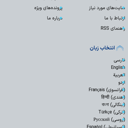
سایت‌های مورد نیاز
پرونده‌های ویژه
ارتباط با ما
درباره ما
راهنمای RSS
انتخاب زبان
فارسی
English
العربیة
اردو
(فرانسوی) Français
(هندی) हिन्दी
(بنگالی) বাংলা
(ترکی) Türkçe
(روسی) Русский
(اسپانیولی) Español