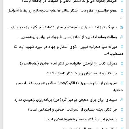
خبرنگار چگونه می‌تواند سنگر آگاهی و حقیقت در جامعه باشد؟
عضو فراکسیون مقاومت: ابتکار لبنانی‌ها علیه عادی‌سازی روابط با اسرائیل،
…
خبرنگار تراز انقلاب؛ راوی حقیقت، پاسدار اعتماد/ خبرنگار حوزه دین باید…
رسالت رسانه انقلابی؛ از اطلاع‌رسانی تا جهاد در برابر وارونه‌نمایی…
میراث سبز محراب؛ تبیین الگوی انتظار و جهاد در سیره شهید آیت‌الله
دستغیب+…
معرفی کتاب راز آرامش خانواده در کلام امام صادق (علیه‌السلام)
چرا 17 مرداد به عنوان روز خبرنگار نامیده شد؟
نمی‌توان از امام حسین(ع) الگو گرفت‼ تناقض عجیب تفکر انجمن
حجتیه
سینمای ایران برای معرفی پیامبر اکرم(ص) برنامه‌ریزی راهبردی ندارد
چرا تکبّر، ریشه بسیاری از انحرافات اخلاقی و اجتماعی است؟
سینمای ایران گرفتار معضل شبه‌روشنفکری است