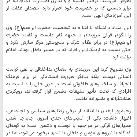
تعرض می‌کنند، برحذر داشته و واگذاری امتیازات یک‌جانبه در
برابر دشمنی که بر خصومت خود اصرار دارد، مصداق غفلت از
این آموزه‌های الهی است.
این استاد دانشگاه با اشاره به شخصیت حضرت ابراهیم(ع)، وی
را الگوی قرآنی مرزبندی با جبهه کفر دانست و گفت: حضرت
ابراهیم(ع) در برابر نظام شرک و بت‌پرستی هرگز سازش نکرد و
حتی نسبت به نزدیک‌ترین افراد که در مسیر باطل بودند اعلام
برائت کرد.
وی تصریح کرد: این مرزبندی به معنای بداخلاقی یا نفی کرامت
انسانی نیست، بلکه بیانگر ضرورت ایستادگی در برابر فرهنگ
انحراف و ساختارهای طاغوتی است؛ در عین حال باید نسبت به
افرادی که تحت تأثیر تبلیغات دشمن قرار گرفته‌اند، رویکردی
هدایتگرانه و دلسوزانه داشت.
رحیم‌پور ازغدی با انتقاد از برخی رفتارهای سیاسی و اجتماعی،
اظهار داشت: یکی از آسیب‌های جدی امروز، جابه‌جا شدن
معیارهای قرآنی در مواجهه با دوست و دشمن است؛ به گونه‌ای
که گاه با نیروهای مؤمن و داخلی با تندی برخورد می‌شود، اما در