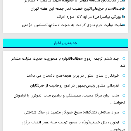
دیدار نمایندگان آیت‌الله اعرافی با خانواده شهید سامعی + تصاویر
حجت‌الاسلام حاج‌علی‌اکبری خطیب نماز جمعه این هفته تهران
۱۰ ویژگی پیامبر(ص) در آیه ۱۵۷ سوره اعراف
تسلیت تولیت حرم بانوی کرامت به حجت‌الاسلام‌والمسلمین مؤمنی
جدیدترین اخبار
جلد ششم ترجمه اردوی «عبقات‌الانوار» با محوریت حدیث منزلت منتشر
شد
خبرنگاران سدی استوار در برابر هجمه‌های دشمنان می باشند
قدردانی مشاور رئیس‌جمهور در امور روحانیت از خبرنگاران
ملت ایران هرگز محبت، همبستگی و برادری ملت اندونزی را فراموش
نخواهد…
سواد رسانه‌ایِ کنشگرانه؛ سلاح خبرنگار متعهد در جنگ شناختی
اردوی «مثل خمینی(ره)» با محور تربیت طلبه عصر انقلاب برگزار
می‌شود…