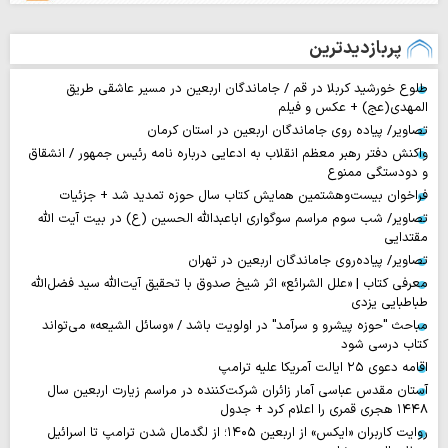
پربازدیدترین
طلوع خورشید کربلا در قم / جاماندگان اربعین در مسیر عاشقی طریق
المهدی(عج) + عکس و فیلم
تصاویر/ پیاده روی جاماندگان اربعین در استان کرمان
واکنش دفتر رهبر معظم انقلاب به ادعایی درباره نامه رئیس جمهور / انشقاق
و دودستگی ممنوع
فراخوان بیست‌وهشتمین همایش کتاب سال حوزه تمدید شد + جزئیات
تصاویر/ شب سوم مراسم سوگواری اباعبدالله الحسین (ع) در بیت آیت الله
مقتدایی
تصاویر/ پیاده‌روی جاماندگان اربعین در تهران
معرفی کتاب | «علل الشرائع» اثر شیخ صدوق با تحقیق آیت‌الله سید فضل‌الله
طباطبایی یزدی
مباحث "حوزه پیشرو و سرآمد" در اولویت باشد / «وسائل الشیعه» می‌تواند
کتاب درسی شود
اقامه دعوی ۲۵ ایالت آمریکا علیه ترامپ
آستان مقدس عباسی آمار زائران شرکت‌کننده در مراسم زیارت اربعین سال
۱۴۴۸ هجری قمری را اعلام کرد + جدول
روایت‌ کاربران «ایکس» از اربعین ۱۴۰۵؛ از لگدمال شدن ترامپ تا اسرائیل