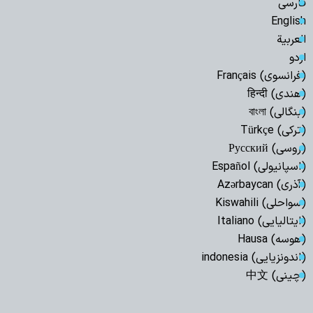
فارسی
English
العربیة
اردو
(فرانسوی) Français
(هندی) हिन्दी
(بنگالی) বাংলা
(ترکی) Türkçe
(روسی) Русский
(اسپانیولی) Español
(آذری) Azərbaycan
(سواحلی) Kiswahili
(ایتالیایی) Italiano
(هوسه) Hausa
(اندونزیایی) indonesia
(چینی) 中文