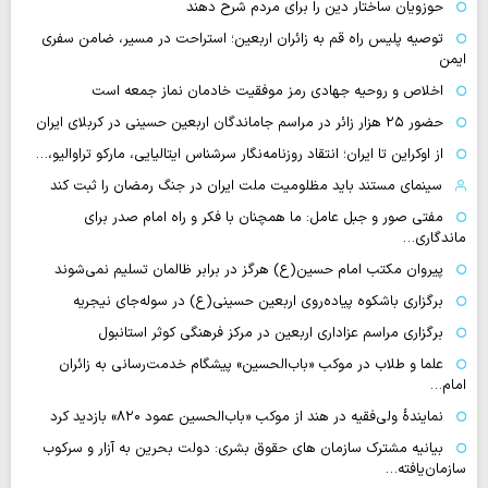
حوزویان ساختار دین را برای مردم شرح دهند
توصیه پلیس راه قم به زائران اربعین؛ استراحت در مسیر، ضامن سفری
ایمن
اخلاص و روحیه جهادی رمز موفقیت خادمان نماز جمعه است
حضور ۲۵ هزار زائر در مراسم جاماندگان اربعین حسینی در کربلای ایران
از اوکراین تا ایران؛ انتقاد روزنامه‌نگار سرشناس ایتالیایی، مارکو تراوالیو،…
سینمای مستند باید مظلومیت ملت ایران در جنگ رمضان را ثبت کند
مفتی صور و جبل عامل: ما همچنان با فکر و راه امام صدر برای
ماندگاری…
پیروان مکتب امام حسین(ع) هرگز در برابر ظالمان تسلیم نمی‌شوند
برگزاری باشکوه پیاده‌روی اربعین حسینی(ع) در سوله‌جای نیجریه
برگزاری مراسم عزاداری اربعین در مرکز فرهنگی کوثر استانبول
علما و طلاب در موکب «باب‌الحسین» پیشگام خدمت‌رسانی به زائران
امام…
نمایندهٔ ولی‌فقیه در هند از موکب «باب‌الحسین عمود ۸۲۰» بازدید کرد
بیانیه مشترک سازمان های حقوق بشری: دولت بحرین به آزار و سرکوب
سازمان‌یافته…