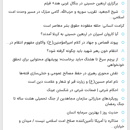
برگزاری اربعین حسینی در بنگال غربی هند+ فیلم
شیخ الجعید: تقریب سوریه و حزب‌الله، گامی مبارک در مسیر وحدت امت
اسلامی…
کرامت انسانی؛ حلقه مفقوده حقوق بشر معاصر است
آیا کاروان اسیران در اربعین حسینی به کربلا آمدند؟
پیوند قصاص و جهاد در کلام امیرالمؤمنین(ع)؛ واکاوی مفهوم انتقام در…
انتقام خون رهبر شهید باید چگونه گرفته شود؟
از پرچم سرخ تا هشتگ «باید برخاست»؛ پویشهای محتوایی برای تحقق
خونخواهی
نقش محوری رهبری در حفظ مصالح عمومی و خنثی‌سازی فتنه‌ها
نام امام حسین(ع) و زیارت قبر او شعار و علامت دین است
احکام شرعی | ضمانت شرعی در شکستن عینک
رویکردهای مبارزاتی سازمان مجاهدین از جنگ تحمیلی هشت ساله تا
جنگ رمضان
حدیث روز | بهترین سرمایه انسان
مذاکره با آمریکا تأمین‌کننده صلاح امت اسلامی نیست / میدان و
خیابان…