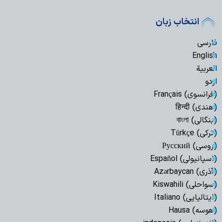
انتخاب زبان
فارسی
English
العربیة
اردو
(فرانسوی) Français
(هندی) हिन्दी
(بنگالی) বাংলা
(ترکی) Türkçe
(روسی) Русский
(اسپانیولی) Español
(آذری) Azərbaycan
(سواحلی) Kiswahili
(ایتالیایی) Italiano
(هوسه) Hausa