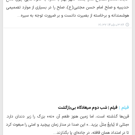
حدیبیه و صلح امام حسن مجتبی(ع)، صلح را در بسیاری از موارد تصمیمی
هوشمندانه و برخاسته از بصیرت دانست و بر ضرورت توجه به سیره…
۱۴۰۵-۰۳-۲۶ ۲۱:۳۲
فیلم
فیلم | شب دوم میعادگاه بی‌بازگشت
قرن‌ها گذشته است، اما زمین هنوز طعم آن «نه» بزرگ را زیر دندان دارد.
«مِثلی لا یُبایعُ مِثلَ یزید...» این صدا در مدار زمان پیچید و امتی را مبعوث کرد
تا در امتداد همان قافله، در جاده‌ای پا بگذارند…