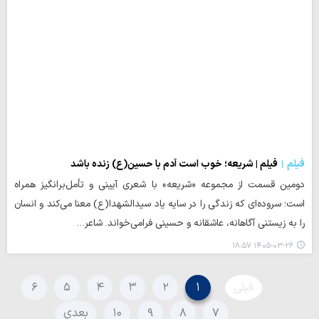
فیلم
فیلم | شریعه؛ خوب است آدم با حسین(ع) زنده باشد
دومین قسمت از مجموعه «شریعه» با شعری آیینی و تأمل‌برانگیز همراه
است؛ سروده‌ای که زندگی را در سایه یاد سیدالشهدا(ع) معنا می‌کند و انسان
را به زیستنی آگاهانه، عاشقانه و حسینی فرامی‌خواند. شاعر…
۱۴۰۵-۰۳-۲۶ ۱۸:۵۷
قبلی
۱
۲
۳
۴
۵
۶
۷
۸
۹
۱۰
بعدی