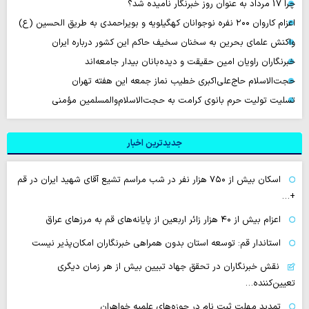
چرا 17 مرداد به عنوان روز خبرنگار نامیده شد؟
اعزام کاروان ۲۰۰ نفره نوجوانان کهگیلویه و بویراحمدی به طریق الحسین (ع)
واکنش علمای بحرین به سخنان سخیف حاکم این کشور درباره ایران
خبرنگاران راویان امین حقیقت و دیده‌بانان بیدار جامعه‌اند
حجت‌الاسلام حاج‌علی‌اکبری خطیب نماز جمعه این هفته تهران
تسلیت تولیت حرم بانوی کرامت به حجت‌الاسلام‌والمسلمین مؤمنی
جدیدترین اخبار
اسکان بیش از ۷۵۰ هزار نفر در شب مراسم تشیع آقای شهید ایران در قم
+…
اعزام بیش از ۴۰ هزار زائر اربعین از پایانه‌های قم به مرزهای عراق
استاندار قم: توسعه استان بدون همراهی خبرنگاران امکان‌پذیر نیست
نقش خبرنگاران در تحقق جهاد تبیین بیش از هر زمان دیگری
تعیین‌کننده…
تمدید مهلت ثبت نام در حوزه‌های علمیه خواهران