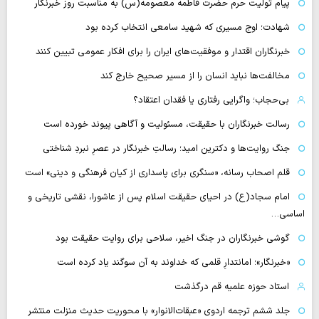
پیام تولیت حرم حضرت فاطمه معصومه(س) به مناسبت روز خبرنگار
شهادت؛ اوج مسیری که شهید سامعی انتخاب کرده بود
خبرنگاران اقتدار و موفقیت‌های ایران را برای افکار عمومی تبیین کنند
مخالفت‌ها نباید انسان را از مسیر صحیح خارج کند
بی‌حجاب؛ واگرایی رفتاری یا فقدان اعتقاد؟
رسالت خبرنگاران با حقیقت، مسئولیت و آگاهی پیوند خورده است
جنگ روایت‌ها و دکترین امید؛ رسالتِ خبرنگار در عصرِ نبردِ شناختی
قلم اصحاب رسانه، «سنگری برای پاسداری از کیان فرهنگی و دینی» است
امام سجاد(ع) در احیای حقیقت اسلام پس از عاشورا، نقشی تاریخی و
اساسی…
گوشی خبرنگاران در جنگ اخیر، سلاحی برای روایت حقیقت بود
«خبرنگار»؛ امانتدارِ قلمی که خداوند به آن سوگند یاد کرده است
استاد حوزه علمیه قم درگذشت
جلد ششم ترجمه اردوی «عبقات‌الانوار» با محوریت حدیث منزلت منتشر