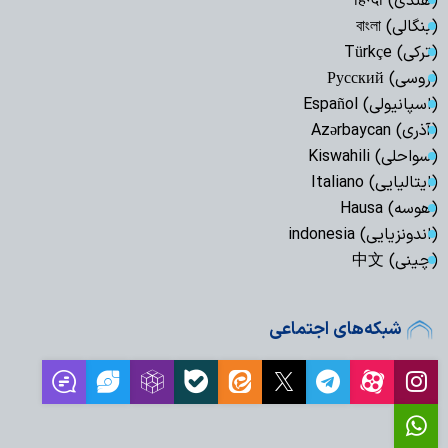
(هندی) हिन्दी
(بنگالی) বাংলা
(ترکی) Türkçe
(روسی) Русский
(اسپانیولی) Español
(آذری) Azərbaycan
(سواحلی) Kiswahili
(ایتالیایی) Italiano
(هوسه) Hausa
(اندونزیایی) indonesia
(چینی) 中文
شبکه‌های اجتماعی