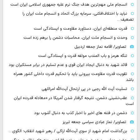
انسجام ملی مهم‌ترین هدف جنگ نرم علیه جمهوری اسلامی ایران است
نباید با اختلاف‌افکنی، سرمایه بزرگ اتحاد و انسجام ملت ایران را
تضعیف…
قدرت منطقه‌ای ایران، دستاورد مقاومت و ایستادگی است
وحدت و انسجام ملت ایران، محاسبات دشمن را برهم زده است
تصاویر/ اقامه نماز جمعه اردبیل
تنگه‌ هرمز و باب المندب مولفه قدرت و ایستادگی است
قائد شهید به دنبال ایجاد ایران قوی و عدم تسلیم در برابر مستکبران بود
تقویت قدرت مقاومت بیرونی باید با تحکیم قدرت داخلی کشور همراه
باشد
تسلیت آیت الله رجبی در پی ارتحال آیت‌الله امراللهی
عقب‌نشینی دشمن، نتیجه گرفتار شدن آمریکا در «معادله قدرت» ایران
است
دشمن در فتنه های اخیر با اخبار کذب به دنبال آشوب بود
تصاویر/ نماز عبادی سیاسی جمعه تبریز
بزرگداشت امام شهید از سوی آیت‌الله اراکی / رهبر شهید انقلاب؛ الگوی…