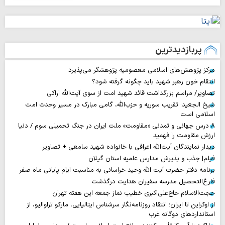
پربازدیدترین
مرکز پژوهش‌های اسلامی معصومیه پژوهشگر می‌پذیرد
انتقام خون رهبر شهید باید چگونه گرفته شود؟
تصاویر/ مراسم بزرگداشت قائد شهید امت از سوی آیت‌الله اراکی
شیخ الجعید: تقریب سوریه و حزب‌الله، گامی مبارک در مسیر وحدت امت
اسلامی است
۸ درس جهانی و تمدنی «مقاومت» ملت ایران در جنگ تحمیلی سوم / دنیا
ارزش مقاومت را فهمید
دیدار نمایندگان آیت‌الله اعرافی با خانواده شهید سامعی + تصاویر
فیلم| جذب و پذیرش مدارس علمیه استان گیلان
برنامه دفتر حضرت آیت الله وحید خراسانی به مناسبت ایام پایانی ماه صفر
فارغ‌التحصیل مدرسه سفیران هدایت درگذشت
حجت‌الاسلام حاج‌علی‌اکبری خطیب نماز جمعه این هفته تهران
از اوکراین تا ایران؛ انتقاد روزنامه‌نگار سرشناس ایتالیایی، مارکو تراوالیو، از
استانداردهای دوگانه غرب