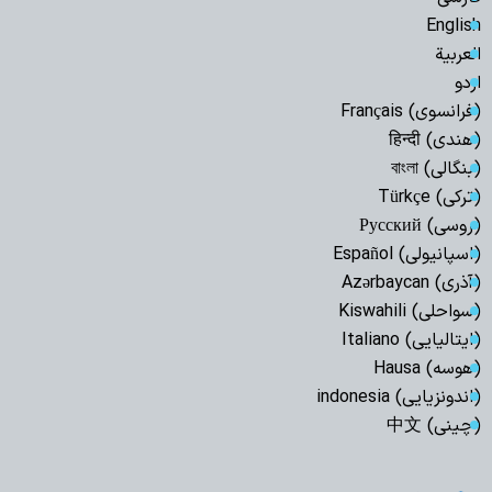
English
العربیة
اردو
(فرانسوی) Français
(هندی) हिन्दी
(بنگالی) বাংলা
(ترکی) Türkçe
(روسی) Русский
(اسپانیولی) Español
(آذری) Azərbaycan
(سواحلی) Kiswahili
(ایتالیایی) Italiano
(هوسه) Hausa
(اندونزیایی) indonesia
(چینی) 中文