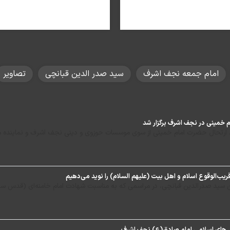
امام جمعه نجف اشرف
سید صدر الدین قبانچی
تصاویر
 خمینی در نجف اشرف برگزار شد
 ارتحال حضرت امام خمینی از سوی موسسات حوزوی و دینی نجف اشرف و نماینده مقا
ب‌الوقوع اسلام و اهل بیت (علیهم السلام) را نوید می‌دهیم
سید صدرالدین قبانچی، در مراسمی که به مناسبت شهادت امام خامنه‌ای (قدس سره 
 های اسلامی امام صادق(ع) نجف اشرف