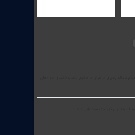
م معظم رهبری در عراق با حضور علما و فضلای حوزه­‌های…
الشریف) برگزار شد، سخنرانی کرد.