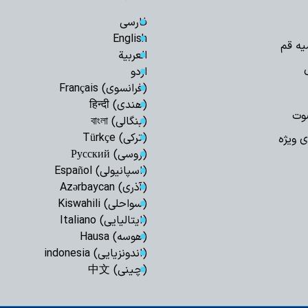
فارسی
English
یه قم
العربیة
اردو
(فرانسوی) Français
(هندی) हिन्दी
وت
(بنگالی) বাংলা
(ترکی) Türkçe
ی ویژه
(روسی) Русский
(اسپانیولی) Español
(آذری) Azərbaycan
(سواحلی) Kiswahili
(ایتالیایی) Italiano
(هوسه) Hausa
(اندونزیایی) indonesia
(چینی) 中文