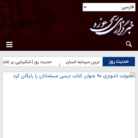
حدیث روز
حدیث روز | بهترین سرمایه انسان
حدیث روز | شکیبایی بر تلخی حق