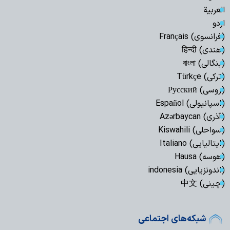
العربیة
اردو
(فرانسوی) Français
(هندی) हिन्दी
(بنگالی) বাংলা
(ترکی) Türkçe
(روسی) Русский
(اسپانیولی) Español
(آذری) Azərbaycan
(سواحلی) Kiswahili
(ایتالیایی) Italiano
(هوسه) Hausa
(اندونزیایی) indonesia
(چینی) 中文
شبکه‌های اجتماعی