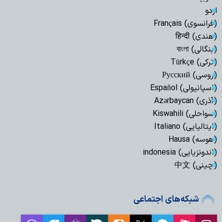
اردو
(فرانسوی) Français
(هندی) हिन्दी
(بنگالی) বাংলা
(ترکی) Türkçe
(روسی) Русский
(اسپانیولی) Español
(آذری) Azərbaycan
(سواحلی) Kiswahili
(ایتالیایی) Italiano
(هوسه) Hausa
(اندونزیایی) indonesia
(چینی) 中文
شبکه‌های اجتماعی