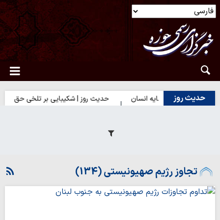
حدیث روز
| بهترین سرمایه انسان
حدیث روز | شکیبایی بر تلخی حق
حدیث 
تجاوز رژیم صهیونیستی (134)