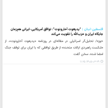
فلسطین-لبنان
"یدیعوت آحارونوت": توافق آمریکایی–ایرانی هم‌زمان
جایگاه ایران و حزب‌الله را تقویت می‌کند
حوزه/ تحلیل‌گر اسرائیلی در مقاله‌ای در روزنامه «یدیعوت آحارونوت»، از
«شکست راهبردی ایالات متحده» از طریق توافقی که با ایران برای توقف جنگ
امضا شده، سخن گفت.
۱۴۰۵-۰۳-۲۹ ۱۱:۲۵