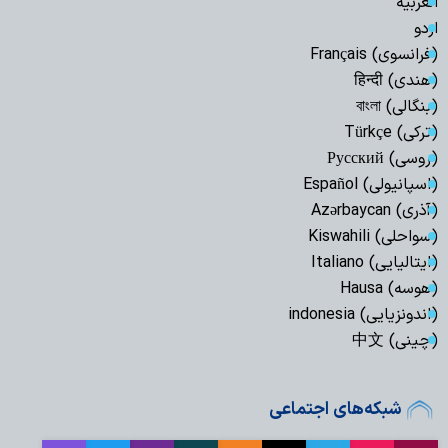
العربیة
اردو
(فرانسوی) Français
(هندی) हिन्दी
(بنگالی) বাংলা
(ترکی) Türkçe
(روسی) Русский
(اسپانیولی) Español
(آذری) Azərbaycan
(سواحلی) Kiswahili
(ایتالیایی) Italiano
(هوسه) Hausa
(اندونزیایی) indonesia
(چینی) 中文
شبکه‌های اجتماعی