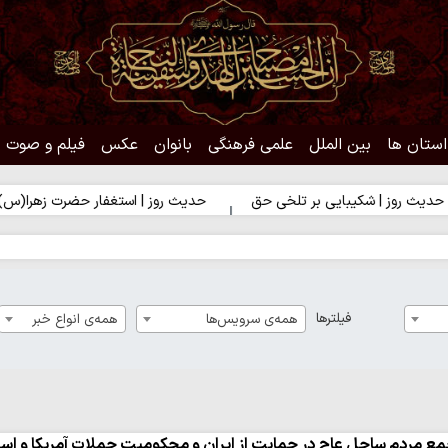
استان ها
بین الملل
علمی فرهنگی
بانوان
عکس
فیلم و صوت
کیبایی بر تلخی حق
حدیث روز | استغفار حضرت زهرا(س) برای زائران ا
فیلترها
همه‌ی سرویس‌ها
همه‌ی انواع خبر
ع مردم ساحل عاج در حمایت از ایران و محکومیت حملات آمریکا و اسر