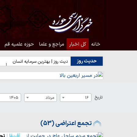
خانه
کل اخبار
مراجع و علما
حوزه علمیه قم
حدیث روز
ت اهل‌بیت(ع)
حدیث روز | بهترین سرمایه انسان
حدیث روز | ش
تاریخ
16
مرداد
1405
تجمع اعتراضی (53)
آفریقا
تجم