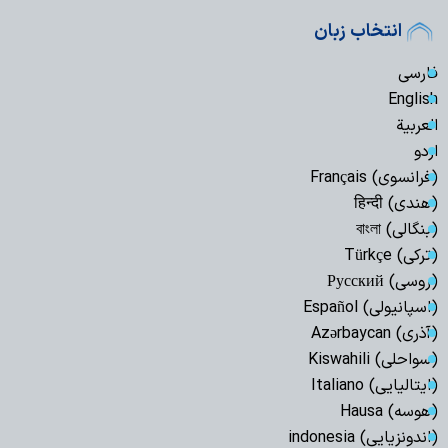
انتخاب زبان
فارسی
English
العربیة
اردو
(فرانسوی) Français
(هندی) हिन्दी
(بنگالی) বাংলা
(ترکی) Türkçe
(روسی) Русский
(اسپانیولی) Español
(آذری) Azərbaycan
(سواحلی) Kiswahili
(ایتالیایی) Italiano
(هوسه) Hausa
(اندونزیایی) indonesia