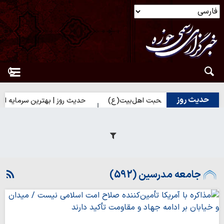
حدیث روز
دیک شدن به محبت اهل‌بیت(ع)
حدیث روز | بهترین سرمایه انسان
جامعه مدرسین (592)