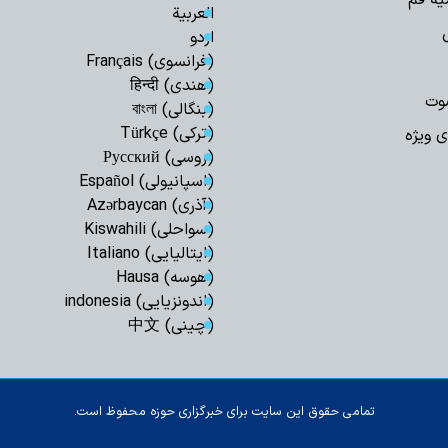
یه قم
العربیة
اردو
(فرانسوی) Français
(هندی) हिन्दी
وت
(بنگالی) বাংলা
(ترکی) Türkçe
ی ویژه
(روسی) Русский
(اسپانیولی) Español
(آذری) Azərbaycan
(سواحلی) Kiswahili
(ایتالیایی) Italiano
(هوسه) Hausa
(اندونزیایی) indonesia
(چینی) 中文
تمامی حقوق این سایت برای خبرگزاری حوزه محفوظ است.