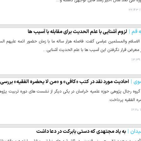
ه طی صد سال اخیر رشد قابل توجهی داشته و…
۱
ه قم
لزوم آشنایی با علم الحدیث برای مقابله با آسیب ها
اسلام والمسلمین عباسی گفت: فاصله هزار ساله ما با زمان حضور ائمه علیهم ال
 معرض قرار نگرفتن این آسیب ها با علم الحدیث آشنایی…
وی
احادیث مورد نقد در کتب «کافی» و «من لا یحضره الفقیه» بررسی
 گروه رجال پژوهی حوزه علمیه خراسان در یکی دیگر از نشست های دوره تربیت پژو
ره الفقیه پرداخت.
۱
یدان
به یاد مجتهدی که دستی بابرکت در دعا داشت