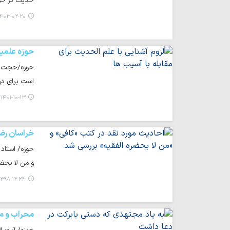
حدیث در حوز
۴۰۳-۰۲-۲۰ ۲۲:۴۳
حوزه علمی
حوزه/حجت ال
است برای در
۱۴۰۱-۱۰-۱۳ ۱۳:۳۹
خراسان رض
حوزه/ استاد
و من لا یحض
۳۹۸-۱۲-۲۴ ۱۲:۲۰
محراب و م