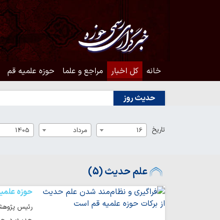
خانه
کل اخبار
مراجع و علما
حوزه علمیه قم
حدیث روز
تاریخ
16
مرداد
1405
علم حدیث (5)
حوزه علمی
رئیس پژوهشکد