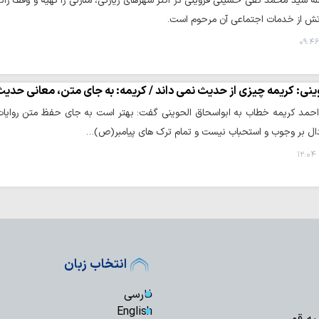
له سید محمد تقی حسینی قزوینی در اکثر شهرهای زیارتی، منازلی را تهیه و وقف زائر
اتش از خدمات اجتماعی آن مرحوم است.
نی: کریمه چیزی از حدیث نمی داند / کریمه: به جای متن، معانی حدیث ر
حمد کریمه خطاب به ابواسحاق الحوینی گفت: بهتر است به جای حفظ متن روایات، دل
ال بر وجوب و استحباب نیست و تمام ترک های پیامبر(ص)…
انتخاب زبان
فارسی
English