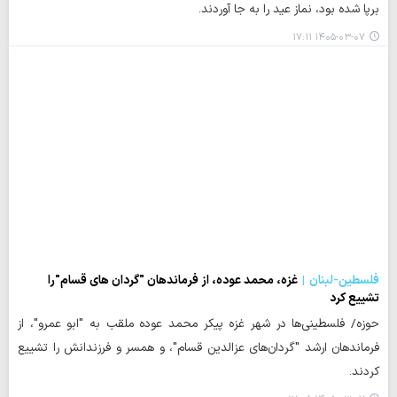
برپا شده بود، نماز عید را به جا آوردند.
۱۴۰۵-۰۳-۰۷ ۱۷:۱۱
فلسطین-لبنان
غزه، محمد عوده، از فرماندهان "گردان های قسام"را
تشییع کرد
حوزه/ فلسطینی‌ها در شهر غزه پیکر محمد عوده ملقب به "ابو عمرو"، از
فرماندهان ارشد "گردان‌های عزالدین قسام"، و همسر و فرزندانش را تشییع
کردند.