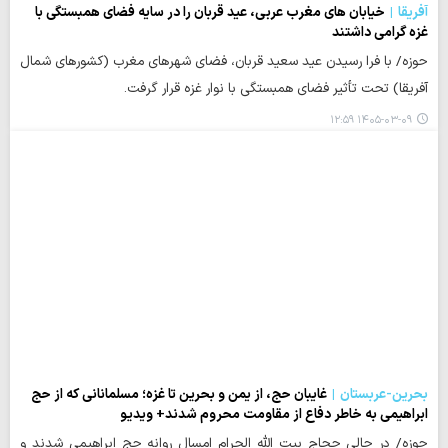
آفریقا
خیابان های مغرب عربی، عید قربان را در سایه فضای همبستگی با
غزه گرامی داشتند
حوزه/ با فرا رسیدن عید سعید قربان، فضای شهرهای مغرب (کشورهای شمال
آفریقا) تحت تأثیر فضای همبستگی با نوار غزه قرار گرفت.
۱۴۰۵-۰۳-۰۹ ۱۲:۵۹
بحرین-عربستان
غایبان حج، از یمن و بحرین تا غزه؛ مسلمانانی که از حج
ابراهیمی به خاطر دفاع از مقاومت محروم شدند+ ویدیو
حوزه/ در حالی حجاج بیت الله الحرام امسال روانه حج ابراهیمی شدند و