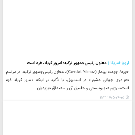
اروپا-آمریکا
معاون رئیس‌جمهور ترکیه: امروز کربلا، غزه است
حوزه/ جودت ییلماز (Cevdet Yılmaz)، معاون رئیس‌جمهور ترکیه، در مراسم
«عزاداری جهانی عاشورا» در استانبول، با تأکید بر اینکه «امروز کربلا، غزه
است»، رژیم صهیونیستی و حامیان آن را مصداق «یزیدیان…
۱۴۰۵-۰۴-۰۵ ۱۱:۲۹