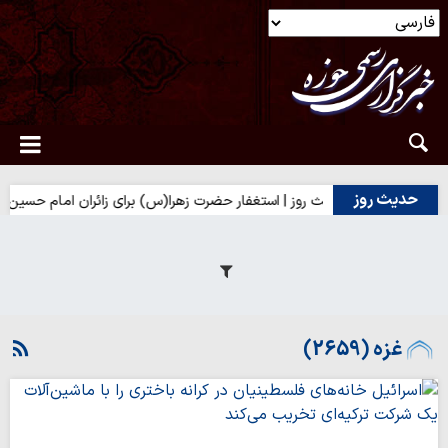
حدیث روز
حدیث روز | استغفار حضرت زهرا(س) برای زائران امام حسین(ع)
ح
غزه (2659)