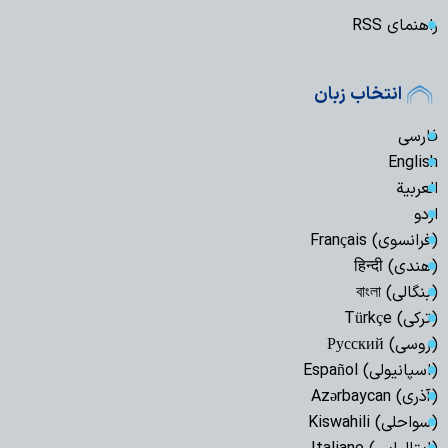
راهنمای RSS
انتخاب زبان
فارسی
English
العربیة
اردو
(فرانسوی) Français
(هندی) हिन्दी
(بنگالی) বাংলা
(ترکی) Türkçe
(روسی) Русский
(اسپانیولی) Español
(آذری) Azərbaycan
(سواحلی) Kiswahili