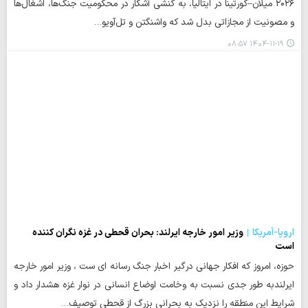
۲۰۲۶ میلان–کورتینا در ایتالیا، به کنشی آشکار در محکومیت جنگ‌ها، اشغال‌ها
و مصونیت از مجازاتی بدل شد که واشنگتن و تل‌آویو…
۱۴۰۴-۱۱-۱۹ ۰۸:۵۷
اروپا-آمریکا
وزیر امور خارجه ایرلند: بحران قحطی در غزه نگران کننده
است
حوزه، امروز که افکار جهانی درگیر اخبار جنگ رسانه ای ست ، وزیر امور خارجه
ایرلندبه طور جدی نسبت به وخامت اوضاع انسانی در نوار غزه هشدار داد و
شرایط این منطقه را نزدیک به بحرانی بزرگ از قحطی توصیف…