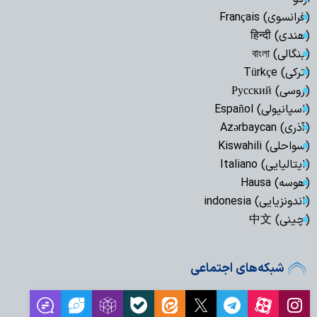
(فرانسوی) Français
(هندی) हिन्दी
(بنگالی) বাংলা
(ترکی) Türkçe
(روسی) Русский
(اسپانیولی) Español
(آذری) Azərbaycan
(سواحلی) Kiswahili
(ایتالیایی) Italiano
(هوسه) Hausa
(اندونزیایی) indonesia
(چینی) 中文
شبکه‌های اجتماعی