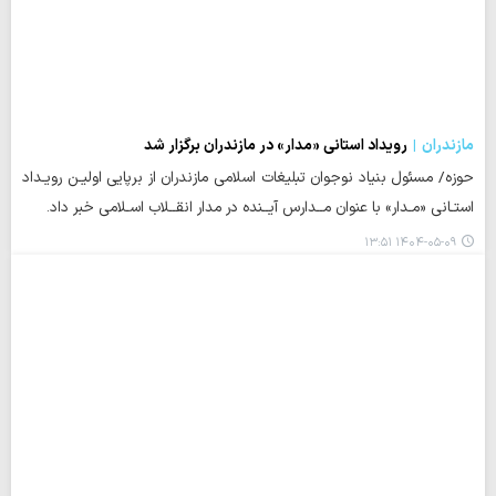
مازندران
رویداد استانی «مدار» در مازندران برگزار شد
حوزه/ مسئول بنیاد نوجوان تبلیغات اسلامی مازندران از برپایی اولیـن رویـداد
استـانی «مـدار» با عنوان مــدارس آیــنده در مدار انقــلاب اسـلامی خبر داد.
۱۴۰۴-۰۵-۰۹ ۱۳:۵۱