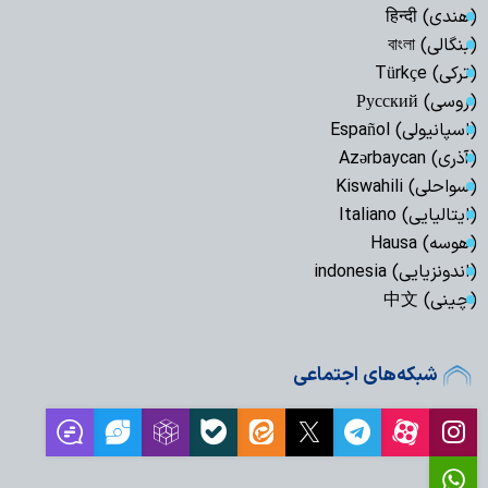
(هندی) हिन्दी
(بنگالی) বাংলা
(ترکی) Türkçe
(روسی) Русский
(اسپانیولی) Español
(آذری) Azərbaycan
(سواحلی) Kiswahili
(ایتالیایی) Italiano
(هوسه) Hausa
(اندونزیایی) indonesia
(چینی) 中文
شبکه‌های اجتماعی