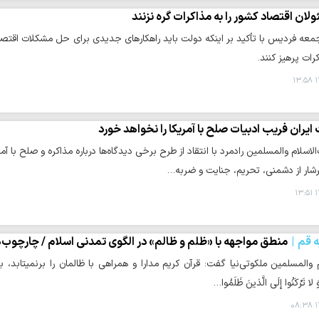
لان اقتصاد کشور را به مذاکرات گره نزنند
معه فردیس با تأکید بر اینکه دولت باید راهکارهای جدیدی برای حل مشکلات اقتصاد
رات پرهیز کنند.
۱
ایران فریب ادبیات صلح با آمریکا را نخواهد خورد
اسلام والمسلمین رادمرد با انتقاد از طرح برخی دیدگاه‌ها درباره مذاکره و صلح با
رشار از دشمنی، تحریم، جنایت و ضربه…
۱
ه قم
منطق مواجهه با «ظلم و ظالم» در الگوی تمدنی اسلام / چارچوب‌
والمسلمین ملکوتی‌نیا گفت: قرآن کریم مدارا و همراهی با ظالمان را برنمی‏تابد، 
 تَرْکَنُوا إِلَی الَّذینَ ظَلَمُوا…
۱