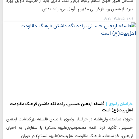
مسائل امروز جهان اسلام ارتباط برقرار کند، ناگزیر باید از ظرفیت تأویل بهره
ببرد. از همین رو، بازخوانی مفهوم تأویل می‌تواند نقش…
۱۴۰۵-۰۵-۱۱ ۰۹:۲۰
خراسان رضوی
فلسفه اربعین حسینی، زنده نگه داشتن فرهنگ مقاومت
اهل‌بیت(ع) است
حوزه/ نماینده ولی‌فقیه در خراسان رضوی با تبیین فلسفه بزرگداشت اربعین
حسینی، تأکید کرد: ائمه معصومین(علیهم‌السلام) با سفارش به احیای
اربعین، خواسته‌اند فرهنگ مقاومت اهل‌بیت(علیهم‌السلام) در دوران…