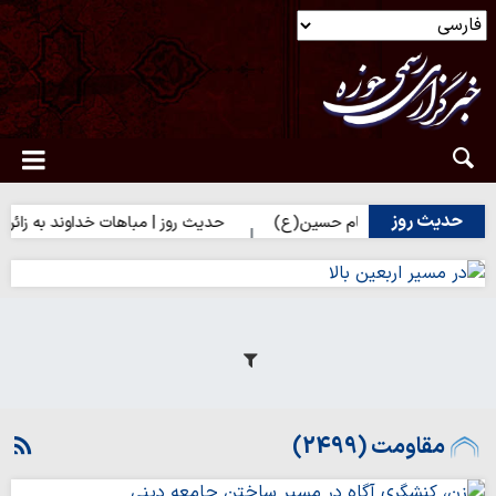
حدیث روز
ی زائران امام حسین(ع)
حدیث روز | مباهات خداوند به زائر امام حسی
مقاومت (2499)