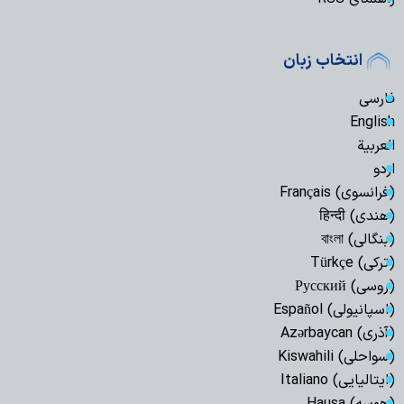
انتخاب زبان
فارسی
English
العربیة
اردو
(فرانسوی) Français
(هندی) हिन्दी
(بنگالی) বাংলা
(ترکی) Türkçe
(روسی) Русский
(اسپانیولی) Español
(آذری) Azərbaycan
(سواحلی) Kiswahili
(ایتالیایی) Italiano
(هوسه) Hausa