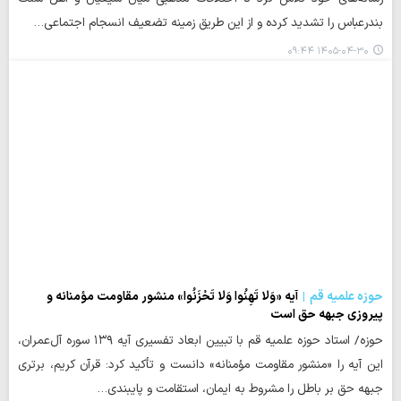
بندرعباس را تشدید کرده و از این طریق زمینه تضعیف انسجام اجتماعی…
۱۴۰۵-۰۴-۳۰ ۰۹:۴۴
حوزه علمیه قم
آیه «وَلا تَهِنُوا وَلا تَحْزَنُوا» منشور مقاومت مؤمنانه و
پیروزی جبهه حق است
حوزه/ استاد حوزه علمیه قم با تبیین ابعاد تفسیری آیه ۱۳۹ سوره آل‌عمران،
این آیه را «منشور مقاومت مؤمنانه» دانست و تأکید کرد: قرآن کریم، برتری
جبهه حق بر باطل را مشروط به ایمان، استقامت و پایبندی…