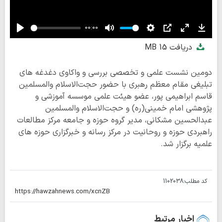
00:00
Play
Mute
Settings
PIP
Enter
Down
دریافت
15 MB
fullscreen
دومین نشست علمی و تخصصی بررسی و واکاوی دغدغه های
تبلیغی مقام معظم رهبری با حضور حجت‌الاسلام والمسلمین
قاسم ابراهیمی پور، عضو هیئت علمی موسسه آموزشی و
پژوهشی امام خمینی(ره) و حجت‌الاسلام والمسلمین
عبدالحسین مشکانی، مدیر گروه حوزه و جامعه مرکز مطالعات
راهبردی حوزه و روحانیت در مرکز رسانه و خبرگزاری حوزه های
علمیه برگزار شد.
کد مطلب:
1102038
اخبار مرتبط