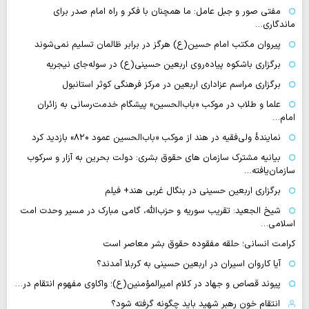
مفتی صور و جبل عامل: ما همچنان با فکر و راه امام صدر برای
ماندگاری…
پیروان مکتب امام حسین(ع) هرگز در برابر ظالمان تسلیم نمی‌شوند
برگزاری باشکوه پیاده‌روی اربعین حسینی(ع) در سوله‌جای نیجریه
برگزاری مراسم عزاداری اربعین در مرکز فرهنگی کوثر استانبول
علما و طلاب در موکب «باب‌الحسین» پیشگام خدمت‌رسانی به زائران
امام…
نمایندهٔ ولی‌فقیه در هند از موکب «باب‌الحسین عمود ۸۲۰» بازدید کرد
بیانیه مشترک سازمان های حقوق بشری: دولت بحرین به آزار و سرکوب
سازمان‌یافته…
برگزاری اربعین حسینی در بنگال غربی هند+ فیلم
شیخ الجعید: تقریب سوریه و حزب‌الله، گامی مبارک در مسیر وحدت امت
اسلامی…
کرامت انسانی؛ حلقه مفقوده حقوق بشر معاصر است
آیا کاروان اسیران در اربعین حسینی به کربلا آمدند؟
پیوند قصاص و جهاد در کلام امیرالمؤمنین(ع)؛ واکاوی مفهوم انتقام در…
انتقام خون رهبر شهید باید چگونه گرفته شود؟