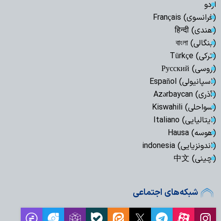
اردو
(فرانسوی) Français
(هندی) हिन्दी
(بنگالی) বাংলা
(ترکی) Türkçe
(روسی) Русский
(اسپانیولی) Español
(آذری) Azərbaycan
(سواحلی) Kiswahili
(ایتالیایی) Italiano
(هوسه) Hausa
(اندونزیایی) indonesia
(چینی) 中文
شبکه‌های اجتماعی