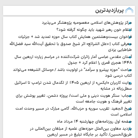
پربازدیدترین
مرکز پژوهش‌های اسلامی معصومیه پژوهشگر می‌پذیرد
انتقام خون رهبر شهید باید چگونه گرفته شود؟
فراخوان بیست‌وهشتمین همایش کتاب سال حوزه تمدید شد + جزئیات
معرفی کتاب | «علل الشرائع» اثر شیخ صدوق با تحقیق آیت‌الله سید فضل‌الله
طباطبایی یزدی
آستان مقدس عباسی آمار زائران شرکت‌کننده در مراسم زیارت اربعین سال
۱۴۴۸ هجری قمری را اعلام کرد + جدول
مباحث "حوزه پیشرو و سرآمد" در اولویت باشد / «وسائل الشیعه» می‌تواند
کتاب درسی شود
روایت‌ کاربران «ایکس» از اربعین ۱۴۰۵؛ از لگدمال شدن ترامپ تا اسرائیل
سطل‌زباله‌ در مشایه
حجاب؛ سنگر هویت دینی و ملی است/ پروژه دشمن، تغییر پوشش برای
تغییر فرهنگ و هویت جامعه است
شیخ الجعید: تقریب سوریه و حزب‌الله، گامی مبارک در مسیر وحدت امت
اسلامی است
صفحه اول روزنامه‌های چهارشنبه ۱۴ مرداد ماه
بازدید معاون بین‌الملل حوزه‌های علمیه از مبلغان بین‌المللی در
طریق‌الحسین/ تأکید بر جایگاه تبلیغ در مسیر اربعین