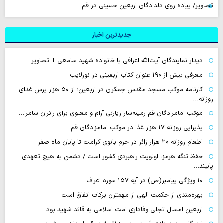
تصاویر/ پیاده روی دلدادگان اربعین حسینی در قم
جدیدترین اخبار
دیدار نمایندگان آیت‌الله اعرافی با خانواده شهید سامعی + تصاویر
معرفی بیش از ۱۹۰ عنوان کتاب اربعینی در نورلایب
کارنامه موکب مسجد مقدس جمکران در اربعین؛ از ۵۰ هزار پرس غذای
روزانه…
موکب امامزادگان قم زمینه‌ساز زیارتی آرام و معنوی برای زائران سامرا…
پذیرایی روزانه ۱۷ هزار غذا در موکب امامزادگان قم
اطعام روزانه ۲۰ هزار زائر در حرم بانوی کرامت تا پایان ماه صفر
حفظ تنگه هرمز، اولویت راهبردی کشور است / دشمن به هیچ تعهدی
پایبند…
۱۰ ویژگی پیامبر(ص) در آیه ۱۵۷ سوره اعراف
بهره‌مندی از حکمت الهی از مهمترن برکات انفاق است
اربعین امسال تجلی وفاداری امت اسلامی به قائد شهید بود