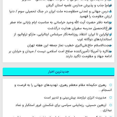
فیلم| جذب و پذیرش مدارس علمیه استان گیلان
۸ درس جهانی و تمدنی «مقاومت» ملت ایران در جنگ تحمیلی سوم / دنیا
ارزش مقاومت را فهمید
برنامه دفتر حضرت آیت الله وحید خراسانی به مناسبت ایام پایانی ماه صفر
فارغ‌التحصیل مدرسه سفیران هدایت درگذشت
از اوکراین تا ایران؛ انتقاد روزنامه‌نگار سرشناس ایتالیایی، مارکو تراوالیو، از
استانداردهای دوگانه غرب
حجت‌الاسلام حاج‌علی‌اکبری خطیب نماز جمعه این هفته تهران
مذاکره با آمریکا تأمین‌کننده صلاح امت اسلامی نیست / میدان و خیابان بر
ادامه جهاد و مقاومت تأکید دارند
جدیدترین اخبار
رهبری حکیمانه مقام معظم رهبری، تهدیدهای جهانی را به فرصت و
انسجام…
مدیریت انرژی نیازمند پیش‌بینی و تدبیر است
اربعین حسینی، رزمایشی سیاسی برای شکستن غرور استکبار و نماد
بیداری…