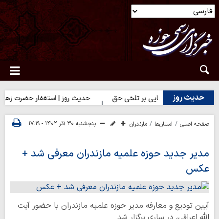
حدیث روز
دیث روز | شکیبایی بر تلخی حق
حدیث روز | استغفار حضرت زهرا(س) بر
پنجشنبه ۳۰ آذر ۱۴۰۲ - ۱۷:۱۹
صفحه اصلی
استان‌ها
مازندران
مدیر جدید حوزه علمیه مازندران معرفی شد +
عکس
آیین تودیع و معارفه مدیر حوزه علمیه مازندران با حضور آیت
الله اعرافی، در ساری برگزار شد