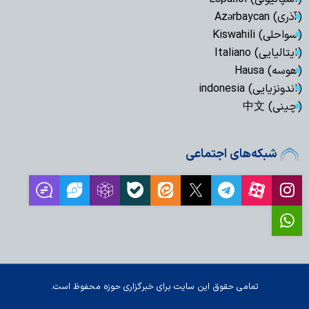
(آذری) Azərbaycan
(سواحلی) Kiswahili
(ایتالیایی) Italiano
(هوسه) Hausa
(اندونزیایی) indonesia
(چینی) 中文
شبکه‌های اجتماعی
تمامی حقوق این سایت برای خبرگزاری حوزه محفوظ است.