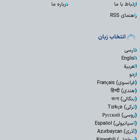
ارتباط با ما
درباره ما
راهنمای RSS
انتخاب زبان
فارسی
English
العربیة
اردو
(فرانسوی) Français
(هندی) हिन्दी
(بنگالی) বাংলা
(ترکی) Türkçe
(روسی) Русский
(اسپانیولی) Español
(آذری) Azərbaycan
(سواحلی) Kiswahili