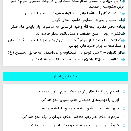
۸ درس جهانی و تمدنی «مقاومت» ملت ایران در جنگ تحمیلی سوم / دنیا
ارزش مقاومت را فهمید
دیدار نمایندگان آیت‌الله اعرافی با خانواده شهید سامعی + تصاویر
فیلم| جذب و پذیرش مدارس علمیه استان گیلان
برنامه دفتر حضرت آیت الله وحید خراسانی به مناسبت ایام پایانی ماه صفر
خبرنگاران راویان امین حقیقت و دیده‌بانان بیدار جامعه‌اند
بزرگداشت امام شهید از سوی آیت‌الله اراکی / رهبر شهید انقلاب؛ الگوی ایمان
و استقامت در برابر قدرت‌های جهانی
اعزام کاروان ۲۰۰ نفره نوجوانان کهگیلویه و بویراحمدی به طریق الحسین (ع)
حجت‌الاسلام حاج‌علی‌اکبری خطیب نماز جمعه این هفته تهران
جدیدترین اخبار
اطعام روزانه ۱۰ هزار زائر در موکب حرم بانوی کرامت
ایران با تهدیدهای دشمنان عقب‌نشینی نخواهد کرد
جبهه مقاومت با قدرت به مسیر خود ادامه می‌دهد
مردم تا اعلام نظر رهبر معظم انقلاب میدان را ترک نخواهند کرد
خبرنگاران راویان امین حقیقت و دیده‌بانان بیدار جامعه‌اند