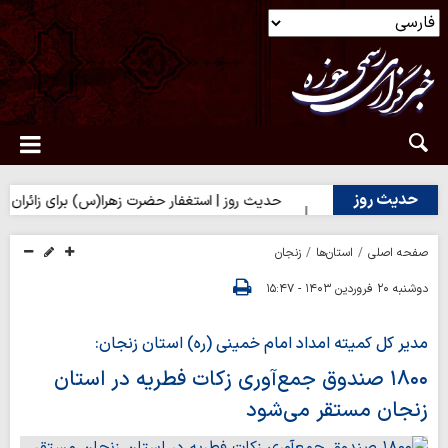
حدیث روز
 بر تلخی حق
حدیث روز | استغفار حضرت زهرا(س) برای زائران امام حس
صفحه اصلی
استان‌ها
زنجان
دوشنبه ۲۰ فروردین ۱۴۰۳ - ۱۵:۴۷
مدیر کل کمیته امداد امام خمینی (ره) استان زنجان:
۱۸۰۰ صندوق جمع‌آوری زکات فطریه در استان
زنجان مستقر می‌شود