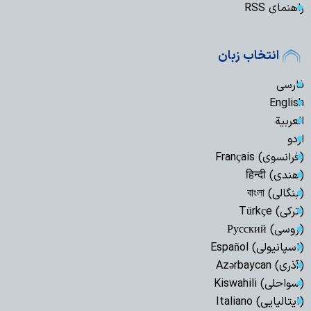
راهنمای RSS
انتخاب زبان
فارسی
English
العربیة
اردو
(فرانسوی) Français
(هندی) हिन्दी
(بنگالی) বাংলা
(ترکی) Türkçe
(روسی) Русский
(اسپانیولی) Español
(آذری) Azərbaycan
(سواحلی) Kiswahili
(ایتالیایی) Italiano