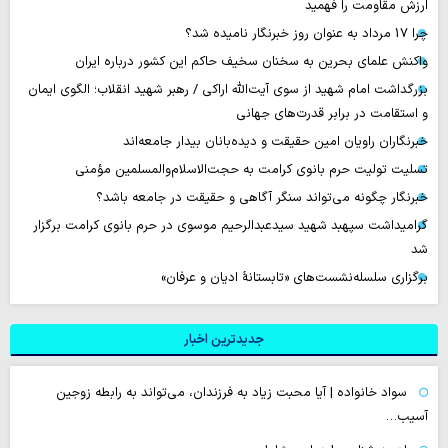
ارزش مقاومت را فهمید
چرا 17 مرداد به عنوان روز خبرنگار نامیده شد؟
واکنش علمای بحرین به سخنان سخیف حاکم این کشور درباره ایران
بزرگداشت امام شهید از سوی آیت‌الله اراکی / رهبر شهید انقلاب؛ الگوی ایمان
و استقامت در برابر قدرت‌های جهانی
خبرنگاران راویان امین حقیقت و دیده‌بانان بیدار جامعه‌اند
تسلیت تولیت حرم بانوی کرامت به حجت‌الاسلام‌والمسلمین مؤمنی
خبرنگار چگونه می‌تواند سنگر آگاهی و حقیقت در جامعه باشد؟
گرامیداشت سپهبد شهید سیدعبدالرحیم موسوی در حرم بانوی کرامت برگزار
شد
برگزاری سلسله‌نشست‌های «تابستانهٔ ادیان و عرفان»
جدیدترین اخبار
سواد خانواده | آیا محبت زیاد به فرزندان، می‌تواند به رابطه زوجین
آسیب…