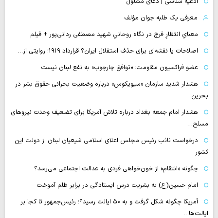
ادعیه شناسی | دعای مشلول
معرفی یک طلبه جوان مؤلف
معنایِ انتظارِ فرج در نگاه روحانیِ شهید مصطفی ردانی‌پور + فیلم
اصلاحات یا نقشه‌ای برای حذف استقلال ایران؟ قرارداد ۱۹۱۹؛ روایتی از…
عضو فراکسیون مقاومت: «توافق چارچوب» به نفع لبنان نیست
هشدار شدید سازمان «سیویکوس» درباره وضعیت بحرانی حقوق بشر در
بحرین
هشدار امام جمعه بغداد درباره تلاش آمریکا برای تضعیف وحدت نیروهای
مسلح…
درخواست نائب رئیس مجلس اعلای اسلامی شیعیان لبنان از دولت این
کشور
چگونه «انتقام» از خون‌خواهی فردی به عدالت اجتماعی می‌رسد؟
امام حسین(ع) به بشریت درس ایستادگی در برابر ظلم آموخت
آمریکا چگونه شکل گرفت و به ۵۰ ایالت رسید؟؛ رئیس‌جمهور تا کجا بر
ایالت‌ها…