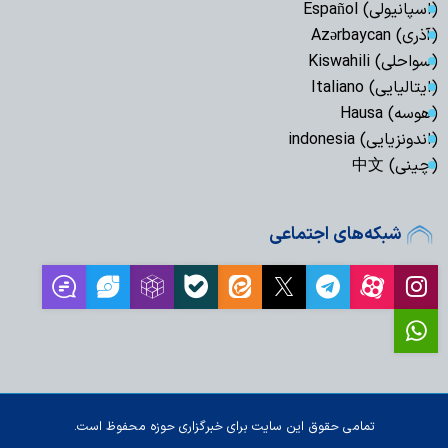
(اسپانیولی) Español
(آذری) Azərbaycan
(سواحلی) Kiswahili
(ایتالیایی) Italiano
(هوسه) Hausa
(اندونزیایی) indonesia
(چینی) 中文
شبکه‌های اجتماعی
تمامی حقوق این سایت برای خبرگزاری حوزه محفوظ است.