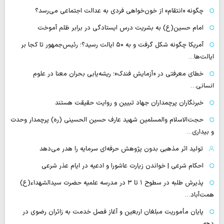
چگونه «انتقام» از خون‌خواهی فردی به عدالت اجتماعی می‌رسد؟
امام حسین(ع) به بشریت درس ایستادگی در برابر ظلم آموخت
آمریکا چگونه شکل گرفت و به ۵۰ ایالت رسید؟؛ رئیس‌جمهور تا کجا بر
ایالت‌ها…
خطای معرفتی در «آزمایش فندک»؛ ریشه‌یابی بحران معنا در علوم
انسانی…
خبرنگاران پرچمداران جهاد تبیین و روایت حقیقت هستند
حجت‌الاسلام والمسلمین شهید عارف حسین الحسینی (ره) پرچمدار وحدت
و بیداری…
تولید اثر مذهبی بدون پژوهش حرفه‌ای سرمایه را هدر می‌دهد
احکام شرعی | خواندن زیارت عاشورا و ادعیه در ایام عذر شرعی
پذیرش طلبه در سطوح ۱ تا ۳ در مدرسه علمیه حضرت سیدالشهداء(ع)
همت‌آباد…
پایان مأموریت مبلغان اربعین و آغاز فصل خدمت به زائران رضوی در
دهه…