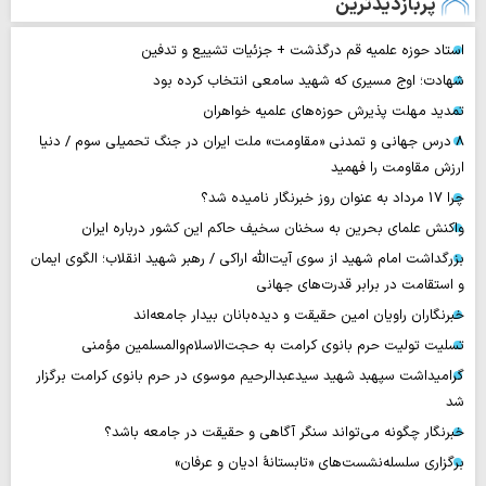
پربازدیدترین
استاد حوزه علمیه قم درگذشت + جزئیات تشییع و تدفین
شهادت؛ اوج مسیری که شهید سامعی انتخاب کرده بود
تمدید مهلت پذیرش حوزه‌های علمیه خواهران
۸ درس جهانی و تمدنی «مقاومت» ملت ایران در جنگ تحمیلی سوم / دنیا
ارزش مقاومت را فهمید
چرا 17 مرداد به عنوان روز خبرنگار نامیده شد؟
واکنش علمای بحرین به سخنان سخیف حاکم این کشور درباره ایران
بزرگداشت امام شهید از سوی آیت‌الله اراکی / رهبر شهید انقلاب؛ الگوی ایمان
و استقامت در برابر قدرت‌های جهانی
خبرنگاران راویان امین حقیقت و دیده‌بانان بیدار جامعه‌اند
تسلیت تولیت حرم بانوی کرامت به حجت‌الاسلام‌والمسلمین مؤمنی
گرامیداشت سپهبد شهید سیدعبدالرحیم موسوی در حرم بانوی کرامت برگزار
شد
خبرنگار چگونه می‌تواند سنگر آگاهی و حقیقت در جامعه باشد؟
برگزاری سلسله‌نشست‌های «تابستانهٔ ادیان و عرفان»