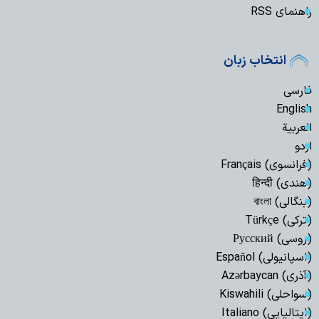
راهنمای RSS
انتخاب زبان
فارسی
English
العربیة
اردو
(فرانسوی) Français
(هندی) हिन्दी
(بنگالی) বাংলা
(ترکی) Türkçe
(روسی) Русский
(اسپانیولی) Español
(آذری) Azərbaycan
(سواحلی) Kiswahili
(ایتالیایی) Italiano