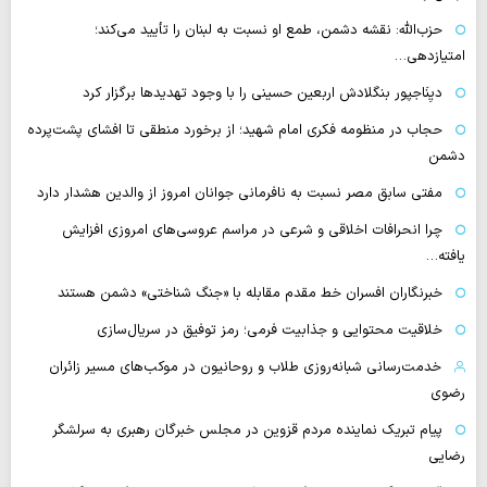
حزب‌الله: نقشه دشمن، طمع‌ او نسبت به لبنان را تأیید می‌کند؛
امتیازدهی…
دیِنَاجپور بنگلادش اربعین حسینی را با وجود تهدیدها برگزار کرد
حجاب در منظومه فکری امام شهید؛ از برخورد منطقی تا افشای پشت‌پرده
دشمن
مفتی سابق مصر نسبت به نافرمانی جوانان امروز از والدین هشدار دارد
چرا انحرافات اخلاقی و شرعی در مراسم عروسی‌های امروزی افزایش
یافته…
خبرنگاران افسران خط مقدم مقابله با «جنگ شناختی» دشمن هستند
خلاقیت محتوایی و جذابیت فرمی؛ رمز توفیق در سریال‌سازی
خدمت‌رسانی شبانه‌روزی طلاب و روحانیون در موکب‌های مسیر زائران
رضوی
پیام تبریک نماینده مردم قزوین در مجلس خبرگان رهبری به سرلشگر
رضایی