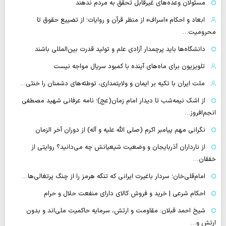
مسئولان وعده‌های غیرقابل تحقق به مردم ندهند
ابعاد و احکام «اسراف» از منظر قرآن و روایات؛ از تضییع حقوق تا
محرومیت…
دانشگاه‌ها باید پرچمدار آزادی علم و تولید قدرت بین‌المللی باشند
تلویزیون برای ماه‌های آینده با کمبود سریال مواجه نیست
ملت ایران با تکیه بر ایمان و ولایتمداری، توطئه‌های دشمنان را خنثی…
از اشک نیمه‌شب تا دیدار امام زمان(عج)؛ نامه عرفانی شهید مصطفی
انجم‌افروز…
نگرانی مهم پیامبر اکرم (صلی الله علیه و آله) از دوران آخر الزمان
از نارداران آذربایجان و وضعیت شیعیانش چه می‌دانید؟ روایتی از
خفقان…
امام‌قلی‌خان؛ سردار باغیرت ایرانی که تنگه هرمز را از چنگ پرتغالی‌ها…
احکام شرعی | خرید و فروش کالای دارای منفعت حلال و حرام
شیخ احمد قبلان: مقاومت و ارتش، سرمایه حاکمیت ملی‌اند و بدون
ارتش و…