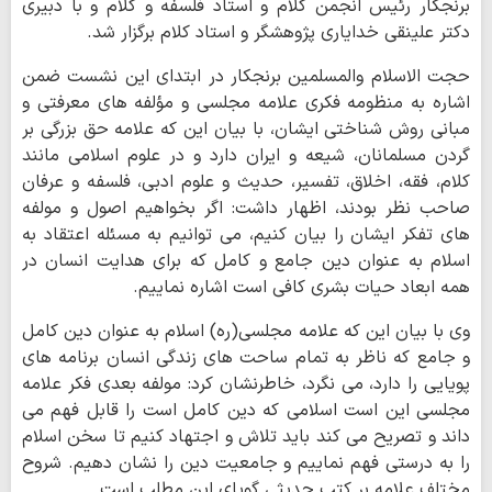
برنجکار رئیس انجمن کلام و استاد فلسفه و کلام و با دبیری
دکتر علینقی خدایاری پژوهشگر و استاد کلام برگزار شد.
حجت الاسلام والمسلمین برنجکار در ابتدای این نشست ضمن
اشاره به منظومه فکری علامه مجلسی و مؤلفه های معرفتی و
مبانی روش شناختی ایشان، با بیان این که علامه حق بزرگی بر
گردن مسلمانان، شیعه و ایران دارد و در علوم اسلامی مانند
کلام، فقه، اخلاق، تفسیر، حدیث و علوم ادبی، فلسفه و عرفان
صاحب نظر بودند، اظهار داشت: اگر بخواهیم اصول و مولفه
های تفکر ایشان را بیان کنیم، می توانیم به مسئله اعتقاد به
اسلام به عنوان دین جامع و کامل که برای هدایت انسان در
همه ابعاد حیات بشری کافی است اشاره نماییم.
وی با بیان این که علامه مجلسی(ره) اسلام به عنوان دین کامل
و جامع که ناظر به تمام ساحت های زندگی انسان برنامه های
پویایی را دارد، می نگرد، خاطرنشان کرد: مولفه بعدی فکر علامه
مجلسی این است اسلامی که دین کامل است را قابل فهم می
داند و تصریح می کند باید تلاش و اجتهاد کنیم تا سخن اسلام
را به درستی فهم نماییم و جامعیت دین را نشان دهیم. شروح
مختلف علامه بر کتب حدیثی گویای این مطلب است.