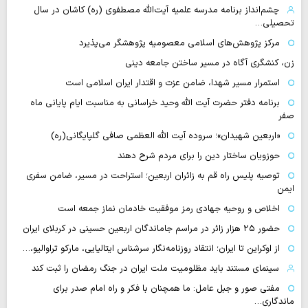
چشم‌انداز برنامه مدرسه علمیه آیت‌الله مصطفوی (ره) کاشان در سال
تحصیلی…
مرکز پژوهش‌های اسلامی معصومیه پژوهشگر می‌پذیرد
زن، کنشگری آگاه در مسیر ساختن جامعه دینی
استمرار مسیر شهدا، ضامن عزت و اقتدار ایران اسلامی است
برنامه دفتر حضرت آیت الله وحید خراسانی به مناسبت ایام پایانی ماه
صفر
«اربعین شهیدان»؛ سروده آیت الله العظمی صافی گلپایگانی(ره)
حوزویان ساختار دین را برای مردم شرح دهند
توصیه پلیس راه قم به زائران اربعین؛ استراحت در مسیر، ضامن سفری
ایمن
اخلاص و روحیه جهادی رمز موفقیت خادمان نماز جمعه است
حضور ۲۵ هزار زائر در مراسم جاماندگان اربعین حسینی در کربلای ایران
از اوکراین تا ایران؛ انتقاد روزنامه‌نگار سرشناس ایتالیایی، مارکو تراوالیو،…
سینمای مستند باید مظلومیت ملت ایران در جنگ رمضان را ثبت کند
مفتی صور و جبل عامل: ما همچنان با فکر و راه امام صدر برای
ماندگاری…