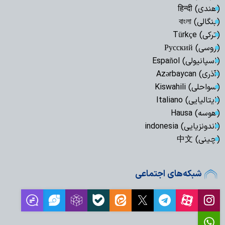
(هندی) हिन्दी
(بنگالی) বাংলা
(ترکی) Türkçe
(روسی) Русский
(اسپانیولی) Español
(آذری) Azərbaycan
(سواحلی) Kiswahili
(ایتالیایی) Italiano
(هوسه) Hausa
(اندونزیایی) indonesia
(چینی) 中文
شبکه‌های اجتماعی