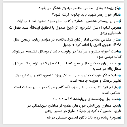
مرکز پژوهش‌های اسلامی معصومیه پژوهشگر می‌پذیرد
انتقام خون رهبر شهید باید چگونه گرفته شود؟
فراخوان بیست‌وهشتمین همایش کتاب سال حوزه تمدید شد + جزئیات
معرفی کتاب | «علل الشرائع» اثر شیخ صدوق با تحقیق آیت‌الله سید فضل‌الله
طباطبایی یزدی
آستان مقدس عباسی آمار زائران شرکت‌کننده در مراسم زیارت اربعین سال
۱۴۴۸ هجری قمری را اعلام کرد + جدول
مباحث "حوزه پیشرو و سرآمد" در اولویت باشد / «وسائل الشیعه» می‌تواند
کتاب درسی شود
روایت‌ کاربران «ایکس» از اربعین ۱۴۰۵؛ از لگدمال شدن ترامپ تا اسرائیل
سطل‌زباله‌ در مشایه
حجاب؛ سنگر هویت دینی و ملی است/ پروژه دشمن، تغییر پوشش برای
تغییر فرهنگ و هویت جامعه است
شیخ الجعید: تقریب سوریه و حزب‌الله، گامی مبارک در مسیر وحدت امت
اسلامی است
صفحه اول روزنامه‌های چهارشنبه ۱۴ مرداد ماه
بازدید معاون بین‌الملل حوزه‌های علمیه از مبلغان بین‌المللی در
طریق‌الحسین/ تأکید بر جایگاه تبلیغ در مسیر اربعین
تصاویر/ پیاده روی دلدادگان اربعین حسینی در قم