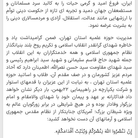
ایران، فروغ امید و گرمی حیات را به کالبد سرد مسلمانان و
مستضعفان جهان دمید و تجربه ای تازه از حکومت دینی توأم
با ارزشهایی مانند عدالت، استقلال، آزادی و مردمسالاری دینی را
به بشریت عرضه نمود.
مدیریت حوزه علمیه استان تهران، ضمن گرامیداشت یاد و
خاطره شهدای گرانقدر انقلاب اسلامی و تکریم روح بلند بنیانگذار
نظام جمهوری اسلامی و همه خدمتگزاران به این انقلاب از
جمله شهید حاج قاسم سلیمانی و شهید سید ابراهیم رئیسی و
سید شهدای مقاومت سید حسن نصرالله، اطمینان دارد که آحاد
مردم عزیز کشورمان و در صف مقدم آن، طلاب و اساتید حوزه
علمیه استان تهران ، به نیابت از این عزیزان با قدمهای استوار
و شرکت یکپارچه در راهپیمایی ٢٢بهمن، بار دیگر نشان خواهد
داد فداکارانه بر عهد و پیمان خود با شهدای والامقام و امام
بزرگوار وفادار بوده و در هیچ شرایطی در برابر زورگویان عالم به
ویژه شیطان بزرگ؛ آمریکای جنایتکار از نظام مقدس جمهوری
اسلامی و آرمانهای آن دست نخواهد کشید؛
إِنْ تَنْصُرُوا اللَّهَ یَنْصُرْکُمْ وَیُثَبِّتْ أَقْدَامَکُمْ».