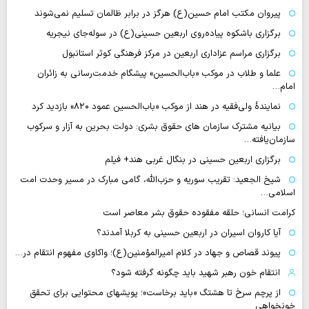
پیروان مکتب امام حسین(ع) هرگز در برابر ظالمان تسلیم نمی‌شوند
برگزاری باشکوه پیاده‌روی اربعین حسینی(ع) در سوله‌جای نیجریه
برگزاری مراسم عزاداری اربعین در مرکز فرهنگی کوثر استانبول
علما و طلاب در موکب «باب‌الحسین» پیشگام خدمت‌رسانی به زائران
امام…
نمایندهٔ ولی‌فقیه در هند از موکب «باب‌الحسین عمود ۸۲۰» بازدید کرد
بیانیه مشترک سازمان های حقوق بشری: دولت بحرین به آزار و سرکوب
سازمان‌یافته…
برگزاری اربعین حسینی در بنگال غربی هند+ فیلم
شیخ الجعید: تقریب سوریه و حزب‌الله، گامی مبارک در مسیر وحدت امت
اسلامی…
کرامت انسانی؛ حلقه مفقوده حقوق بشر معاصر است
آیا کاروان اسیران در اربعین حسینی به کربلا آمدند؟
پیوند قصاص و جهاد در کلام امیرالمؤمنین(ع)؛ واکاوی مفهوم انتقام در…
انتقام خون رهبر شهید باید چگونه گرفته شود؟
از پرچم سرخ تا هشتگ «باید برخاست»؛ پویشهای محتوایی برای تحقق
خونخواهی