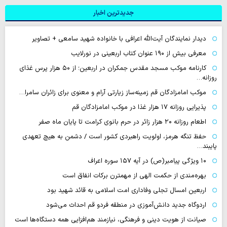
جدیدترین اخبار
دیدار نمایندگان آیت‌الله اعرافی با خانواده شهید سامعی + تصاویر
معرفی بیش از ۱۹۰ عنوان کتاب اربعینی در نورلایب
کارنامه موکب مسجد مقدس جمکران در اربعین؛ از ۵۰ هزار پرس غذای
روزانه…
موکب امامزادگان قم زمینه‌ساز زیارتی آرام و معنوی برای زائران سامرا…
پذیرایی روزانه ۱۷ هزار غذا در موکب امامزادگان قم
اطعام روزانه ۲۰ هزار زائر در حرم بانوی کرامت تا پایان ماه صفر
حفظ تنگه هرمز، اولویت راهبردی کشور است / دشمن به هیچ تعهدی
پایبند…
۱۰ ویژگی پیامبر(ص) در آیه ۱۵۷ سوره اعراف
بهره‌مندی از حکمت الهی از مهمترن برکات انفاق است
اربعین امسال تجلی وفاداری امت اسلامی به قائد شهید بود
اردوگاه جدید دانش‌آموزی در منطقه فردو قم احداث می‌شود
صیانت از هویت دینی و فرهنگی، نیازمند هم‌افزایی همه دستگاه‌ها است