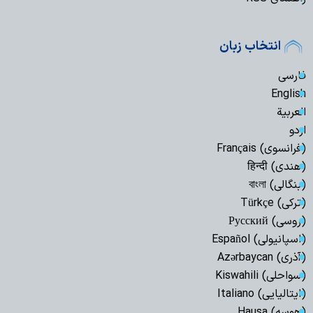
انتخاب زبان
فارسی
English
العربیة
اردو
(فرانسوی) Français
(هندی) हिन्दी
(بنگالی) বাংলা
(ترکی) Türkçe
(روسی) Русский
(اسپانیولی) Español
(آذری) Azərbaycan
(سواحلی) Kiswahili
(ایتالیایی) Italiano
(هوسه) Hausa