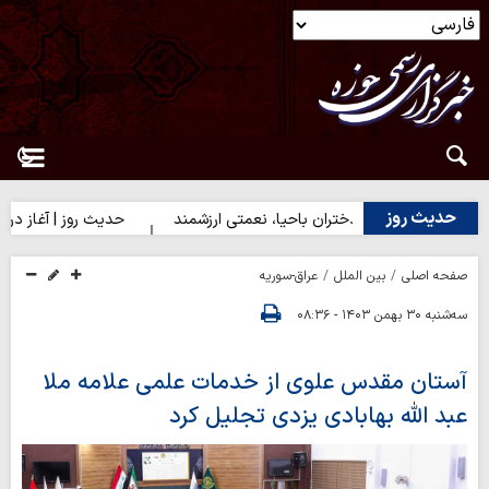
حدیث روز
حدیث روز | دختران باحیا، نعمتی ارزشمند
حدیث روز | آغاز درست کارها
صفحه اصلی
بین الملل
عراق-سوریه
سه‌شنبه ۳۰ بهمن ۱۴۰۳ - ۰۸:۳۶
آستان مقدس علوی از خدمات علمی علامه ملا
عبد الله بهابادی یزدی تجلیل کرد