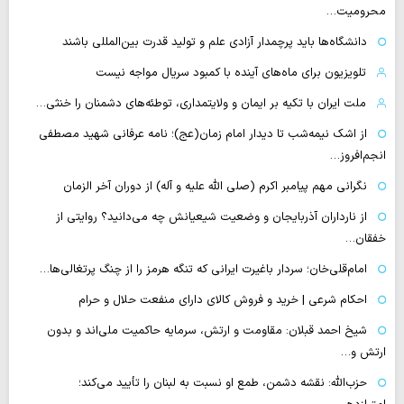
محرومیت…
دانشگاه‌ها باید پرچمدار آزادی علم و تولید قدرت بین‌المللی باشند
تلویزیون برای ماه‌های آینده با کمبود سریال مواجه نیست
ملت ایران با تکیه بر ایمان و ولایتمداری، توطئه‌های دشمنان را خنثی…
از اشک نیمه‌شب تا دیدار امام زمان(عج)؛ نامه عرفانی شهید مصطفی
انجم‌افروز…
نگرانی مهم پیامبر اکرم (صلی الله علیه و آله) از دوران آخر الزمان
از نارداران آذربایجان و وضعیت شیعیانش چه می‌دانید؟ روایتی از
خفقان…
امام‌قلی‌خان؛ سردار باغیرت ایرانی که تنگه هرمز را از چنگ پرتغالی‌ها…
احکام شرعی | خرید و فروش کالای دارای منفعت حلال و حرام
شیخ احمد قبلان: مقاومت و ارتش، سرمایه حاکمیت ملی‌اند و بدون
ارتش و…
حزب‌الله: نقشه دشمن، طمع‌ او نسبت به لبنان را تأیید می‌کند؛