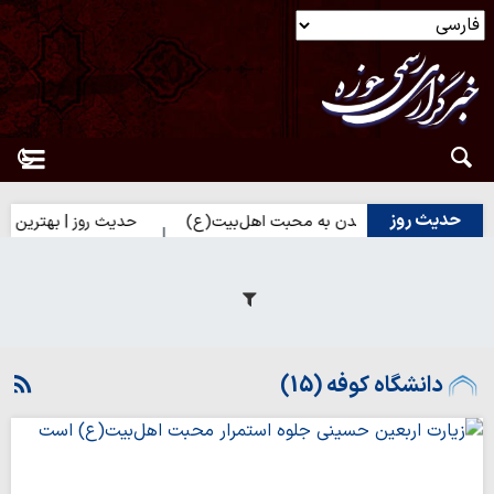
حدیث روز
ز | راه نزدیک شدن به محبت اهل‌بیت(ع)
حدیث روز | بهترین سرمایه
دانشگاه کوفه (15)