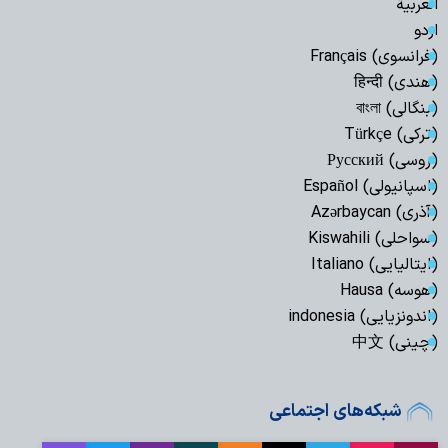
العربیة
اردو
(فرانسوی) Français
(هندی) हिन्दी
(بنگالی) বাংলা
(ترکی) Türkçe
(روسی) Русский
(اسپانیولی) Español
(آذری) Azərbaycan
(سواحلی) Kiswahili
(ایتالیایی) Italiano
(هوسه) Hausa
(اندونزیایی) indonesia
(چینی) 中文
شبکه‌های اجتماعی