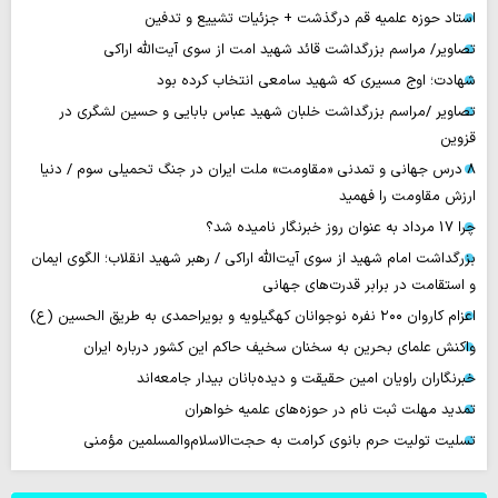
استاد حوزه علمیه قم درگذشت + جزئیات تشییع و تدفین
تصاویر/ مراسم بزرگداشت قائد شهید امت از سوی آیت‌الله اراکی
شهادت؛ اوج مسیری که شهید سامعی انتخاب کرده بود
تصاویر /مراسم بزرگداشت خلبان شهید عباس بابایی و حسین لشگری در
قزوین
۸ درس جهانی و تمدنی «مقاومت» ملت ایران در جنگ تحمیلی سوم / دنیا
ارزش مقاومت را فهمید
چرا 17 مرداد به عنوان روز خبرنگار نامیده شد؟
بزرگداشت امام شهید از سوی آیت‌الله اراکی / رهبر شهید انقلاب؛ الگوی ایمان
و استقامت در برابر قدرت‌های جهانی
اعزام کاروان ۲۰۰ نفره نوجوانان کهگیلویه و بویراحمدی به طریق الحسین (ع)
واکنش علمای بحرین به سخنان سخیف حاکم این کشور درباره ایران
خبرنگاران راویان امین حقیقت و دیده‌بانان بیدار جامعه‌اند
تمدید مهلت ثبت نام در حوزه‌های علمیه خواهران
تسلیت تولیت حرم بانوی کرامت به حجت‌الاسلام‌والمسلمین مؤمنی