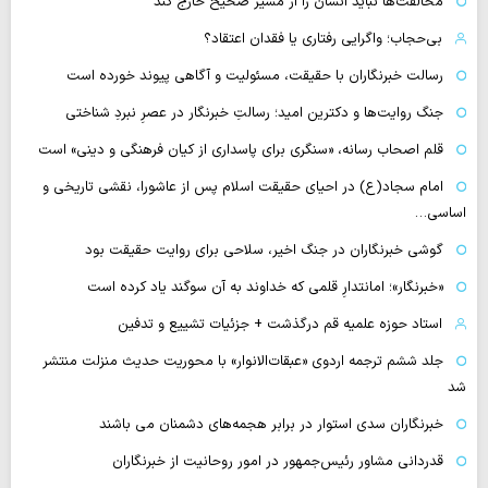
مخالفت‌ها نباید انسان را از مسیر صحیح خارج کند
بی‌حجاب؛ واگرایی رفتاری یا فقدان اعتقاد؟
رسالت خبرنگاران با حقیقت، مسئولیت و آگاهی پیوند خورده است
جنگ روایت‌ها و دکترین امید؛ رسالتِ خبرنگار در عصرِ نبردِ شناختی
قلم اصحاب رسانه، «سنگری برای پاسداری از کیان فرهنگی و دینی» است
امام سجاد(ع) در احیای حقیقت اسلام پس از عاشورا، نقشی تاریخی و
اساسی…
گوشی خبرنگاران در جنگ اخیر، سلاحی برای روایت حقیقت بود
«خبرنگار»؛ امانتدارِ قلمی که خداوند به آن سوگند یاد کرده است
استاد حوزه علمیه قم درگذشت + جزئیات تشییع و تدفین
جلد ششم ترجمه اردوی «عبقات‌الانوار» با محوریت حدیث منزلت منتشر
شد
خبرنگاران سدی استوار در برابر هجمه‌های دشمنان می باشند
قدردانی مشاور رئیس‌جمهور در امور روحانیت از خبرنگاران