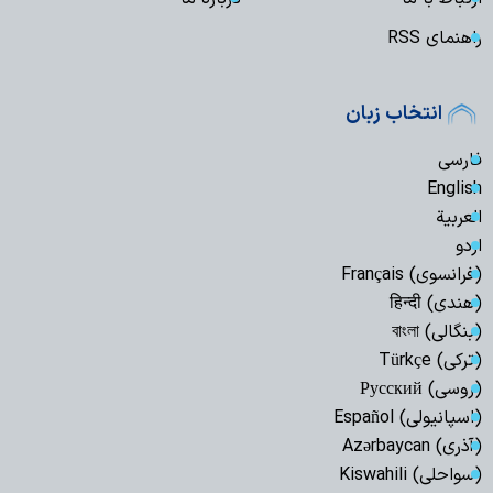
راهنمای RSS
انتخاب زبان
فارسی
English
العربیة
اردو
(فرانسوی) Français
(هندی) हिन्दी
(بنگالی) বাংলা
(ترکی) Türkçe
(روسی) Русский
(اسپانیولی) Español
(آذری) Azərbaycan
(سواحلی) Kiswahili