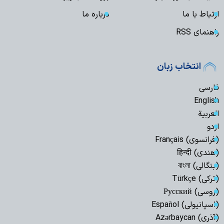
ارتباط با ما
درباره ما
راهنمای RSS
انتخاب زبان
فارسی
English
العربیة
اردو
(فرانسوی) Français
(هندی) हिन्दी
(بنگالی) বাংলা
(ترکی) Türkçe
(روسی) Русский
(اسپانیولی) Español
(آذری) Azərbaycan