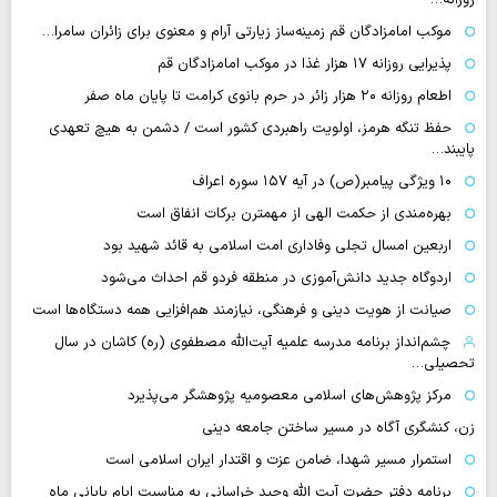
موکب امامزادگان قم زمینه‌ساز زیارتی آرام و معنوی برای زائران سامرا…
پذیرایی روزانه ۱۷ هزار غذا در موکب امامزادگان قم
اطعام روزانه ۲۰ هزار زائر در حرم بانوی کرامت تا پایان ماه صفر
حفظ تنگه هرمز، اولویت راهبردی کشور است / دشمن به هیچ تعهدی
پایبند…
۱۰ ویژگی پیامبر(ص) در آیه ۱۵۷ سوره اعراف
بهره‌مندی از حکمت الهی از مهمترن برکات انفاق است
اربعین امسال تجلی وفاداری امت اسلامی به قائد شهید بود
اردوگاه جدید دانش‌آموزی در منطقه فردو قم احداث می‌شود
صیانت از هویت دینی و فرهنگی، نیازمند هم‌افزایی همه دستگاه‌ها است
چشم‌انداز برنامه مدرسه علمیه آیت‌الله مصطفوی (ره) کاشان در سال
تحصیلی…
مرکز پژوهش‌های اسلامی معصومیه پژوهشگر می‌پذیرد
زن، کنشگری آگاه در مسیر ساختن جامعه دینی
استمرار مسیر شهدا، ضامن عزت و اقتدار ایران اسلامی است
برنامه دفتر حضرت آیت الله وحید خراسانی به مناسبت ایام پایانی ماه