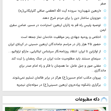
صفر
«اربعین شهیدان»؛ سروده آیت الله العظمی صافی گلپایگانی(ره)
حوزویان ساختار دین را برای مردم شرح دهند
توصیه پلیس راه قم به زائران اربعین؛ استراحت در مسیر، ضامن سفری
ایمن
اخلاص و روحیه جهادی رمز موفقیت خادمان نماز جمعه است
حضور ۲۵ هزار زائر در مراسم جاماندگان اربعین حسینی در کربلای ایران
از اوکراین تا ایران؛ انتقاد روزنامه‌نگار سرشناس ایتالیایی، مارکو تراوالیو،…
سینمای مستند باید مظلومیت ملت ایران در جنگ رمضان را ثبت کند
مفتی صور و جبل عامل: ما همچنان با فکر و راه امام صدر برای
ماندگاری…
پیروان مکتب امام حسین(ع) هرگز در برابر ظالمان تسلیم نمی‌شوند
برگزاری باشکوه پیاده‌روی اربعین حسینی(ع) در سوله‌جای نیجریه
دکه مطبوعات