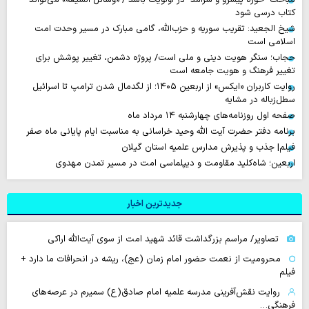
کتاب درسی شود
شیخ الجعید: تقریب سوریه و حزب‌الله، گامی مبارک در مسیر وحدت امت
اسلامی است
حجاب؛ سنگر هویت دینی و ملی است/ پروژه دشمن، تغییر پوشش برای
تغییر فرهنگ و هویت جامعه است
روایت‌ کاربران «ایکس» از اربعین ۱۴۰۵؛ از لگدمال شدن ترامپ تا اسرائیل
سطل‌زباله‌ در مشایه
صفحه اول روزنامه‌های چهارشنبه ۱۴ مرداد ماه
برنامه دفتر حضرت آیت الله وحید خراسانی به مناسبت ایام پایانی ماه صفر
فیلم| جذب و پذیرش مدارس علمیه استان گیلان
اربعین؛ شاه‌کلید مقاومت و دیپلماسی امت در مسیر تمدن مهدوی
جدیدترین اخبار
تصاویر/ مراسم بزرگداشت قائد شهید امت از سوی آیت‌الله اراکی
محرومیت از نعمت حضور امام زمان (عج)، ریشه در انحرافات ما دارد +
فیلم
روایت نقش‌آفرینی مدرسه علمیه امام صادق(ع) سمیرم در عرصه‌های
فرهنگی…