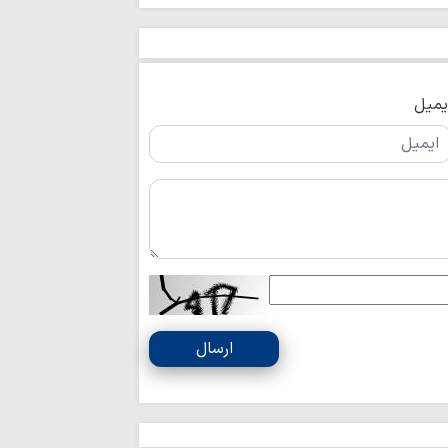
برای جامعه اسلامی 
عقب‌نشینی آمریک
نشانه تغییر محاسبا
اتحاد مقدس مولف
یمیل
انسجام ملی مهم
علیه جمهوری اسلامی
نباید با اختلاف‌ا
انسجام ملت ایران ر
قدرت منطقه‌ای ای
ایستادگی است
وحدت و انسجام م
دشمن را برهم زده ا
تصاویر/ اقامه نم
تنگه‌ هرمز و باب
ارسال
ایستادگی است
قائد شهید به دنب
تسلیم در برابر مستکب
تقویت قدرت مقاو
تحکیم قدرت داخلی ک