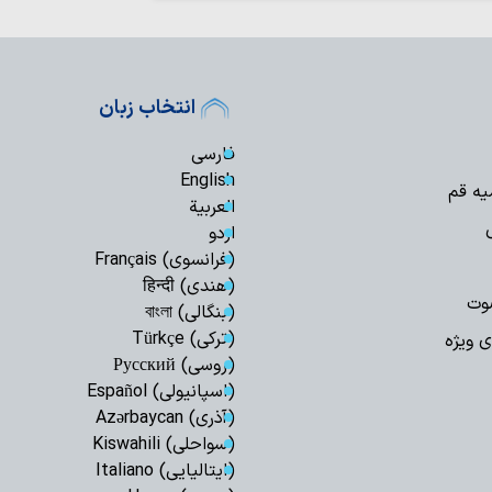
انتخاب زبان
فارسی
English
یه قم
العربیة
اردو
(فرانسوی) Français
(هندی) हिन्दी
وت
(بنگالی) বাংলা
(ترکی) Türkçe
ی ویژه
(روسی) Русский
(اسپانیولی) Español
(آذری) Azərbaycan
(سواحلی) Kiswahili
(ایتالیایی) Italiano