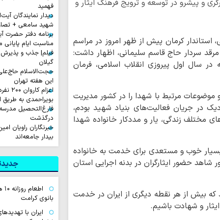
ری و پیشرو در توسعه و ترویج فرهنگ ایثار و
فهمید
دیدار نمایندگان آیت‌ال
شهید سامعی + تصاو
برنامه دفتر حضرت آی
 استاندار کرمان پیش از ظهر امروز در مراسم
مناسبت ایام پایانی م
 مرقد سردار حاج قاسم سلیمانی، اظهار داشت:
فیلم| جذب و پذیرش 
گیلان
 در سال اول پیروزی انقلاب اسلامی، فرمان
حجت‌الاسلام حاج‌علی
این هفته تهران
اعزام ک
 و موضوعات مرتبط با شهدا را در کشور مدیریت
بویراحمدی به طریق 
زدیک در جریان فعالیت‌های بنیاد شهید بودم،
فارغ‌التحصیل مدرسه
درگذشت
ی مختلف زندگی، یار و مددکار خانواده شهدا
خبرنگاران راویان امی
بیدار جامعه‌اند
 بسیار خوب و مستعدی برای خدمت به خانواده
ر شاهد حضور ایثارگران در بدنه اجرایی استان
جدیدتر
اطع
د که بیش از هر نقطه دیگری از ایران در خدمت
بانوی کرامت
ایثار و شهادت باشیم.
ایران با تهدیده