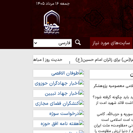
جمعه ۱۶ مرداد ۱۴۰۵
سایت‌های مورد نیاز
زائران امام حسین(ع)
حدیث روز | مباهات خداوند به زائر امام حسین(ع
ن
لامی معصومیه پژوهشگر
د باید چگونه گرفته شود؟
اشت قائد شهید امت از
وریه و حزب‌الله، گامی
ت امت اسلامی است
نی «مقاومت» ملت ایران
/ دنیا ارزش مقاومت را