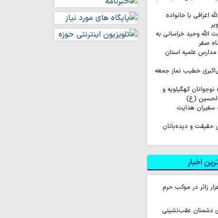
له اعرافی با خانواده
یر
ت الله وحید خراسانی به
اه صفر
مدارس علمیه استان
‌اکبری خطیب نماز جمعه
اروان ۲۰۰ نفره نوجوانان کهگیلویه و
الحسین (ع)
 سفیران هدایت
ن حقیقت و دیده‌بانان
ین اخبار
ام روزانه ۱۰ هزار زائر در موکب حرم
ای دشمنان عقب‌نشینی