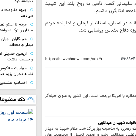
نخواهد کرد
سلیمانی گفت: تأسی به روح بلند این شهید
جبهه مقاومت با 
معه ایثارگری باشیم.
می‌دهد
یه در استان، استاندار کرمان و نماینده مردم
مردم تا اعلام نظ
وزه دفاع مقدس رونمایی شد.
میدان را ترک نخواهند
خبرنگاران راویان
بیدار جامعه‌اند
اربعین حسینی ام
1238834
و حسینی داشت
مهاجرت معکوس ا
نشانه بحران رژیم ص
اختتامیه هشتمین 
زنان عاشورایی در مش
کره با آمریکا بی‌معنا است، این کشور به عنوان حیله‌گر
ایران قوی با هم‌
دکه مطبوعا
دیپلماسی هوشمند شک
اقتدار امروز کشو
صحنه و توانمندی ن
انواده شهیدان عبداللهی
ملت ایران با تکی
ظم رهبری به مناسبت روز بزرگداشت مقام شهید به دیدار
آرمان‌های خود عقب‌ن
رتضی عبداللهی رفت و ضمن تجلیل از مجاهدت های