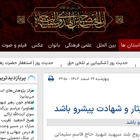
استان ها
بین الملل
علمی فرهنگی
بانوان
عکس
فیلم و صوت
روز | شکیبایی بر تلخی حق
حدیث روز | استغفار حضرت زهرا(س) برای 
پربازدیدتری
چهارشنبه ۲۲ اسفند ۱۴۰۳ - ۲۳:۵۰
مرکز پژوهش‌های اس
می‌پذیرد
انتقام خون رهبر شهی
ثار و شهادت پیشرو باشد
تصاویر/ مراسم بزرگد
سوی آیت‌الله اراکی
شیخ الجعید: تقریب س
مبارک در مسیر وحد
۸ درس جهانی و تمد
 روح بلند سپهبد شهید حاج قاسم سلیمانی
در جنگ تحمیلی سوم 