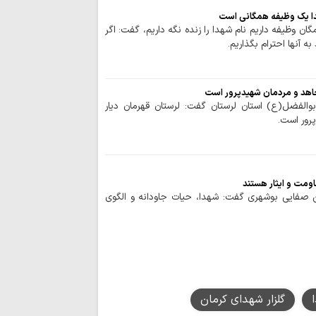
مدیریت تنگه هرم
اسلامی ایران است
هدا یک وظیفه همگانی است
گان وظیفه داریم نام شهدا را زنده نگه داریم، گفت: اگر
رهبری حکیمانه م
به آنها احترام بگذاریم.
تهدیدهای جهانی را 
مدیریت انرژی نیا
است
مجاهد و مردمان شهیدپرور است
اربعین حسینی، ر
والفضل(ع) استان لرستان گفت: لرستان قهرمان دیار
شکستن غرور استکبار 
پرور است.
ایستادگی و مقاو
عقب‌نشینی دشمن و ح
ملت ایران شایست
است
اومت و ایثار هستند
ن صفایی بوشهری گفت: شهدا، حیات جاودانه و الگوی
همبستگی ملی، حی
کشور است
آمریکا در معادله
جبهه مقاومت، شکس
ماموستا حسینی:
جنایت‌ها، در دسترسی
گلزار شهدای کرمان
نزاع‌های داخلی و