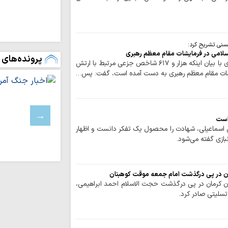
رفاه و امنیت جام
وحدت و اتحاد محقق
تداوم تجاوزات ر
لبنان
نی تشریح کرد:
پرونده‌های 
مسلمانان تگزاس 
حوزه/ یکی از پژوهشگران حوزوی با بیان اینکه هزار و ۶۱۷ شاخص جزعی مرتبط با ارتش
سخت
یشات مقام معظم رهبری به دست آمده است، گفت: پس…
بیروت، پایتخت م
عادی‌سازی روابط با 
اسرائیل خانه‌های 
باختری را با ماشین‌
 است
 اسماعیلی، شهادت را محصول یک تفکر دانست و اظهار
ملت ایران با مق
نبازی گفته می‌شود.
زانو درآمدن صهیونی
واکنش علمای بح
حاکم این کشور درباره
مان در پی درگذشت امام جمعه موقت کوهبنان
آمریکا در برابر م
تان کرمان در پی درگذشت حجت الاسلام احمد ابراهیمی،
بن‌بست شده است
تسلیتی صادر کرد.
به سوی یک جبهه 
عادی‌سازی روابط با