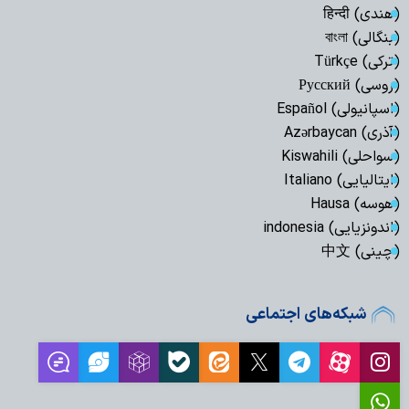
(هندی) हिन्दी
(بنگالی) বাংলা
(ترکی) Türkçe
(روسی) Русский
(اسپانیولی) Español
(آذری) Azərbaycan
(سواحلی) Kiswahili
(ایتالیایی) Italiano
(هوسه) Hausa
(اندونزیایی) indonesia
(چینی) 中文
شبکه‌های اجتماعی