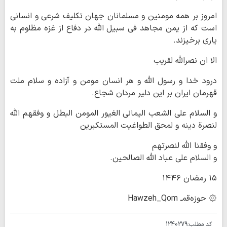
امروز بر همه مومنین و مسلمانان جهان تکلیف شرعی و انسانی
است که از یمن مجاهد فی سبیل الله در دفاع از غزه مظلوم به
یاری برخیزند.
الا ان نصرالله لقریب
درود خدا و رسول الله و هر انسان مومن و آزاده و سلام ملت
قهرمان ایران بر این دلیر مردان شجاع.
و السلام علی الشعب الیمانی الغیور المومن البطل و وفقهم الله
لنصرة دینه و لمحق الطواغیت المستکبرین
و وفقنا الله لنصرتهم
و السلام علی عباد الله الصالحین.
۱۵ رمضان ۱۴۴۶
۞ حوزه‌قمـ Hawzeh_Qom
کد مطلب:
1240279