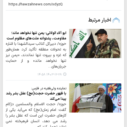
اخبار مرتبط
ابو آلاء الولائی: یمن تنها نخواهد ماند؛
مقاومت، پشتوانه ملت‌های مظلوم است
حوزه/ دبیرکل کتائب سیدالشهدا با اشاره
به تحولات منطقه تأکید کرد: همان‌طور
که غزه و بیروت تنها نماندند، «یمن نیز
تنها نخواهد ماند» و از حمایت
جریان‌های…
۱۴۰۳-۱۲-۲۸ ۱۴:۵۸
نماینده ولی‌فقیه در فارس:
با ظهور حضرت حجت(عج) عقل بشر رشد
پیدا می‌کند
حوزه/ حجت الاسلام والمسلمین دژکام
گفت: امام زمان(عج) که می‌آید یکی از
کارهای حضرت این است که عقل بشر را
رشد می دهد، انسان فرهیخته نمی
تواند تحمل کند که…