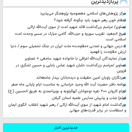
پربازدیدترین
مرکز پژوهش‌های اسلامی معصومیه پژوهشگر می‌پذیرد
انتقام خون رهبر شهید باید چگونه گرفته شود؟
تصاویر/ مراسم بزرگداشت قائد شهید امت از سوی آیت‌الله اراکی
شیخ الجعید: تقریب سوریه و حزب‌الله، گامی مبارک در مسیر وحدت امت
اسلامی است
۸ درس جهانی و تمدنی «مقاومت» ملت ایران در جنگ تحمیلی سوم / دنیا
ارزش مقاومت را فهمید
دیدار نمایندگان آیت‌الله اعرافی با خانواده شهید سامعی + تصاویر
تصاویر /مراسم بزرگداشت خلبان شهید عباس بابایی و حسین لشگری در
قزوین
خبرنگاران راویان امین حقیقت و دیده‌بانان بیدار جامعه‌اند
برنامه دفتر حضرت آیت الله وحید خراسانی به مناسبت ایام پایانی ماه صفر
اعزام کاروان ۲۰۰ نفره نوجوانان کهگیلویه و بویراحمدی به طریق الحسین (ع)
فیلم| جذب و پذیرش مدارس علمیه استان گیلان
بزرگداشت امام شهید از سوی آیت‌الله اراکی / رهبر شهید انقلاب؛ الگوی ایمان
و استقامت در برابر قدرت‌های جهانی
جدیدترین اخبار