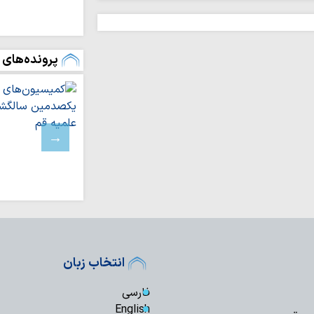
رفاه و امنیت جام
وحدت و اتحاد محقق
تداوم تجاوزات ر
پرونده‌های 
لبنان
مسلمانان تگزاس 
سخت
بیروت، پایتخت م
عادی‌سازی روابط با 
اسرائیل خانه‌های 
باختری را با ماشین‌
ملت ایران با مق
زانو درآمدن صهیونی
واکنش علمای بح
حاکم این کشور درباره
آمریکا در برابر م
بن‌بست شده است
انتخاب زبان
به سوی یک جبهه 
فارسی
عادی‌سازی روابط با
English
اجرای قانون حجاب