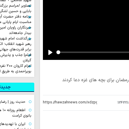
شهید سامعی + تصاو
تصاویر /مراسم بزرگ
بابایی و حسین لشگر
برنامه دفتر حضرت آی
مناسبت ایام پایانی م
خبرنگاران راویان امی
بیدار جامعه‌اند
بزرگداشت امام شهید ا
رهبر شهید انقلاب؛ ال
برابر قدرت‌های جهانی
فیلم| جذب و پذیرش 
Play
گیلان
اعزام ک
بویراحمدی به طریق 
مضان برای بچه های غزه دعا کردند
جدیدتر
حدیث روز | رضای
1242211
اطع
بانوی کرامت
ایران با تهدیده