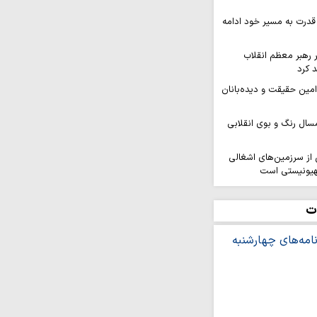
قدرت به مسیر خود ادامه
ر رهبر معظم انقلاب
 کرد
 امین حقیقت و دیده‌بانان
سال رنگ و بوی انقلابی
ز سرزمین‌های اشغالی
هیونیستی است
کنگره بین‌المللی شعر
هد برگزار…
ت
افزایی قدرت میدانی و
ل می‌گیرد
ر ثمره حضور مردم در
یروهای مسلح است
ه بر ایمان و وحدت از
شینی نمی‌کند