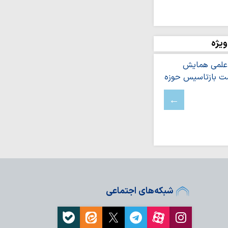
عه اسلامی در سایه
 می‌شود
ژیم صهیونیستی به جنوب
ویژه
در آستانه تحریم های
قاومت است و از
رژیم صهیونیستی امتناع…
فلسطینیان در کرانه
آلات یک شرکت…
اومت، شکست آمریکا و به
ست‌ها را خواهد…
رین به سخنان سخیف
 ایران
قاومت ملت ایران گرفتار
شبکه‌های اجتماعی
مغربی واحد علیه
 رژیم صهیونیستی حرکت…
، نیازمند اقدام عملی