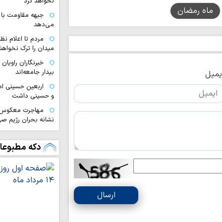
نخواهد کرد
ماه رمضان
جبهه مقاومت با 
می‌دهد
مردم تا اعلام نظ
میدان را ترک نخواهند
خبرنگاران راویان
بیدار جامعه‌اند
یمیل
اربعین حسینی ام
و حسینی داشت
مهاجرت معکوس ا
نشانه بحران رژیم ص
اختتامیه هشتمین 
زنان عاشورایی در مش
دکه مطبوعا
ایران قوی با هم‌
دیپلماسی هوشمند شک
اقتدار امروز کشو
صحنه و توانمندی ن
ارسال
ملت ایران با تکی
آرمان‌های خود عقب‌ن