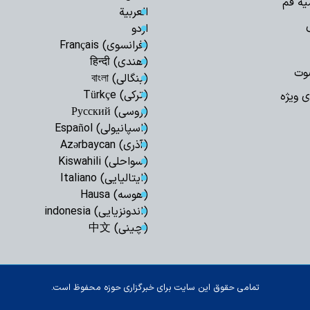
یه قم
العربیة
مسئولان است
اردو
مدیریت تنگه هرم
(فرانسوی) Français
اسلامی ایران است
(هندی) हिन्दी
رهبری حکیمانه م
وت
(بنگالی) বাংলা
تهدیدهای جهانی را 
(ترکی) Türkçe
ی ویژه
مدیریت انرژی نیا
(روسی) Русский
است
(اسپانیولی) Español
اربعین حسینی، ر
(آذری) Azərbaycan
شکستن غرور استکبار 
(سواحلی) Kiswahili
ایستادگی و مقاو
(ایتالیایی) Italiano
عقب‌نشینی دشمن و ح
(هوسه) Hausa
ملت ایران شایست
(اندونزیایی) indonesia
است
(چینی) 中文
همبستگی ملی، حی
کشور است
آمریکا در معادله
جبهه مقاومت، شکس
تمامی حقوق این سایت برای خبرگزاری حوزه محفوظ است.
ماموستا حسینی: