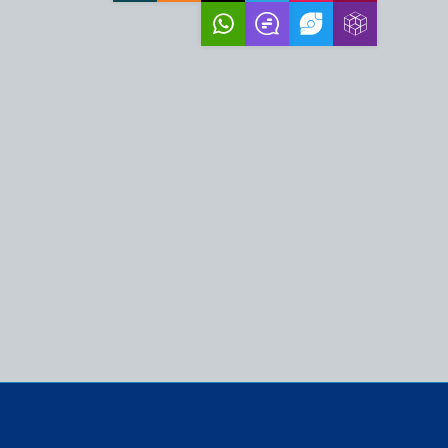
ز اهرم اقتدار جمهوری
قام معظم رهبری،
به فرصت و انسجام…
زمند پیش‌بینی و تدبیر
زمایشی سیاسی برای
و نماد بیداری…
مت ملت ایران، عامل
فظ عزت و اقتدار…
ه بهترین کیفیت زندگی
اتی‌ترین ضرورت امروز
 قدرت مقابل ملت ایران و
ت خورده است
 دشمن با وجود همه