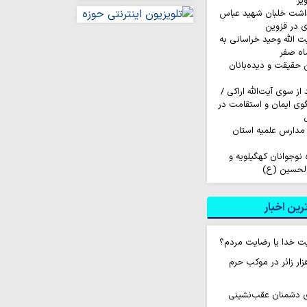
یر
داشت خلبان شهید عباس
ی در قزوین
ت الله وحید خراسانی به
اه صفر
ن حقیقت و دیده‌بانان
ز سوی آیت‌الله اراکی /
گوی ایمان و استقامت در
مدارس علمیه استان
اروان ۲۰۰ نفره نوجوانان کهگیلویه و
الحسین (ع)
ین اخبار
ت خدا یا رضایت مردم؟
ام روزانه ۱۰ هزار زائر در موکب حرم
ای دشمنان عقب‌نشینی