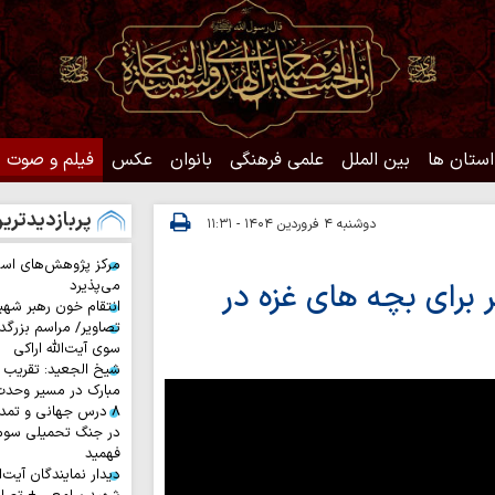
استان ها
بین الملل
علمی فرهنگی
بانوان
عکس
فیلم و صوت
پربازدیدتری
دوشنبه ۴ فروردین ۱۴۰۴ - ۱۱:۳۱
مرکز پژوهش‌های اس
 برای بچه های غزه در
می‌پذیرد
انتقام خون رهبر شهی
تصاویر/ مراسم بزرگد
سوی آیت‌الله اراکی
شیخ الجعید: تقریب س
مبارک در مسیر وحد
۸ درس جهانی و تمد
در جنگ تحمیلی سوم 
فهمید
دیدار نمایندگان آیت‌ال