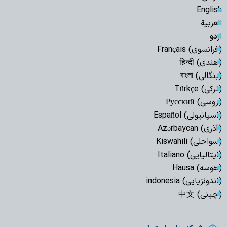
English
العربیة
اردو
(فرانسوی) Français
(هندی) हिन्दी
(بنگالی) বাংলা
(ترکی) Türkçe
(روسی) Русский
(اسپانیولی) Español
(آذری) Azərbaycan
(سواحلی) Kiswahili
(ایتالیایی) Italiano
(هوسه) Hausa
(اندونزیایی) indonesia
(چینی) 中文