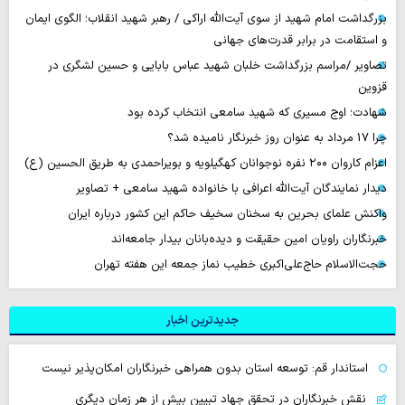
بزرگداشت امام شهید از سوی آیت‌الله اراکی / رهبر شهید انقلاب؛ الگوی ایمان
و استقامت در برابر قدرت‌های جهانی
تصاویر /مراسم بزرگداشت خلبان شهید عباس بابایی و حسین لشگری در
قزوین
شهادت؛ اوج مسیری که شهید سامعی انتخاب کرده بود
چرا 17 مرداد به عنوان روز خبرنگار نامیده شد؟
اعزام کاروان ۲۰۰ نفره نوجوانان کهگیلویه و بویراحمدی به طریق الحسین (ع)
دیدار نمایندگان آیت‌الله اعرافی با خانواده شهید سامعی + تصاویر
واکنش علمای بحرین به سخنان سخیف حاکم این کشور درباره ایران
خبرنگاران راویان امین حقیقت و دیده‌بانان بیدار جامعه‌اند
حجت‌الاسلام حاج‌علی‌اکبری خطیب نماز جمعه این هفته تهران
جدیدترین اخبار
استاندار قم: توسعه استان بدون همراهی خبرنگاران امکان‌پذیر نیست
نقش خبرنگاران در تحقق جهاد تبیین بیش از هر زمان دیگری