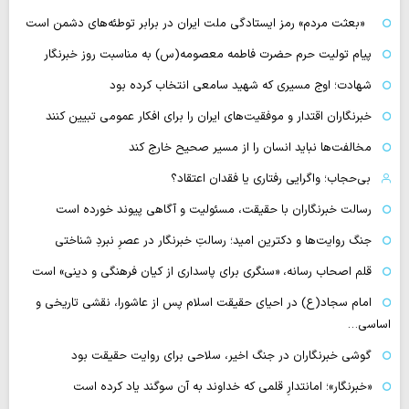
«بعثت مردم» رمز ایستادگی ملت ایران در برابر توطئه‌های دشمن است
پیام تولیت حرم حضرت فاطمه معصومه(س) به مناسبت روز خبرنگار
شهادت؛ اوج مسیری که شهید سامعی انتخاب کرده بود
خبرنگاران اقتدار و موفقیت‌های ایران را برای افکار عمومی تبیین کنند
مخالفت‌ها نباید انسان را از مسیر صحیح خارج کند
بی‌حجاب؛ واگرایی رفتاری یا فقدان اعتقاد؟
رسالت خبرنگاران با حقیقت، مسئولیت و آگاهی پیوند خورده است
جنگ روایت‌ها و دکترین امید؛ رسالتِ خبرنگار در عصرِ نبردِ شناختی
قلم اصحاب رسانه، «سنگری برای پاسداری از کیان فرهنگی و دینی» است
امام سجاد(ع) در احیای حقیقت اسلام پس از عاشورا، نقشی تاریخی و
اساسی…
گوشی خبرنگاران در جنگ اخیر، سلاحی برای روایت حقیقت بود
«خبرنگار»؛ امانتدارِ قلمی که خداوند به آن سوگند یاد کرده است