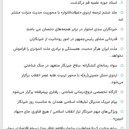
استاد حوزه علمیه قم درگذشت
جلد ششم ترجمه اردوی «عبقات‌الانوار» با محوریت حدیث منزلت منتشر
شد
خبرنگاران سدی استوار در برابر هجمه‌های دشمنان می باشند
قدردانی مشاور رئیس‌جمهور در امور روحانیت از خبرنگاران
ملت ایران هرگز محبت، همبستگی و برادری ملت اندونزی را فراموش
نخواهد…
سواد رسانه‌ایِ کنشگرانه؛ سلاح خبرنگار متعهد در جنگ شناختی
اردوی «مثل خمینی(ره)» با محور تربیت طلبه عصر انقلاب برگزار
می‌شود…
کارگاه تخصصی «زوج‌درمانی شناختی ـ رفتاری پیشرفته» برگزار می‌شود
پیام تبریک مدیرکل تبلیغات اسلامی همدان به مناسبت روز خبرنگار
ویژگی‌های مهم خبرنگار تراز انقلاب اسلامی / هیچ فناوری‌ جای «جهاد
تبیین»…
ریشه جنایت کربلا «جاهلیت سازمان‌یافته» نفاق بود/ نسخه اقتصادیِ بیمار،