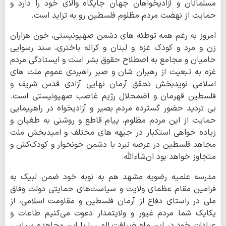
مسلمانان و آزادیخواهان جهان جایگاه والای خود را دارد و
حمایت از نهضت مردم مظلوم فلسطین رو به تزاید است.
امروز به رغم همه توطئه های دشمن صهیونیستی، خون هزاران
زن و مرد و کودک غزه و لبنان و کرانه باختری، سند رسوایی
حامیان و مجامع به اصطلاح حقوق بشر است و ایستادگی مردم
غزه به تبعیت از رهبران شان و صبر راهبردی عموم ملت های
اسلامی نویدبخش تحقق آرمان نهایی آزادی قدس شریف و
فلسطین قهرمان و اضمحلال رژیم غاصب صهیونیستی است.
بی تردید حضور گسترده مردم بصیر و آزادیخواه در راهپیمایی
حمایت از این مردم مظلوم، پیام قاطع و روشنی به طغیان و
زیاده خواهی استکبار در جبهه های مختلف و امیدبخش ملت
مجاهد فلسطین در عرصه نبرد با دشمن خونخوار و کودک‌کش و
متجاوز خواهد بود ان‌شاءالله.
مدرسه علمیه رضویه مشهد هم به نوبه خود ضمن لبیک به
فرامین مقام عظمای ولایت و سیاست‌های حمایتی دولت وفاق
ملی در راستای دفاع از آرمان فلسطین و مقاومت اسلامی، از
یکایک شما مردم غیور و ولایتمدار دعوت می‌کنیم طاعات و
عبادات خود در این ماه ضیافت الهی را با این مجاهده سیاسی