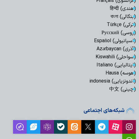
(فرانسوی) Français
(هندی) हिन्दी
(بنگالی) বাংলা
(ترکی) Türkçe
(روسی) Русский
(اسپانیولی) Español
(آذری) Azərbaycan
(سواحلی) Kiswahili
(ایتالیایی) Italiano
(هوسه) Hausa
(اندونزیایی) indonesia
(چینی) 中文
شبکه‌های اجتماعی