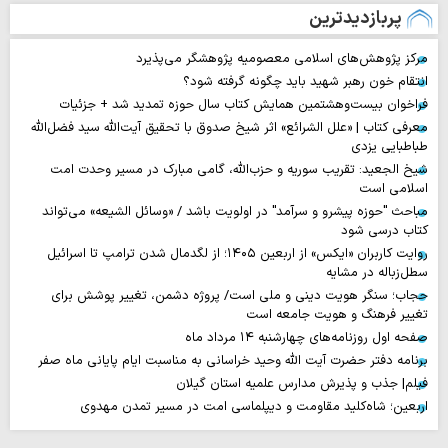
پربازدیدترین
مرکز پژوهش‌های اسلامی معصومیه پژوهشگر می‌پذیرد
انتقام خون رهبر شهید باید چگونه گرفته شود؟
فراخوان بیست‌وهشتمین همایش کتاب سال حوزه تمدید شد + جزئیات
معرفی کتاب | «علل الشرائع» اثر شیخ صدوق با تحقیق آیت‌الله سید فضل‌الله
طباطبایی یزدی
شیخ الجعید: تقریب سوریه و حزب‌الله، گامی مبارک در مسیر وحدت امت
اسلامی است
مباحث "حوزه پیشرو و سرآمد" در اولویت باشد / «وسائل الشیعه» می‌تواند
کتاب درسی شود
روایت‌ کاربران «ایکس» از اربعین ۱۴۰۵؛ از لگدمال شدن ترامپ تا اسرائیل
سطل‌زباله‌ در مشایه
حجاب؛ سنگر هویت دینی و ملی است/ پروژه دشمن، تغییر پوشش برای
تغییر فرهنگ و هویت جامعه است
صفحه اول روزنامه‌های چهارشنبه ۱۴ مرداد ماه
برنامه دفتر حضرت آیت الله وحید خراسانی به مناسبت ایام پایانی ماه صفر
فیلم| جذب و پذیرش مدارس علمیه استان گیلان
اربعین؛ شاه‌کلید مقاومت و دیپلماسی امت در مسیر تمدن مهدوی