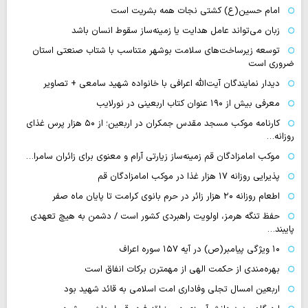
امام حسین(ع) کشتی نجات همه بشریت است
زبان می‌تواند عامل هدایت یا زمینه‌ساز سقوط انسان باشد
توسعه زیرساخت‌های سلامت بوشهر متناسب با شتاب صنعتی استان
ضروری است
دیدار نمایندگان آیت‌الله اعرافی با خانواده شهید سامعی + تصاویر
معرفی بیش از ۱۹۰ عنوان کتاب اربعینی در نورلایب
کارنامه موکب مسجد مقدس جمکران در اربعین؛ از ۵۰ هزار پرس غذای
روزانه…
موکب امامزادگان قم زمینه‌ساز زیارتی آرام و معنوی برای زائران سامرا…
پذیرایی روزانه ۱۷ هزار غذا در موکب امامزادگان قم
اطعام روزانه ۲۰ هزار زائر در حرم بانوی کرامت تا پایان ماه صفر
حفظ تنگه هرمز، اولویت راهبردی کشور است / دشمن به هیچ تعهدی
پایبند…
۱۰ ویژگی پیامبر(ص) در آیه ۱۵۷ سوره اعراف
بهره‌مندی از حکمت الهی از مهمترن برکات انفاق است
اربعین امسال تجلی وفاداری امت اسلامی به قائد شهید بود