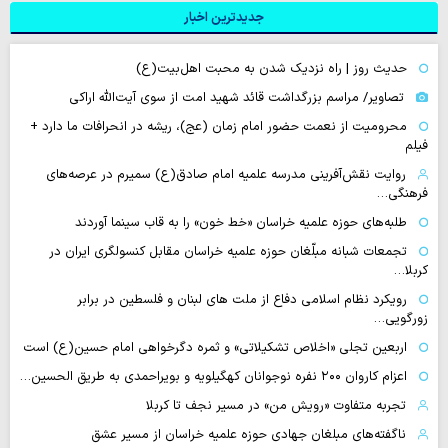
جدیدترین اخبار
حدیث روز | راه نزدیک شدن به محبت اهل‌بیت(ع)
تصاویر/ مراسم بزرگداشت قائد شهید امت از سوی آیت‌الله اراکی
محرومیت از نعمت حضور امام زمان (عج)، ریشه در انحرافات ما دارد +
فیلم
روایت نقش‌آفرینی مدرسه علمیه امام صادق(ع) سمیرم در عرصه‌های
فرهنگی…
طلبه‌های حوزه علمیه خراسان «خط خون» را به قاب سینما آوردند
تجمعات شبانه مبلّغان حوزه علمیه خراسان مقابل کنسولگری ایران در
کربلا…
رویکرد نظام اسلامی دفاع از ملت های لبنان و فلسطین در برابر
زورگویی…
اربعین تجلی «اخلاص تشکیلاتی» و ثمره دگرخواهی امام حسین(ع) است
اعزام کاروان ۲۰۰ نفره نوجوانان کهگیلویه و بویراحمدی به طریق الحسین…
تجربه متفاوت «رویش من» در مسیر نجف تا کربلا
ناگفته‌های مبلغان جهادی حوزه علمیه خراسان از مسیر عشق