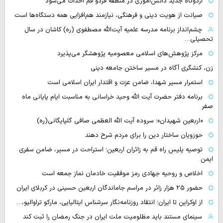
اردوگاه جدید دانش‌آموزی در منطقه فردو قم احداث می‌شود
صیانت از هویت دینی و فرهنگی، نیازمند هم‌افزایی همه دستگاه‌ها است
چشم‌انداز برنامه مدرسه علمیه آیت‌الله مصطفوی (ره) کاشان در سال
تحصیلی…
مرکز پژوهش‌های اسلامی معصومیه پژوهشگر می‌پذیرد
زن، کنشگری آگاه در مسیر ساختن جامعه دینی
استمرار مسیر شهدا، ضامن عزت و اقتدار ایران اسلامی است
برنامه دفتر حضرت آیت الله وحید خراسانی به مناسبت ایام پایانی ماه
صفر
«اربعین شهیدان»؛ سروده آیت الله العظمی صافی گلپایگانی(ره)
حوزویان ساختار دین را برای مردم شرح دهند
توصیه پلیس راه قم به زائران اربعین؛ استراحت در مسیر، ضامن سفری
ایمن
اخلاص و روحیه جهادی رمز موفقیت خادمان نماز جمعه است
حضور ۲۵ هزار زائر در مراسم جاماندگان اربعین حسینی در کربلای ایران
از اوکراین تا ایران؛ انتقاد روزنامه‌نگار سرشناس ایتالیایی، مارکو تراوالیو،…
سینمای مستند باید مظلومیت ملت ایران در جنگ رمضان را ثبت کند