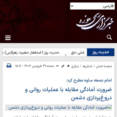
حدیث روز
 | شکیبایی بر تلخی حق
حدیث روز | استغفار حضرت زهرا(س) برای زائ
جمعه ۲۹ فروردین ۱۴۰۴ - ۱۵:۱۶
صفحه اصلی
استان‌ها
مرکزی
امام جمعه ساوه مطرح کرد:
ضرورت آمادگی مقابله با عملیات روانی و
دروغ‌پردازی دشمن