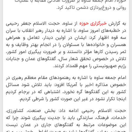
حوزه/ امام جمعه ساوه بر ضرورت آمادگی مقابله با عملیات
روانی و دروغ‌پردازی دشمن تاکید کرد.
به گزارش
خبرگزاری حوزه
از ساوه، حجت الاسلام جعفر رحیمی
در خطبه‌های امروز ساوه، با اشاره به دیدار رهبر انقلاب با سران
سه قوه اظهار کرد: ایشان در اولین دیدار، تعامل و همراهی
همسران و خانواده‌ها با مسئولان را در انجام بهتر وظایف و به
ثمر رسیدن کارها مؤثر دانستند و بر ضرورت پیگیری امور کشور،
تلاش در خصوص تحقق شعار سال، گفتگوهای عمان و جنایات
رژیم صهیونیستی را مهم قلمداد کردند.
امام جمعه ساوه با اشاره به رهنمودهای مقام معظم رهبری در
خصوص مذاکره اخیر با آمریکا افزود: باید تلاش شود مسائل
کشور به این گفتگوها گره نخورد، اشتباهی که در برجام کردیم
اینجا تکرار نشود در غیر این صورت کشور را شرطی کردیم.
حجت الاسلام رحیمی ادامه داد: بخش صنعت، کشاورزی،
خدمات، فرهنگ، سازندگی باید با جدیت پیگیری شوند چرا که
این موضوعات مرتبط به گفتگوهای جاری در عمان نیست