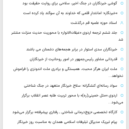
گوشی خبرنگاران در جنگ اخیر، سلاحی برای روایت حقیقت بود
«خبرنگار»؛ امانتدارِ قلمی که خداوند به آن سوگند یاد کرده است
استاد حوزه علمیه قم درگذشت
جلد ششم ترجمه اردوی «عبقات‌الانوار» با محوریت حدیث منزلت منتشر
شد
خبرنگاران سدی استوار در برابر هجمه‌های دشمنان می باشند
قدردانی مشاور رئیس‌جمهور در امور روحانیت از خبرنگاران
ملت ایران هرگز محبت، همبستگی و برادری ملت اندونزی را فراموش
نخواهد…
سواد رسانه‌ایِ کنشگرانه؛ سلاح خبرنگار متعهد در جنگ شناختی
اردوی «مثل خمینی(ره)» با محور تربیت طلبه عصر انقلاب برگزار
می‌شود…
کارگاه تخصصی «زوج‌درمانی شناختی ـ رفتاری پیشرفته» برگزار می‌شود
پیام تبریک مدیرکل تبلیغات اسلامی همدان به مناسبت روز خبرنگار