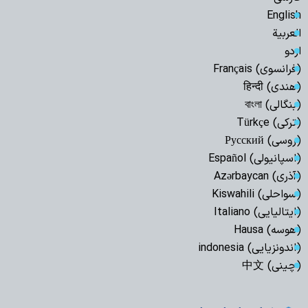
English
العربیة
اردو
(فرانسوی) Français
(هندی) हिन्दी
(بنگالی) বাংলা
(ترکی) Türkçe
(روسی) Русский
(اسپانیولی) Español
(آذری) Azərbaycan
(سواحلی) Kiswahili
(ایتالیایی) Italiano
(هوسه) Hausa
(اندونزیایی) indonesia
(چینی) 中文