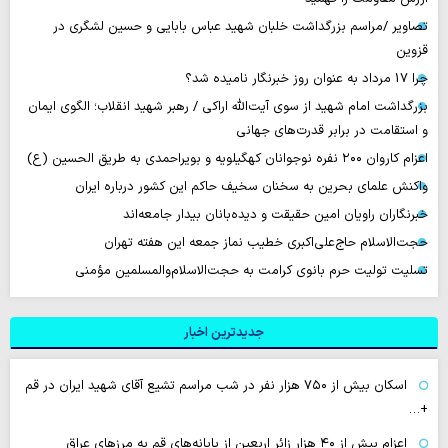
تصاویر /مراسم بزرگداشت خلبان شهید عباس بابایی و حسین لشگری در
قزوین
چرا 17 مرداد به عنوان روز خبرنگار نامیده شد؟
بزرگداشت امام شهید از سوی آیت‌الله اراکی / رهبر شهید انقلاب؛ الگوی ایمان
و استقامت در برابر قدرت‌های جهانی
اعزام کاروان ۲۰۰ نفره نوجوانان کهگیلویه و بویراحمدی به طریق الحسین (ع)
واکنش علمای بحرین به سخنان سخیف حاکم این کشور درباره ایران
خبرنگاران راویان امین حقیقت و دیده‌بانان بیدار جامعه‌اند
حجت‌الاسلام حاج‌علی‌اکبری خطیب نماز جمعه این هفته تهران
تسلیت تولیت حرم بانوی کرامت به حجت‌الاسلام‌والمسلمین مؤمنی
جدیدترین اخبار
اسکان بیش از ۷۵۰ هزار نفر در شب مراسم تشیع آقای شهید ایران در قم
+…
اعزام بیش از ۴۰ هزار زائر اربعین از پایانه‌های قم به مرزهای عراق