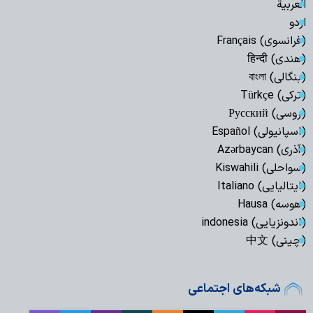
العربیة
اردو
(فرانسوی) Français
(هندی) हिन्दी
(بنگالی) বাংলা
(ترکی) Türkçe
(روسی) Русский
(اسپانیولی) Español
(آذری) Azərbaycan
(سواحلی) Kiswahili
(ایتالیایی) Italiano
(هوسه) Hausa
(اندونزیایی) indonesia
(چینی) 中文
شبکه‌های اجتماعی