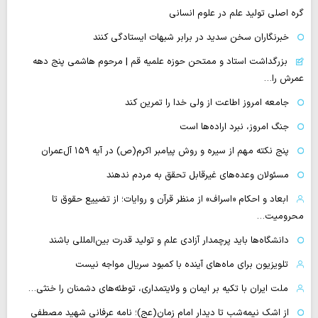
گره اصلی تولید علم در علوم انسانی
خبرنگاران سخن سدید در برابر شبهات ایستادگی کنند
بزرگداشت استاد و ممتحن حوزه علمیه قم | مرحوم هاشمی پنج دهه
عمرش را…
جامعه امروز اطاعت از ولی خدا را تمرین کند
جنگ امروز، نبرد اراده‌ها است
پنج نکته مهم از سیره و روش پیامبر اکرم(ص) در آیه ۱۵۹ آل‌عمران
مسئولان وعده‌های غیرقابل تحقق به مردم ندهند
ابعاد و احکام «اسراف» از منظر قرآن و روایات؛ از تضییع حقوق تا
محرومیت…
دانشگاه‌ها باید پرچمدار آزادی علم و تولید قدرت بین‌المللی باشند
تلویزیون برای ماه‌های آینده با کمبود سریال مواجه نیست
ملت ایران با تکیه بر ایمان و ولایتمداری، توطئه‌های دشمنان را خنثی…
از اشک نیمه‌شب تا دیدار امام زمان(عج)؛ نامه عرفانی شهید مصطفی