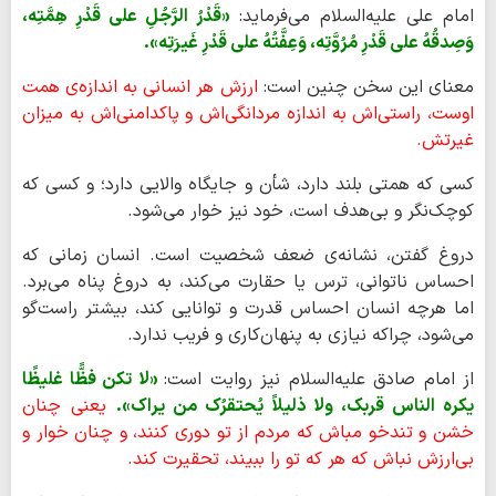
امام علی علیه‌السلام می‌فرماید:
«قَدْرُ الرَّجُلِ علی قَدْرِ هِمَّتِه،
وَصِدقُهُ علی قَدْرِ مُرُوَّتِه، وَعِفَّتُهُ علی قَدْرِ غَیرَتِه».
معنای این سخن چنین است:
ارزش هر انسانی به اندازه‌ی همت
اوست، راستی‌اش به اندازه مردانگی‌اش و پاکدامنی‌اش به میزان
غیرتش.
کسی که همتی بلند دارد، شأن و جایگاه والایی دارد؛ و کسی که
کوچک‌نگر و بی‌هدف است، خود نیز خوار می‌شود.
دروغ گفتن، نشانه‌ی ضعف شخصیت است. انسان زمانی که
احساس ناتوانی، ترس یا حقارت می‌کند، به دروغ پناه می‌برد.
اما هرچه انسان احساس قدرت و توانایی کند، بیشتر راست‌گو
می‌شود، چراکه نیازی به پنهان‌کاری و فریب ندارد.
از امام صادق علیه‌السلام نیز روایت است:
«لا تکن فظًّا غلیظًا
یکره الناس قربک، ولا ذلیلاً یُحتقرُک من یراک».
یعنی چنان
خشن و تندخو مباش که مردم از تو دوری کنند، و چنان خوار و
بی‌ارزش نباش که هر که تو را ببیند، تحقیرت کند.