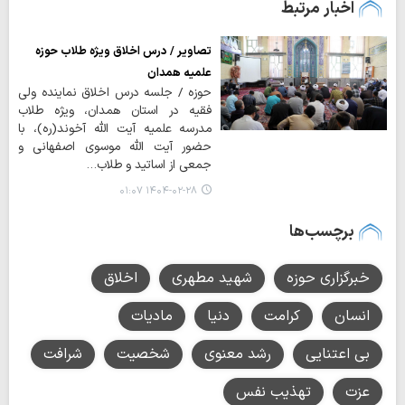
اخبار مرتبط
تصاویر / درس اخلاق ویژه طلاب حوزه
علمیه همدان
حوزه / جلسه درس اخلاق نماینده ولی
فقیه در استان همدان، ویژه طلاب
مدرسه علمیه آیت الله آخوند(ره)، با
حضور آیت الله موسوی اصفهانی و
جمعی از اساتید و طلاب…
۱۴۰۴-۰۲-۲۸ ۰۱:۰۷
برچسب‌ها
خبرگزاری حوزه
شهید مطهری
اخلاق
انسان
کرامت
دنیا
مادیات
بی اعتنایی
رشد معنوی
شخصیت
شرافت
عزت
تهذیب نفس