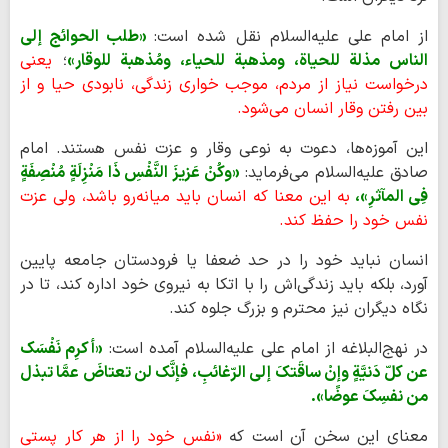
از امام علی علیه‌السلام نقل شده است:
«طلب الحوائج إلی
الناس مذلة للحیاة، ومذهبة للحیاء، ومُذهبة للوقار»
؛
یعنی
درخواست نیاز از مردم، موجب خواری زندگی، نابودی حیا و از
بین رفتن وقار انسان می‌شود.
این آموزه‌ها، دعوت به نوعی وقار و عزت نفس هستند. امام
صادق علیه‌السلام می‌فرماید:
«وکُنْ عَزیزَ النَّفْسِ ذَا مَنْزِلَةٍ مُنْصِفَةٍ
فِی المآثرِ»،
به این معنا که انسان باید میانه‌رو باشد، ولی عزت
نفس خود را حفظ کند.
انسان نباید خود را در حد ضعفا یا فرودستان جامعه پایین
آورد، بلکه باید زندگی‌اش را با اتکا به نیروی خود اداره کند، تا در
نگاه دیگران نیز محترم و بزرگ جلوه کند.
در نهج‌البلاغه از امام علی علیه‌السلام آمده است:
«أکرِم نَفْسَک
عن کلّ دَنیَّةٍ وإنْ ساقَتکَ إلی الرّغائبِ، فإنَّک لن تعتاضَ عمَّا تبذل
من نفسِکَ عوضًا».
معنای این سخن آن است که
«نفس خود را از هر کار پستی