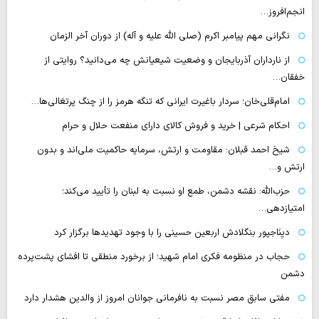
انجم‌افروز…
نگرانی مهم پیامبر اکرم (صلی الله علیه و آله) از دوران آخر الزمان
از نارداران آذربایجان و وضعیت شیعیانش چه می‌دانید؟ روایتی از
خفقان…
امام‌قلی‌خان؛ سردار باغیرت ایرانی که تنگه هرمز را از چنگ پرتغالی‌ها…
احکام شرعی | خرید و فروش کالای دارای منفعت حلال و حرام
شیخ احمد قبلان: مقاومت و ارتش، سرمایه حاکمیت ملی‌اند و بدون
ارتش و…
حزب‌الله: نقشه دشمن، طمع‌ او نسبت به لبنان را تأیید می‌کند؛
امتیازدهی…
دیِنَاجپور بنگلادش اربعین حسینی را با وجود تهدیدها برگزار کرد
حجاب در منظومه فکری امام شهید؛ از برخورد منطقی تا افشای پشت‌پرده
دشمن
مفتی سابق مصر نسبت به نافرمانی جوانان امروز از والدین هشدار دارد