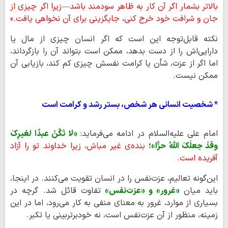
بالاتر بشمار اگر آن کار به ظاهر سودمند باشد—زیرا اگر چیزی از
جان و شرافت خود خرج کنی، جایگزینی برای آن نخواهی یافت.»
نکته قابل‌توجه این است که اگر انسان چیزی از مال یا
دارایی‌اش را از دست بدهد، ممکن است بتواند آن را بازگرداند،
اما اگر از عزت، شأن یا کرامت نفسش چیزی کم کند، بازیابی آن
ممکن نیست.
* شخصیت انسانی هر شخص، بستر رشد و کرامت است
امام علی علیه‌السلام در ادامه می‌فرماید:
«لا تَکُنْ عبدًا لغیرِکَ
وقدْ جعلَکَ اللهُ حرًّا»؛
بنده‌ی غیر مباش، زیرا خداوند تو را آزاد
آفریده است.
این‌گونه تعالیم، عزت‌نفس را در انسان تقویت می‌کنند. در اینجا،
باید میان
«غرور» و «عزت‌نفس»
تفاوت قائل شد. گرچه در
بسیاری از موارد، غرور به معنای منفی به کار می‌رود، اما در این
زمینه، منظور از آن عزت‌نفس است، نه خودبرتربینی یا تکبر.