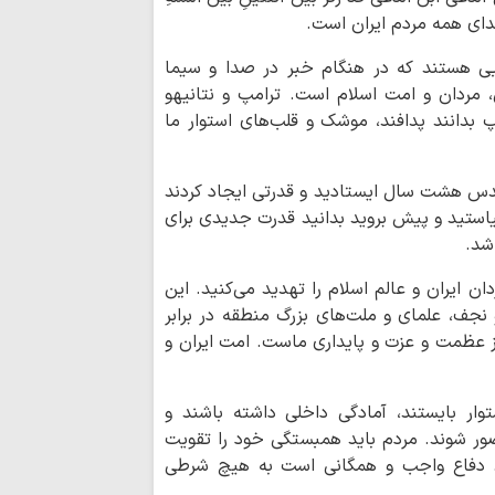
نوجوانان تبدیل شوند
له ندای همه مردم ایران است.
وقتی لبخند و خد
ویی هستند که در هنگام خبر در صدا و سیما
اربعین حسینی می‌ش
 مردان و امت اسلام است. ترامپ و نتانیهو
وزارت دفاع ترکیه:
پ بدانند پدافند، موشک و قلب‌های استوار ما
صلح و ثبات پایدار د
محکومیت فرمایش
غزه از سوی هشت کش
قدس هشت سال ایستادید و قدرتی ایجاد کردند
ستمگران قادر ب
استید و پیش بروید بدانید قدرت جدیدی برای
امام حسین نیستند
شد.
سفیر ایران در مس
شهادت رمز پیروزی بر
ان ایران و عالم اسلام را تهدید می‌کنید. این
ممنوعیت اشاره ب
 نجف، علمای و ملت‌های بزرگ منطقه در برابر
کانادا
از عظمت و عزت و پایداری ماست. امت ایران و
اربعین «آیین تدب
اجتماعی؛ ضرورت فهم 
ار بایستند، آمادگی داخلی داشته باشند و
سینمای ایران د
تصور شوند. مردم باید همبستگی خود را تقویت
پیامبر اسلام(ص) کم‌
ند. دفاع واجب و همگانی است به هیچ شرطی
امنیت از حضور مردم 