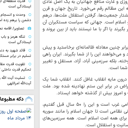
روزی و غارت منافع جهانیان به یک اصل عادی
قدرت منطقه‌ای ای
ایستادگی است
این مظالم رقم می‌خورد. تاریخ جهان و قرن
کشتار جمعیت‌ها، گرفتن استقلال ملت‌ها، درهم
وحدت و انسجام م
دشمن را برهم زده ا
و اسلام است. جهانی که سیاست مستکبران آن
یرند یا اگر با ما نیستند باید از بین بروند و
تصاویر/ اقامه نم
تنگه‌ هرمز و باب
ایستادگی است
برابر چنین معادله ظالمانه‌ای برخاستید و پیش
قائد شهید به دنب
 می‌خواهند این را از شما بگیرند. ایران راهی
تسلیم در برابر مستکب
ته، بلکه سرزمینی آباد، آزاد، مستقل و تغییر
تقویت قدرت مقاو
 شما است.
تحکیم قدرت داخلی ک
تسلیت آیت الله ر
ین درون مایه انقلاب غافل کنند. انقلاب شما یک
آیت‌الله امراللهی
تراض در برابر این ستم نهادینه شده بود. ملت
عقب‌نشینی دشمن
 و امروز بیش از گذشته خواهد ایستاد.
آمریکا در «معادله قد
دکه مطبوعا
امام جمعه قم با بیان اینکه اسرائیل پادگان نظامی غرب است و این را ۵۰ سال قبل گفتیم،
دشمن در فتنه های
نی نظامی است تا جهان اسلام را مانند سوریه
دنبال آشوب بود
 برای همه امت اسلام است. همه سرزمین‌های
تصاویر/ نماز عب
نسانیت و استقلال است.
بزرگداشت امام شه