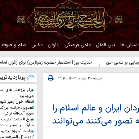
استان ها
بین الملل
علمی فرهنگی
بانوان
عکس
فیلم و صوت
 حق
حدیث روز | استغفار حضرت زهرا(س) برای زائران امام حسین(ع)
پربازدیدتری
جمعه ۳۰ خرداد ۱۴۰۴ - ۱۴:۱۱
مرکز پژوهش‌های اس
می‌پذیرد
انتقام خون رهبر شهی
ن ایران و عالم اسلام را
تصاویر/ مراسم بزرگد
سوی آیت‌الله اراکی
 تصور می‌کنند می‌توانند
شیخ الجعید: تقریب س
مبارک در مسیر وحد
مباحث "حوزه پیشرو و
/ «وسائل الشیعه» می