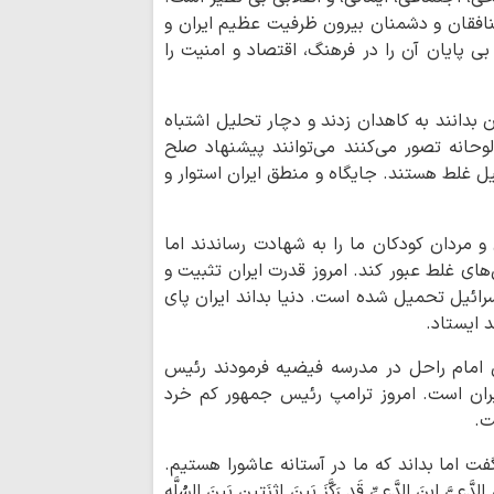
ایران در جنگ تحمیل
نافقان و دشمنان بیرون ظرفیت عظیم ایران و
دولت برای مهار تو
 بی پایان آن را در فرهنگ، اقتصاد و امنیت را
جدی‌تری انجام دهد
آینده امت اسلام
آگاه، متخصص، متعه
 بدانند به کاهدان زدند و دچار تحلیل اشتباه
اربعین، گواهی رو
حانه تصور می‌کنند می‌توانند پیشنهاد صلح
ماندگاری نهضت عاش
ل غلط هستند. جایگاه و منطق ایران استوار و
خبرنگاران چشمان
پاسداران آگاهی و پ
 و مردان کودکان ما را به شهادت رساندند اما
مسابقه سراسری «نم
می شود
ای غلط عبور کند. امروز قدرت ایران تثبیت و
رائیل تحمیل شده است. دنیا بداند ایران پای
فعالیت‌های تبلی
نجف با محوریت نماز
 ایستاد.
عقب‌نشینی در برا
لمیه قم اضافه کرد: ۶۲ سال قبل امام راحل در مدرسه فیضیه فرمودند رئیس
بیشتر می‌کند
ایران است. امروز ترامپ رئیس جمهور کم خرد
عقب‌نشینی تجهیزا
ت.
شکست محاسبات در بر
خبرنگاران وارثا
 اما بداند که ما در آستانه عاشورا هستیم.
مساجد باید به ک
ابنَ الدَّعیِّ قَد رَکَّزَ بَینَ اثنَتینِ بَینَ السُلَّهِ