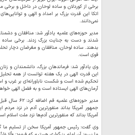
برخی از کوردلان و ساده لوحان در داخل و برخی م
اتکا این قدرت بزرگ بر امداد و الهی و توانایی‌های
نمی‌دانند.
مدیر حوزه‌های علمیه یادآور شد: منافقان و دشمنان
شدند و دست به جنایت بزرگ زدند. برخی ساده لو
بدهند. ساده لوحان، منافقان و مغرضان دچار تحلی
قوی است.
وی یادآور شد: فرماندهان بزرگ، دانشمندان و زنان
این قدرت الهی در یک هفته توانست از همه تحلیل‌ه
تحکیم شده است و شکست ناباورانه‌ای بر غرب و اس
آرمان‌های الهی ایستاده است و به فضل الهی خواهد
مدیر حوزه‌های ع
جمهور آمریکا بداند منفورترین آدم در نزد مردم 
آمریکا بداند که منفورترین آدم‌ها نزد ملت اسلام اس
وی گفت: رئیس جمهور آمریکا سخن از تسلیم ما گفت
ما پیروز آن امام بزرگواری هستیم که فرمود: «ألا وَإنَّ الدَّعیَّ 