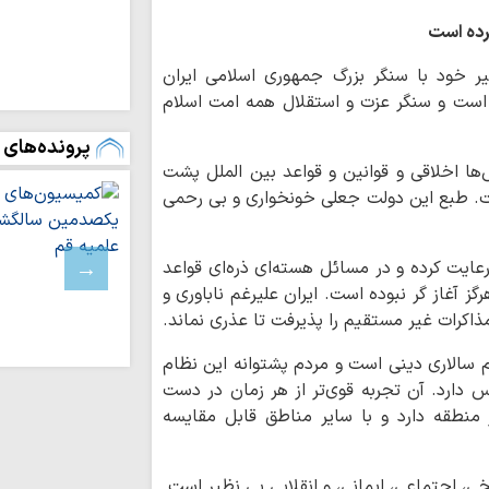
اراکی / رهبر شهید ان
رده است
حضور حماسی مرد
فقرات پیروزی‌های نظ
یر خود با سنگر بزرگ جمهوری اسلامی ایران
 است و سنگر عزت و استقلال همه امت اسلام
تشییع میلیونی رهب
در بنیان محاسبات د
پرونده‌های 
دشمنان بر ایجاد 
‌ها اخلاقی و قوانین و قواعد بین الملل پشت
متمرکز شده‌اند
. طبع این دولت جعلی خونخواری و بی رحمی
تهدید زیرساخت‌ه
راهبردی دشمن است
هرگونه تعرض به 
 رعایت کرده و در مسائل هسته‌ای ذره‌ای قواعد
کوبنده مواجه خواهد
گز آغاز گر نبوده است. ایران علیرغم ناباوری و
دوره کوتاه مدت ش
اکرات غیر مستقیم را پذیرفت تا عذری نماند.
می‌شود
 سالاری دینی است و مردم پشتوانه این نظام
آمریکا در مخمصه
گرفته شده است
دس دارد. آن تجربه قوی‌تر از هر زمان در دست
 منطقه دارد و با سایر مناطق قابل مقایسه
جنگ امروز، نبرد 
مخاطبان است
۸ درس جهانی و
ریخی، اجتماعی، ایمانی، و انقلابی بی نظیر است.