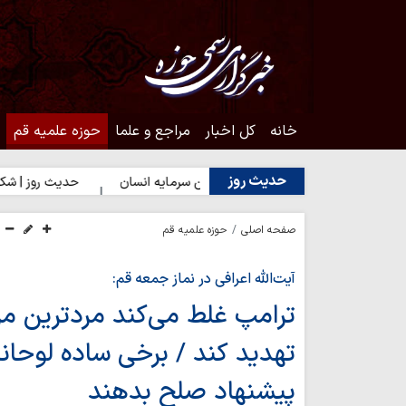
خانه
کل اخبار
مراجع و علما
حوزه علمیه قم
حدیث روز
حدیث روز | بهترین سرمایه انسان
حدیث روز | شکیبایی بر تلخی
صفحه اصلی
حوزه علمیه قم
آیت‌الله اعرافی در نماز جمعه قم:
ترامپ غلط می‌کند مردترین مردا
تهدید کند / برخی ساده لوحانه
پیشنهاد صلح بدهند