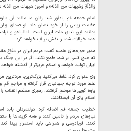
وَالذِلَّةِ وَهَیهاتَ من الذله» و امروز هیهات من الذ
امام جمعه قم یادآور شد: زنان ما مانند آن بان
عظمت زینبی را از خود نشان داد. او صدای زنان،
بدانند این ندای ملت ایران است. نتانیاهو و ترام
همه خیالات شما را نقش بر آب خواهد کرد.
مدیر حوزه‌های علمیه گفت: مردم ایران در دفاع م
که هیچ کسی بر شما طمع نکند. اگر در این جنگ بی
ایران تولید خواهد و اسلام عزیزتر از گذشته خواهد 
وی عنوان کرد: غلط می‌کنید بزرگ‌ترین، مردترین مرد
غلط مورد توجه جهانیان قرار گرفته و مراجع قم و
یاوه گویی‌ها موضع گرفتند. رهبری معظم انقلاب ر
اسلام پای آن ایستادند.
خطیب جمعه قم اضافه کرد: دولتمردان باید استو
نیازهای مردم را تامین کنند و همه گزینه‌ها را م
کنند. فریادرسی و همراهی باید استمرار پیدا ک
مشروط نیست.