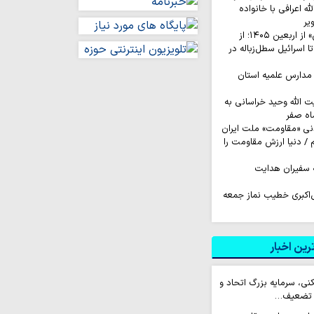
له اعرافی با خانواده
یر
روایت‌ کاربران «ایکس» از اربعین ۱۴۰۵؛ از
اسرائیل سطل‌زباله‌ در
مدارس علمیه استان
ت الله وحید خراسانی به
اه صفر
نی «مقاومت» ملت ایران
/ دنیا ارزش مقاومت را
 سفیران هدایت
‌اکبری خطیب نماز جمعه
ین اخبار
فکنی، سرمایه بزرگ اتحاد و
ا تضعیف…