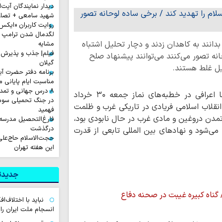
دیدار نمایندگان آیت‌ال
شهید سامعی + تصاو
لگدمال شدن ترامپ تا 
نند به کاهدان زدند و دچار تحلیل اشتباه
مشایه
فیلم| جذب و پذیرش 
ه تصور می‌کنند می‌توانند پیشنهاد صلح
گیلان
یل غلط هستند.
برنامه دفتر حضرت آی
مناسبت ایام پایانی م
۸ درس جهانی و تمد
، آیت الله علیرضا اعرافی در خطبه‌های نماز جمعه ۳۰ خرداد
در جنگ تحمیلی سوم 
: انقلاب اسلامی فریادی در تاریکی غرب و ظلمت
فهمید
تمدن دروغین و مادی غرب در حال نابودی بود،
فارغ‌التحصیل مدرسه
درگذشت
ه می‌شود و نهادهای بین المللی تابعی از قدرت
حجت‌الاسلام حاج‌علی
این هفته تهران
جدیدتر
 گناه کبیره غیبت در صحنه دفاع
نباید با اختلاف‌ا
انسجام ملت ایران ر