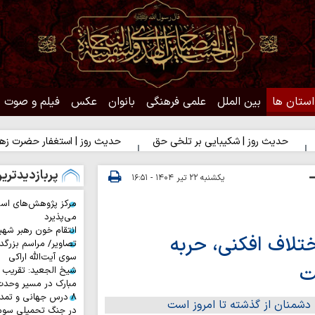
استان ها
بین الملل
علمی فرهنگی
بانوان
عکس
فیلم و صوت
 روز | شکیبایی بر تلخی حق
حدیث روز | استغفار حضرت زهرا(س) برای
پربازدیدتری
یکشنبه ۲۲ تیر ۱۴۰۴ - ۱۶:۵۱
مرکز پژوهش‌های اس
می‌پذیرد
انتقام خون رهبر شهی
تلاف افکنی، حربه
تصاویر/ مراسم بزرگد
سوی آیت‌الله اراکی
ت
شیخ الجعید: تقریب س
مبارک در مسیر وحد
۸ درس جهانی و تمد
در جنگ تحمیلی سوم 