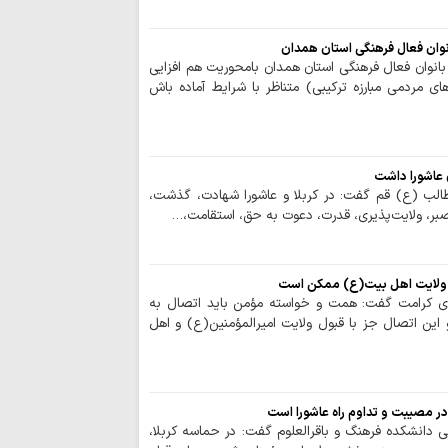
برای جامعه اسلامی 
عقب‌نشینی آمریک
وان فعال فرهنگی استان همدان
نشانه تغییر محاسبا
وان فعال فرهنگی استان همدان بامحوریت هم افزایی
اتحاد مقدس مولف
مردمی مبارزه ترکیبی) متناظر با شرایط آماده باش
انسجام ملی مهم
علیه جمهوری اسلامی
نباید با اختلاف‌ا
انسجام ملت ایران ر
یطالب (ع) قم گفت: در کربلا و عاشورا شهادت، گذشت،
قدرت منطقه‌ای ای
، صبر، ولایت‌پذیری، قدرت، دعوت به حق، استقامت،…
ایستادگی است
وحدت و انسجام م
دشمن را برهم زده ا
ل ولایت اهل بیت(ع) ممکن است
تصاویر/ اقامه نم
وی کرامت گفت: همت و خواسته مؤمن باید اتصال به
این اتصال جز با قبول ولایت امیرالمؤمنین(ع) و اهل
تنگه‌ هرمز و باب
ایستادگی است
قائد شهید به دنب
تسلیم در برابر مستکب
 مصیبت و تداوم راه عاشورا است
تقویت قدرت مقاو
ی دانشکده فرهنگ و باقرالعلوم گفت: در حماسه کربلا،
تحکیم قدرت داخلی ک