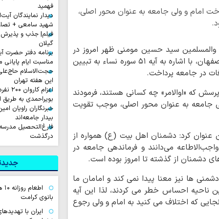
فهمید
ت امام و ولی جامعه به عنوان محور اصلی،
دیدار نمایندگان آیت‌ال
د.
شهید سامعی + تصاو
فیلم| جذب و پذیرش 
گیلان
 والمسلمین سید حسین مومنی ظهر امروز در
برنامه دفتر حضرت آی
مراسم عزای حسینی در مرکز مدیریت حوزه علمیه اصفهان، با اشاره به آیه ۵۱ سوره نساء به تبیین
مناسبت ایام پایانی م
حجت‌الاسلام حاج‌علی
فات در جامعه پرداخت.
این هفته تهران
اعزام ک
رسش که «اوالامر» چه کسانی هستند، فرمودند
بویراحمدی به طریق 
لی جامعه به عنوان محور اصلی، موجب تقویت
خبرنگاران راویان امی
بیدار جامعه‌اند
فارغ‌التحصیل مدرسه
عنوان کرد: دشمنان اهل بیت (ع) همواره از
درگذشت
اجب‌الاطاعه می‌دانند و فرماندهی جامعه در
های دشمنان از گذشته تا امروز بوده است.
جدیدتر
دشمنی ها نیز معنا پیدا نمی کند و امامان ما
اطع
ین ناحیه احساس خطر می کردند، لذا این آیه
بانوی کرامت
جایی که اختلاف می کنید به امام و ولی رجوع
ایران با تهدیده