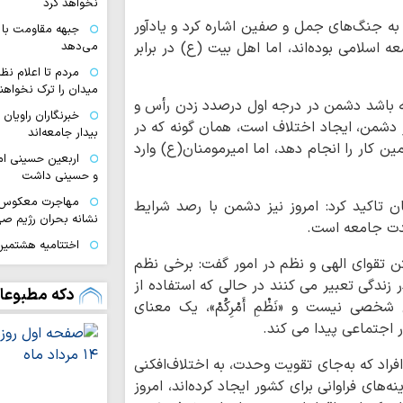
نخواهد کرد
 به جنگ‌های جمل و صفین اشاره کرد و یادآور
جبهه مقاومت با 
اسلامی بوده‌اند، اما اهل بیت (ع) در برابر
می‌دهد
مردم تا اعلام نظ
میدان را ترک نخواهند
ه باشد دشمن در درجه اول درصدد زدن رأس و
خبرنگاران راویان
 دشمن، ایجاد اختلاف است، همان گونه که در
بیدار جامعه‌اند
ر را انجام دهد، اما امیرمومنان(ع) وارد
اربعین حسینی ام
و حسینی داشت
مهاجرت معکوس ا
 تاکید کرد: امروز نیز دشمن با رصد شرایط
نشانه بحران رژیم ص
حدت جامعه است.
اختتامیه هشتمین 
ن تقوای الهی و نظم در امور گفت: برخی نظم
زنان عاشورایی در مش
ر زندگی تعبیر می کنند در حالی که استفاده از
ایران قوی با هم‌
دکه مطبوعا
صی نیست و «نَظْمِ أَمْرِکُمْ»، یک معنای
دیپلماسی هوشمند شک
 اجتماعی پیدا می کند.
اقتدار امروز کشو
صحنه و توانمندی ن
فراد که به‌جای تقویت وحدت، به اختلاف‌افکنی
ملت ایران با تکی
نه‌های فراوانی برای کشور ایجاد کرده‌اند، امروز
آرمان‌های خود عقب‌ن