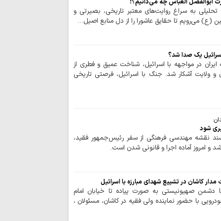
مدیریت تنگه هرم
ضرت ابوالفضل العباس چه می‌دانیم؟!
اسلامی ایران است
تحلیلی به سراغ روایت‌های معتبر تاریخی، بصیرتی و
ن (ع) می‌رویم تا حقایق عاشورا را از دل منابع اصیل…
رهبری حکیمانه م
تهدیدهای جهانی را 
مدیریت انرژی نیا
سرائیل یک صدا شد؟
است
ران در مواجهه با اسرائیل، شناخت عمیق و فطری از
اربعین حسینی، ر
و ولایت آشکار شد. جنگ با اسرائیل، فرصتی تاریخی
شکستن غرور استکبار 
ایستادگی و مقاو
عقب‌نشینی دشمن و ح
ملت ایران شایست
ان:
است
یری شود
ند نقشه مهندسی فرهنگی از سفر رئیس‌جمهور فقید،
همبستگی ملی، حی
کشور است
آمریکا در معادله
جبهه مقاومت، شکس
دار کاشان در تشییع شهدای مبارزه با اسرائیل
ماموستا حسینی:
ا دشمن صهیونیستی به صورت پیاده تا خیابان امام
جنایت‌ها، در دسترسی
رویی با حضور نماینده ولی فقیه در کاشان، مسئولان ،
نزاع‌های داخلی و