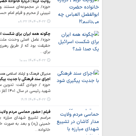
روایت کربلا | درباره خانواده ح
حوزه/ در مجموعه‌ای مستند و 
تبیینی از محرم و قیام امام حسی
۱۴۰۴-۰۴-۲۲ ۰۸:۳۲
چگونه همه ایران برای شکست ا
حوزه/ عامل اصلی وحدت ملت ای
حقیقت بود که از طریق رهبری 
برای…
۱۴۰۴-۰۴-۲۲ ۱۰:۰۰
مدیرکل فرهنگ و ارشاد اسلامی همد
اجرای سند فرهنگی با جدیت پیگ
حوزه / جوادی گفت: تدوین س
شهید رئیسی در سال ۱۴۰۱ آغاز شد و امروز آماده اجرا و قانونی شدن است.
۱۴۰۴-۰۴-۲۲ ۱۹:۱۹
فیلم | حضور حماسی مردم ولایت م
مراسم تشییع شهدای مبارزه ب
خمینی (ره) و بعد به صورت خود
خانواده…