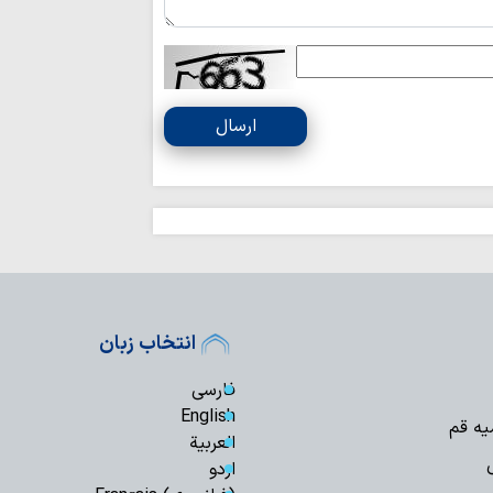
ارسال
انتخاب زبان
فارسی
English
یه قم
العربیة
اردو