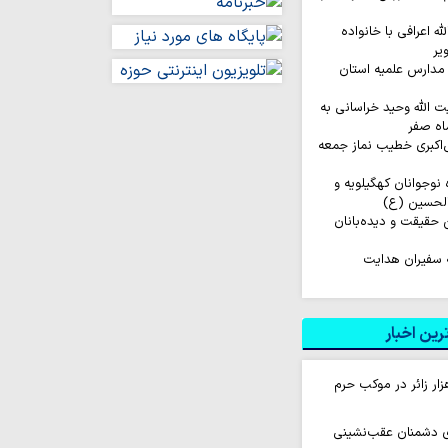
له اعرافی با خانواده
یر
مدارس علمیه استان
ت الله وحید خراسانی به
اه صفر
‌اکبری خطیب نماز جمعه
اروان ۲۰۰ نفره نوجوانان کهگیلویه و
الحسین (ع)
ن حقیقت و دیده‌بانان
 سفیران هدایت
ین اخبار
ام روزانه ۱۰ هزار زائر در موکب حرم
ای دشمنان عقب‌نشینی