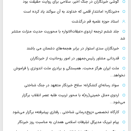
گوشی خبرنگاران در جنگ اخیر، سلاحی برای روایت حقیقت بود
«خبرنگار»؛ امانتدارِ قلمی که خداوند به آن سوگند یاد کرده است
استاد حوزه علمیه قم درگذشت
جلد ششم ترجمه اردوی «عبقات‌الانوار» با محوریت حدیث منزلت منتشر
شد
خبرنگاران سدی استوار در برابر هجمه‌های دشمنان می باشند
قدردانی مشاور رئیس‌جمهور در امور روحانیت از خبرنگاران
ملت ایران هرگز محبت، همبستگی و برادری ملت اندونزی را فراموش
نخواهد…
سواد رسانه‌ایِ کنشگرانه؛ سلاح خبرنگار متعهد در جنگ شناختی
اردوی «مثل خمینی(ره)» با محور تربیت طلبه عصر انقلاب برگزار
می‌شود…
کارگاه تخصصی «زوج‌درمانی شناختی ـ رفتاری پیشرفته» برگزار می‌شود
پیام تبریک مدیرکل تبلیغات اسلامی همدان به مناسبت روز خبرنگار