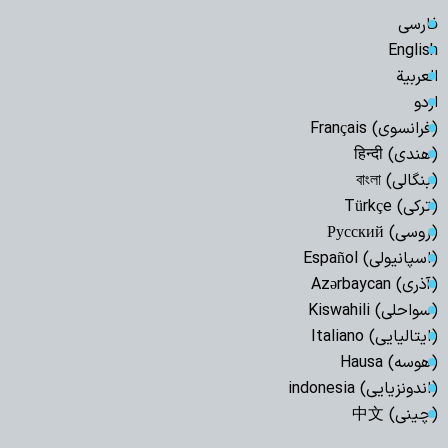
فارسی
English
العربیة
اردو
(فرانسوی) Français
(هندی) हिन्दी
(بنگالی) বাংলা
(ترکی) Türkçe
(روسی) Русский
(اسپانیولی) Español
(آذری) Azərbaycan
(سواحلی) Kiswahili
(ایتالیایی) Italiano
(هوسه) Hausa
(اندونزیایی) indonesia
(چینی) 中文