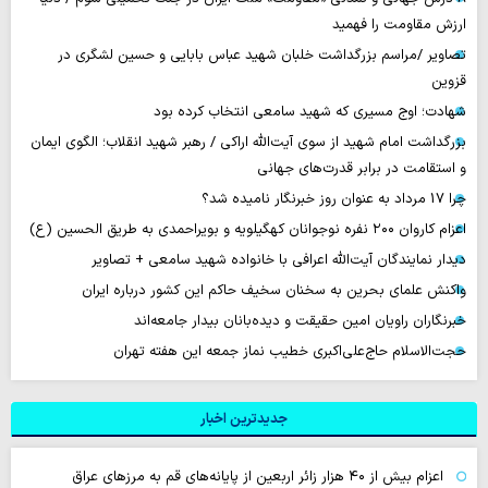
ارزش مقاومت را فهمید
تصاویر /مراسم بزرگداشت خلبان شهید عباس بابایی و حسین لشگری در
قزوین
شهادت؛ اوج مسیری که شهید سامعی انتخاب کرده بود
بزرگداشت امام شهید از سوی آیت‌الله اراکی / رهبر شهید انقلاب؛ الگوی ایمان
و استقامت در برابر قدرت‌های جهانی
چرا 17 مرداد به عنوان روز خبرنگار نامیده شد؟
اعزام کاروان ۲۰۰ نفره نوجوانان کهگیلویه و بویراحمدی به طریق الحسین (ع)
دیدار نمایندگان آیت‌الله اعرافی با خانواده شهید سامعی + تصاویر
واکنش علمای بحرین به سخنان سخیف حاکم این کشور درباره ایران
خبرنگاران راویان امین حقیقت و دیده‌بانان بیدار جامعه‌اند
حجت‌الاسلام حاج‌علی‌اکبری خطیب نماز جمعه این هفته تهران
جدیدترین اخبار
اعزام بیش از ۴۰ هزار زائر اربعین از پایانه‌های قم به مرزهای عراق