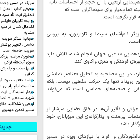
اهپیمایی اربعین با آن حجم از احساسات ناب،
مبارک در مسیر وحد
ینه تمام‌عیار برای سینماگران است که
معرفی کتاب | «علل ا
تحقیق آیت‌الله سید ف
قرار نگرفته است.
لگدمال شدن ترامپ تا 
مشایه
گر نام‌آشنای سینما و تلویزیون، به بررسی
حجاب؛ سنگر هویت دی
است.
دشمن، تغییر پوشش ب
هویت جامعه است
 گردهمایی مذهبی جهان انجام شده، تلاش دارد
تصاویر/ مراسم بزرگد
ره‌ی فرهنگی و هنری واکاوی کند.
سوی آیت‌الله اراکی
فیلم| جذب و پذیرش 
ارد، در این مصاحبه به تحلیل «عناصر نمایشی
گیلان
برنامه دفتر حضرت آی
، این رویداد تنها یک حرکت مذهبی نیست، بلکه
مناسبت ایام پایانی م
اطفی و صحنه‌های حماسی است که می‌تواند
دیدار نمایندگان آیت‌ال
شهید سامعی + تصاو
اربعین؛ شاه‌کلید مق
عراقی و تأثیر آن‌ها در خلق فضایی سرشار از
مسیر تمدن مهدوی
ات بی‌منت و ایثارگرانه‌ی این میزبانان، خود
گذار باشد.
جدیدتر
خوردگان و افراد با نیازهای ویژه در مسیر