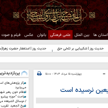
استان ها
بین الملل
علمی فرهنگی
بانوان
عکس
فیلم و صوت
 | شکیبایی بر تلخی حق
حدیث روز | استغفار حضرت زهرا(س) برای زائر
پربازدیدتری
چهارشنبه ۱۵ مرداد ۱۴۰۴ - ۱۵:۰۰
مرکز پژوهش‌های اس
بعین نرسیده است
می‌پذیرد
انتقام خون رهبر شهی
مباحث "حوزه پیشرو و
/ «وسائل الشیعه» می
شیخ الجعید: تقریب س