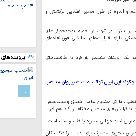
احکام شرعی | مس
 غم و اندوه در طول مسیر، فضایی پرکشش و
اربعین؛ تجلی‌گا
اقتدار امامت در جها
 برگزار می‌شود، از جمله نوحه‌خوانی‌های
چرا «مقایسه کردن
خانوادگی است؟
گی دارای قابلیت‌های نمایشی فوق‌العاده‌ای
حدیث روز | راه
اهل‌بیت(ع)
پرونده‌های 
 به یک رویداد منحصر به فرد با ظرفیت‌های
تصاویر/ مراسم ب
امت از سوی آیت‌الله 
محرومیت از نعم
(عج)، ریشه در انحراف
چگونه این آیین توانسته است پیروان مذاهب
روایت نقش‌آفرین
صادق(ع) سمیرم در 
مذهبی، دارای چندین عامل کلیدی وحدت‌بخش
طلبه‌های حوزه ع
 با گرایش‌های مذهبی مختلف را گرد هم آورد.
به قاب سینما آوردند
تجمعات شبانه مب
وان نماد جهانی مبارزه با ظلم و ستم است.
مقابل کنسولگری ایران
رویکرد نظام اسل
عنوان محوری مشترک برای همه شرکت‌کنندگان