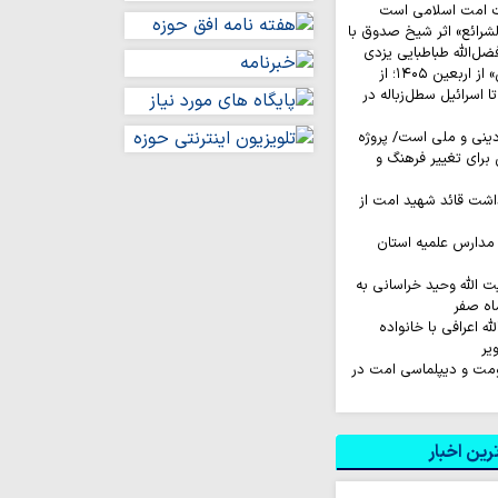
ت امت اسلامی است
لشرائع» اثر شیخ صدوق با
ضل‌الله طباطبایی یزدی
روایت‌ کاربران «ایکس» از اربعین ۱۴۰۵؛ از
اسرائیل سطل‌زباله‌ در
نی و ملی است/ پروژه
رای تغییر فرهنگ و
اشت قائد شهید امت از
مدارس علمیه استان
ت الله وحید خراسانی به
اه صفر
له اعرافی با خانواده
یر
اومت و دیپلماسی امت در
ین اخبار