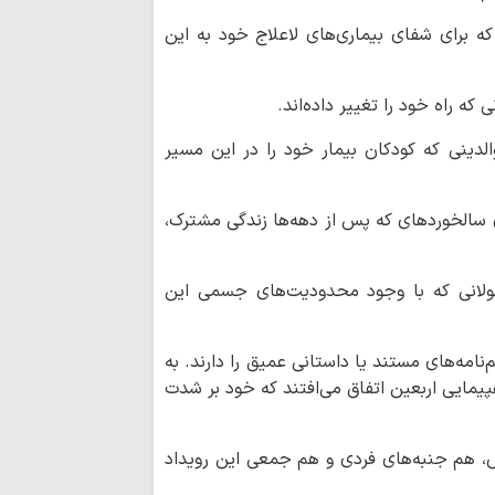
کارنامه موکب م
ه برای شفای بیماری‌های لاعلاج خود به این
اربعین؛ از ۵۰ هزار پرس غذای روزانه…
موکب امامزادگان ق
و معنوی برای زائران 
که راه خود را تغییر داده‌اند.
الدینی که کودکان بیمار خود را در این مسیر
امامزادگان قم
اط
کرامت تا پایان ماه ص
ی سالخوردهای که پس از دهه‌ها زندگی مشترک،
حفظ تنگه هرمز، 
است / دشمن به هیچ
لولانی که با وجود محدودیت‌های جسمی این
اعراف
بهره‌مندی از حک
نامه‌های مستند یا داستانی عمیق را دارند. به
انفاق است
پیمایی اربعین اتفاق می‌افتند که خود بر شدت
اربعین امسال تج
به قائد شهید بود
اردوگاه جدید دان
اص، هم جنبه‌های فردی و هم جمعی این رویداد
قم احداث می‌شود