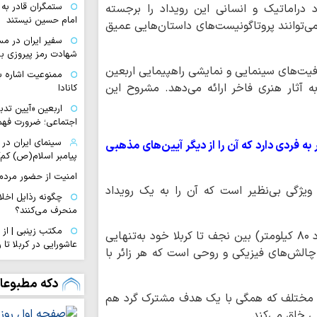
ستمگران قادر ب
اد دراماتیک و انسانی این رویداد را برجسته
امام حسین نیستند
می‌توانند پروتاگونیست‌های داستان‌هایی عمیق
سفیر ایران در مس
شهادت رمز پیروزی بر
رفیت‌های سینمایی و نمایشی راهپیمایی اربعین
ممنوعیت اشاره ب
ه آثار هنری فاخر ارائه می‌دهد. مشروح این
کانادا
اربعین «آیین تدب
اجتماعی؛ ضرورت فهم 
سینمای ایران د
 فردی دارد که آن را از دیگر آیین‌های مذهبی
پیامبر اسلام(ص) کم‌
امنیت از حضور مردم 
 ویژگی بی‌نظیر است که آن را به یک رویداد
چگونه رذایل اخلا
منحرف می‌کنند؟
مکتب زینبی | از 
نخست، بعد سفر و پیمایش مسیری طولانی (حدود ۸۰ کیلومتر) بین نجف تا کربلا خود به‌تنهایی
عاشورایی در کربلا ت
چالش‌های فیزیکی و روحی است که هر زائر با
زندگی پیامبر(ص)
دراماتیک است
دکه مطبوعا
ای مختلف که همگی با یک هدف مشترک گرد هم
کتاب «الشَّجَرَةَ الْب
علوی در آیینه…
ی خلق می‌کند.