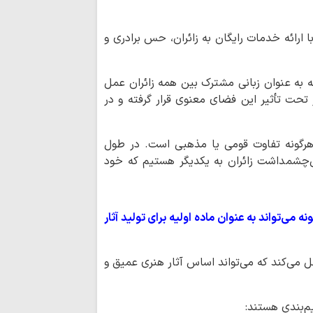
لبنان و فلسطین در بر
اربعین تجلی «اخ
ارائه خدمات رایگان به زائران، حس برادری و
دگرخواهی امام حسی
ا
بویراحمدی به طریق 
 به عنوان زبانی مشترک بین همه زائران عمل
تجربه متفاوت «
تحت تأثیر این فضای معنوی قرار گرفته و در
تا کربلا
ناگفته‌های مبلغ
خراسان از مسیر عشق
هرگونه تفاوت قومی یا مذهبی است. در طول
امام حسین(ع) ک
ی‌چشمداشت زائران به یکدیگر هستیم که خود
است
زبان می‌تواند عام
سقوط انسان باشد
می‌تواند به عنوان ماده اولیه برای تولید آثار
توسعه زیرساخت‌
متناسب با شتاب صن
دیدار نمایندگان آی
ل می‌کند که می‌تواند اساس آثار هنری عمیق و
شهید سامعی + تصاو
م‌بندی هستند:
نورلایب