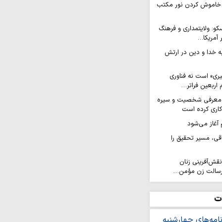
ه خاموش کردن نور مکتب
کو: ولایتمداری و فرهنگ
 آمریکا…
ه خدا و دین در ارتش
یری» است نه فناوری
اربعین فراتر…
ر معرفی شخصیت و سیره
کاری کرده است
آغاز می‌شود
قی، مسیر تحقیق را
نقش‌آفرینی زنان
ا رسالت زن مؤمن…
 سرشار از موقعیت‌های
ت
َرِّیَّةَ»؛ بازخوانی آموزه‌های