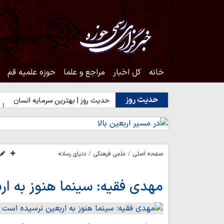
خانه
کل اخبار
مراجع و علما
حوزه علمیه قم
حدیث روز
 محبت اهل‌بیت(ع)
حدیث روز | بهترین سرمایه انسان
حدیث روز
صفحه اصلی
علمی فرهنگی
دنیای رسانه
مهدی فقیه: سینما هنوز به ار