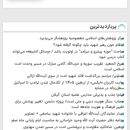
پربازدیدترین
مرکز پژوهش‌های اسلامی معصومیه پژوهشگر می‌پذیرد
انتقام خون رهبر شهید باید چگونه گرفته شود؟
مباحث "حوزه پیشرو و سرآمد" در اولویت باشد / «وسائل الشیعه» می‌تواند
کتاب درسی شود
شیخ الجعید: تقریب سوریه و حزب‌الله، گامی مبارک در مسیر وحدت امت
اسلامی است
تصاویر/ مراسم بزرگداشت قائد شهید امت از سوی آیت‌الله اراکی
روایت‌ کاربران «ایکس» از اربعین ۱۴۰۵؛ از لگدمال شدن ترامپ تا اسرائیل
سطل‌زباله‌ در مشایه
فیلم| جذب و پذیرش مدارس علمیه استان گیلان
حجاب؛ سنگر هویت دینی و ملی است/ پروژه دشمن، تغییر پوشش برای
تغییر فرهنگ و هویت جامعه است
دیدار نمایندگان آیت‌الله اعرافی با خانواده شهید سامعی + تصاویر
برنامه دفتر حضرت آیت الله وحید خراسانی به مناسبت ایام پایانی ماه صفر
اربعین؛ شاه‌کلید مقاومت و دیپلماسی امت در مسیر تمدن مهدوی