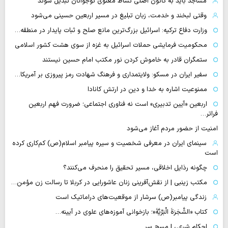
مساجد باید به کانون اصلی نشاط معنوی نوجوانان تبدیل شوند
وقتی لبخند و خدمت، زبان تبلیغ در مسیر اربعین حسینی می‌شود
وزارت دفاع ترکیه: اسرائیل بزرگ‌ترین مانع صلح و ثبات پایدار در منطقه…
محکومیت فرمایشی حملات اسرائیل به غزه از سوی هشت کشور اسلامی
ستمگران قادر به خاموش کردن نور مکتب امام حسین نیستند
سفیر ایران در مسکو: ولایتمداری و فرهنگ شهادت رمز پیروزی بر آمریکا…
ممنوعیت اشاره به خدا و دین در ارتش کانادا
اربعین «آیین تدبیری» است نه فناوری اجتماعی؛ ضرورت فهم اربعین
فراتر…
امنیت از حضور مردم آغاز می‌شود
سینمای ایران در معرفی شخصیت و سیره پیامبر اسلام(ص) کم‌کاری کرده
است
چگونه رذایل اخلاقی، مسیر تحقیق را منحرف می‌کنند؟
مکتب زینبی | از نقش‌آفرینی زنان عاشورایی در کربلا تا رسالت زن مؤمن…
زندگی پیامبر(ص) سرشار از موقعیت‌های دراماتیک است
کتاب «الشَّجَرَةَ الْبَرِّیَّةَ»؛ بازخوانی آموزه‌های علوی در آیینه…
احکام شرعی | مسحِ سر