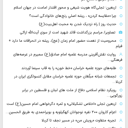
اربعین؛ تجلی‌گاه هویت شیعی و محورِ اقتدار امامت در جهان اسلام
چرا «مقایسه کردن» ، ریشه اصلیِ رنج‌های خانوادگی است؟
حدیث روز | راه نزدیک شدن به محبت اهل‌بیت(ع)
تصاویر/ مراسم بزرگداشت قائد شهید امت از سوی آیت‌الله اراکی
محرومیت از نعمت حضور امام زمان (عج)، ریشه در انحرافات ما دارد +
فیلم
روایت نقش‌آفرینی مدرسه علمیه امام صادق(ع) سمیرم در عرصه‌های
فرهنگی…
طلبه‌های حوزه علمیه خراسان «خط خون» را به قاب سینما آوردند
تجمعات شبانه مبلّغان حوزه علمیه خراسان مقابل کنسولگری ایران در
کربلا…
رویکرد نظام اسلامی دفاع از ملت های لبنان و فلسطین در برابر
زورگویی…
اربعین تجلی «اخلاص تشکیلاتی» و ثمره دگرخواهی امام حسین(ع) است
اعزام کاروان ۲۰۰ نفره نوجوانان کهگیلویه و بویراحمدی به طریق الحسین…
تجربه متفاوت «رویش من» در مسیر نجف تا کربلا