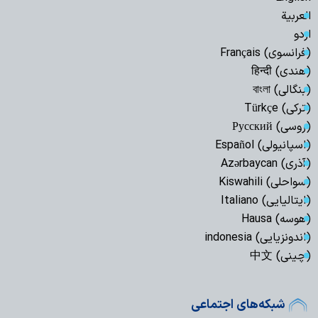
العربیة
اردو
(فرانسوی) Français
(هندی) हिन्दी
(بنگالی) বাংলা
(ترکی) Türkçe
(روسی) Русский
(اسپانیولی) Español
(آذری) Azərbaycan
(سواحلی) Kiswahili
(ایتالیایی) Italiano
(هوسه) Hausa
(اندونزیایی) indonesia
(چینی) 中文
شبکه‌های اجتماعی