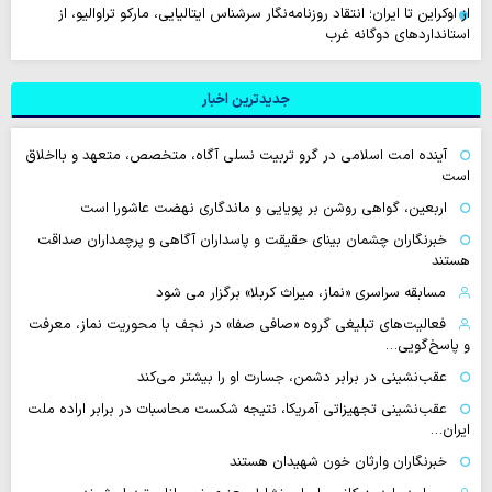
از اوکراین تا ایران؛ انتقاد روزنامه‌نگار سرشناس ایتالیایی، مارکو تراوالیو، از
استانداردهای دوگانه غرب
جدیدترین اخبار
آینده امت اسلامی در گرو تربیت نسلی آگاه، متخصص، متعهد و بااخلاق
است
اربعین، گواهی روشن بر پویایی و ماندگاری نهضت عاشورا است
خبرنگاران چشمان بینای حقیقت و پاسداران آگاهی و پرچمداران صداقت
هستند
مسابقه سراسری «نماز، میراث کربلا» برگزار می شود
فعالیت‌های تبلیغی گروه «صافی صفا» در نجف با محوریت نماز، معرفت
و پاسخ‌گویی…
عقب‌نشینی در برابر دشمن، جسارت او را بیشتر می‌کند
عقب‌نشینی تجهیزاتی آمریکا، نتیجه شکست محاسبات در برابر اراده ملت
ایران…
خبرنگاران وارثان خون شهیدان هستند